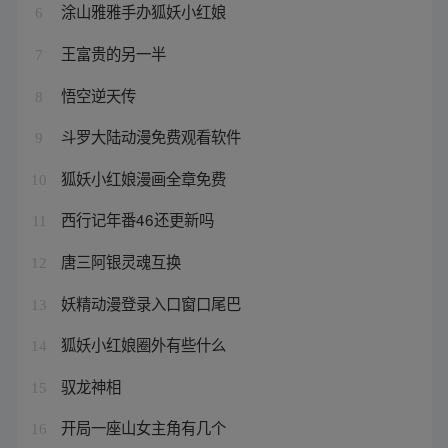
涂山雅雅手办狐妖小红娘
6
王富贵的另一半
7
悟空逆天传
8
斗罗大陆动漫免费观看软件
9
狐妖小红娘漫画全章免费
10
西行记年番46还更新吗
11
唐三阿银灵魂互换
12
妖精动漫登录入口窗口尾巴
13
狐妖小红娘圈外有些什么
14
驭龙神相
15
开局一座山女主角有几个
16