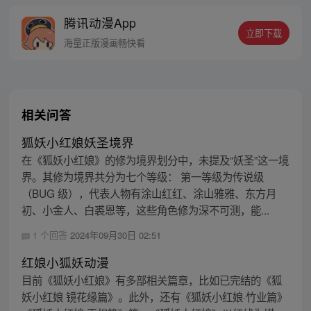
线牵。（每周周四更新。）
腾讯动漫App
立即下载
海量正版漫画畅快看
相关问答
狐妖小红娘妖圣境界
在《狐妖小红娘》的修为境界划分中，未提及“妖圣”这一境
界。其修为境界共分为七个等级： 第一等级为传说级
（BUG 级），代表人物有涂山红红、涂山雅雅、东方月
初、小金人、白裘恩等，这些角色修为深不可测，能...
1 个回答
2024年09月30日 02:51
红娘小狐妖动漫
目前《狐妖小红娘》有多部相关篇章，比如已完结的《狐
妖小红娘 镜花缘篇》。此外，还有《狐妖小红娘·竹业篇》