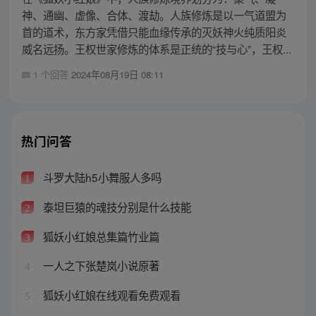
神、通幽、虚像、合体、渡劫。人族修炼是以一气道盟为
首的道术，东方家凭借只能血缘传承的灭妖神火纯质阳炎
威名远扬。王权世家修炼的体系是正统的“技与心”，王权...
1 个回答
2024年08月19日 08:11
热门问答
斗罗大陆h5小舞服人多吗
1
泰坦巨猿的魂技分别是什么技能
2
狐妖小红娘总集篇竹业篇
3
一人之下张楚岚小说原著
4
狐妖小红娘在线观看免费观看
5