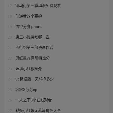
镇魂街第三季动漫免费观看
17
仙逆黄改李慕婉
18
悟空分身iphone
19
唐三小舞接吻哪一章
20
西行纪第三部漫画作者
21
贝红星vs泽尼特比分
22
妖狐小红狼圈外
23
uc极速版一天能挣多少
24
容容X苏苏cp
25
一人之下3季在线观看
26
狐妖小红娘无暮篇角色大全
27