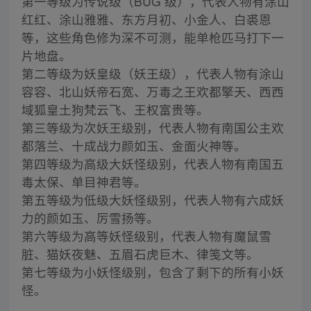
第一等级为传说级（BUG 级），代表人物有涂山
红红、涂山雅雅、东方月初、小金人、白裘恩
等，这些角色修为深不可测，能单枪匹马打下一
片地盘。
第二等级为妖皇级（妖王级），代表人物有涂山
容容、北山妖帝石宽、万毒之王欢都擎天、西西
域狐皇土狗梵云飞、王权富贵等。
第三等级为次妖王级别，代表人物有南国公主欢
都落兰、十成战力颜如玉、金面火神等。
第四等级为高级大妖怪级别，代表人物有南国五
毒太保、单目神君等。
第五等级为低级大妖怪级别，代表人物有六成妖
力的颜如玉、厉雪扬等。
第六等级为高等妖怪级别，代表人物有魔鼠雪
脏、猫妖夜魅、五眉石虎巨木、律笺文等。
第七等级为小妖怪级别，包含了剩下的所有小妖
怪。