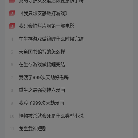
我的守护女友最后恢复意识了吗
1
《我只想安静地打游戏》
2
我只会拍烂片啊第一部电影
3
在生存游戏做锦鲤什么时候完结
4
天道图书馆写的怎么样
5
在生存游戏做锦鲤完结
6
我渡了999次天劫好看吗
7
重生之最强剑神六漫画
8
我渡了999次天劫漫画
9
怪物被杀就会死是什么类型小说
10
龙皇武神短剧
11