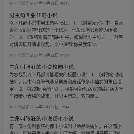
1 个回答
2024年09月22日 06:15
男主角叫张狂的小说
以下几部小说中男主角叫张狂： 1. 《财富无穷》中，自从
张狂收到财神爷送的一个亿后，他发现有钱真能为所欲
为。 2. 《攻略街霸三部曲》中，魏琛是男主角之一，叶峯
对魏琛展开追求攻势，文中提到“你是我年少...
1 个回答
2024年09月22日 01:34
主角叫张狂的小说校园小说
为您找到以下几部可能相关的校园小说： 1. 《对你心动难
抵》，其中有臭脾气爹系男友和废话很多小仙女的角色设
定。 2. 《我的同桌竹马》，可狼可奶套路多的傲娇痞少年
与撩精小青梅的故事，且男主暗恋，双向宠...
1 个回答
2024年09月21日 19:44
主角叫张狂的小说都市小说
有一部主角叫张狂的都市小说叫《绝品医婿》。在这部小
说中，张狂是世人唾弃的上门女婿，背地里却是那云端的