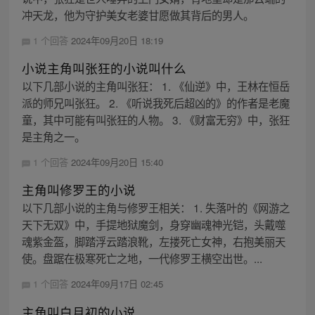
冲天龙，他为守护美女老婆甘愿做其背后的男人。
1 个回答
2024年09月20日 18:19
小说主角叫张狂的小说叫什么
以下几部小说的主角叫张狂： 1. 《仙逆》中，王林在恒岳
派的师兄叫张狂。 2. 《听说我死后超凶的》的作者是老魔
童，其中可能有叫张狂的人物。 3. 《财富无穷》中，张狂
是主角之一。
1 个回答
2024年09月20日 15:40
主角叫修罗王的小说
以下几部小说的主角与修罗王相关： 1. 失落叶的《网游之
天下无双》中，手提地狱魔剑，身穿幽魂神光铠，头戴噬
魂紫金盔，脚踏浮云踏浪靴，左搂死亡女神，右抱美丽天
使。盘踞在极寒死亡之地，一代修罗王横空出世。...
1 个回答
2024年09月17日 02:45
主角叫白月初的小说