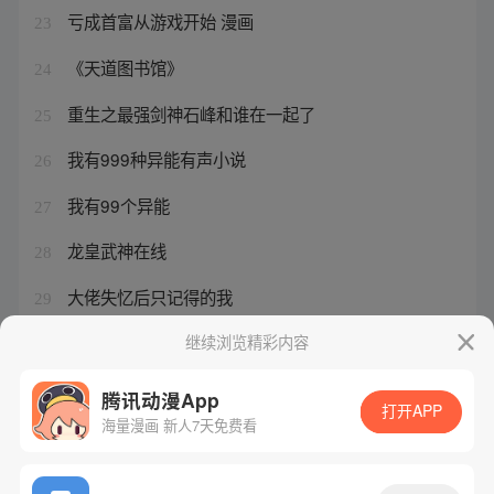
亏成首富从游戏开始 漫画
23
《天道图书馆》
24
重生之最强剑神石峰和谁在一起了
25
我有999种异能有声小说
26
我有99个异能
27
龙皇武神在线
28
大佬失忆后只记得的我
29
大佬失忆后只记得我70章
继续浏览精彩内容
30
腾讯动漫App
打开APP
海量漫画 新人7天免费看
腾讯漫画
起点读书
QQ阅读