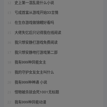
史上第一混乱是什么小说
12
亏成首富从游戏开始33言情
13
在生存游戏做锦鲤好看吗
14
大佬失忆后只记得我在线阅读
15
我只想安静打游戏免费阅读
16
我只想安静地打游戏第二部
17
我有999种异能女主
18
我的守护女友女主叫什么
19
我有999种神通 小说
20
怪物被杀就会死1001无标题
21
我有999种异能动漫
22