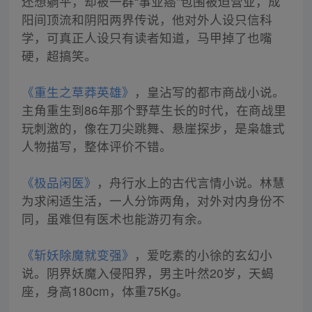
还想躺平，却被一群“事业癌”包围被迫营业，成
阳间顶流和阴阳两界传说，他对外人设只信科
学，可真正人设只有读者知道，马甲掉了也嘴
硬，超搞笑。
《重生之草莽英雄》
，皇沾写的都市商战小说。
主角重生到86年那个野草生长的时代，在商战里
玩刺激的，像在刀尖跳舞、悬崖探步，是枭雄式
人物描写，整体评价不错。
《极品闲医》
，舟行水上的古代言情小说。林慧
为求闲适生活，一人分饰两角，对外对内身份不
同，虽难但有医术也能游刃有余。
《斩妖除魔就变强》
，爱吃素的小徐的玄幻小
说。阴界妖魔入侵阳界，男主叶然20岁，天蝎
座，身高180cm，体重75Kg。