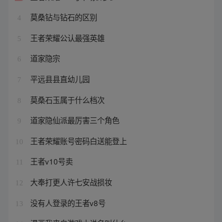
莫桑钻与钻石的区别
4
王者荣耀公认最强英雄
5
道家隐宗
6
平远县县直幼儿园
7
莫桑石玉属于什么档次
8
道家隐仙派最厉害三个角色
9
王者荣耀账号密码白送能登上
10
王者v10号卖
11
大奉打更人许七安战损妆
12
没有人登录的王者v8号
13