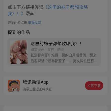
点击下方链接阅读
《这里的妹子都想攻略
我？！》
漫画
答案问题点击
举报反馈
提到的作品
这里的妹子都想攻略我？！
阅文漫画 · 女神 · 脑洞
张浩看完百年难得一见的血月后昏倒，醒来
后发现整个世界都变了…… 男女属性还有观
念完全颠倒，女嫁男变成男嫁女，女方还要
付礼金。女人赚钱养家，男人在家当家庭主
夫已经变得十分正常，没车没房的女人会被
腾讯动漫App
人看不起，甚至找不到男人。 女追男很正
立即下载
常，男追女叫倒追…… “在这个妹子都倒追
海量正版漫画畅快看
我的世界，我也要当个真汉子！”