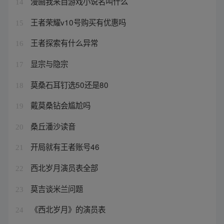
漫画我来自游戏小说名叫什么
14
王者荣耀v10号购买有优惠吗
15
王者探索有什么异常
16
显宗与隐宗
17
莫桑石耳钉选50还是80
18
戴莫桑钻会尴尬吗
19
桑丘潘沙读音
20
开局就有王者账号46
21
西北岁月演员表全部
22
莫吉谈米兰问题
23
《西北岁月》的演员表
24