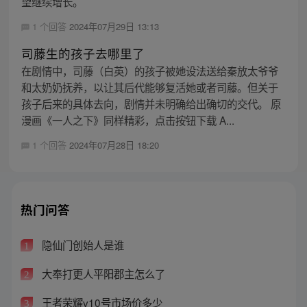
望继续增长。
1 个回答
2024年07月29日 13:13
司藤生的孩子去哪里了
在剧情中，司藤（白英）的孩子被她设法送给秦放太爷爷
和太奶奶抚养，以让其后代能够复活她或者司藤。但关于
孩子后来的具体去向，剧情并未明确给出确切的交代。 原
漫画《一人之下》同样精彩，点击按钮下载 A...
1 个回答
2024年07月28日 18:20
热门问答
隐仙门创始人是谁
1
大奉打更人平阳郡主怎么了
2
王者荣耀v10号市场价多少
3