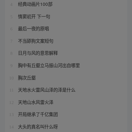
经典动画片100部
4
情窦初开 下一句
5
最后一夜的原唱
6
不当舔狗文案短句
7
日月与风的意思解释
8
胸中有丘壑立马振山河出自哪里
9
胸次丘壑
10
天地水火雷风山泽的泽是什么
11
天地山水风雷火泽
12
开局继承了千亿集团
13
大头的真名叫什么呀
14