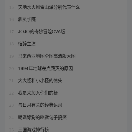
天地水火风雷山泽分别代表什么
15
驯灵学院
16
JOJO的奇妙冒险OVA版
17
宿醉主演
18
马来西亚地图全图高清版大图
19
1994年地球差点毁灭的原因
20
大大怪和小小怪的情头
21
我是来加入你们的梗
22
与日月有关的经典语录
23
嘲讽舔狗的幽默句子搞笑
24
三国游戏排行榜
25