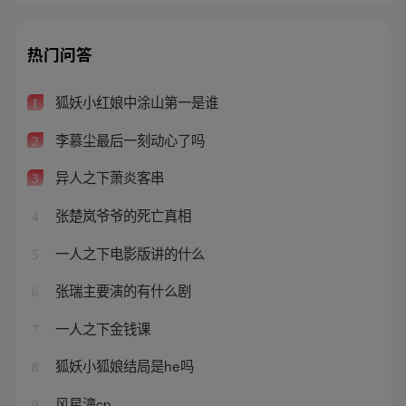
热门问答
狐妖小红娘中涂山第一是谁
1
李慕尘最后一刻动心了吗
2
异人之下萧炎客串
3
张楚岚爷爷的死亡真相
4
一人之下电影版讲的什么
5
张瑞主要演的有什么剧
6
一人之下金钱课
7
狐妖小狐娘结局是he吗
8
风星潼cp
9