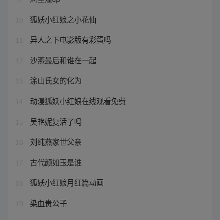
狐妖小红娘之小花仙
10
异人之下电影版有彩蛋吗
11
沙燕最后和谁在一起
12
涂山氏女的化为
13
动漫狐妖小红娘在线观看免费
14
吴艳妮复活了吗
15
刘纯燕家世父亲
16
古代颜如玉是谁
17
狐妖小红娘月红篇动画
18
染血贵公子
19