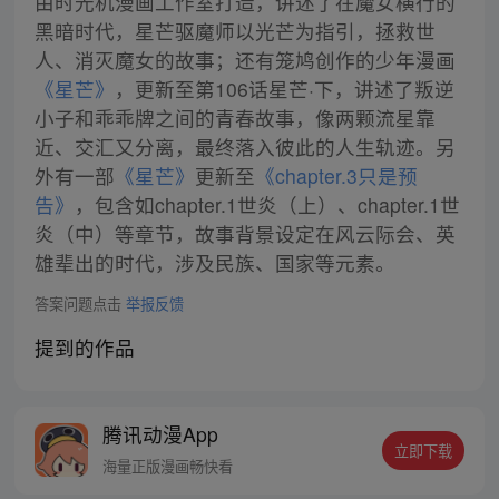
由时光机漫画工作室打造，讲述了在魔女横行的
黑暗时代，星芒驱魔师以光芒为指引，拯救世
人、消灭魔女的故事；还有笼鸠创作的少年漫画
《星芒》
，更新至第106话星芒·下，讲述了叛逆
小子和乖乖牌之间的青春故事，像两颗流星靠
近、交汇又分离，最终落入彼此的人生轨迹。另
外有一部
《星芒》
更新至
《chapter.3只是预
告》
，包含如chapter.1世炎（上）、chapter.1世
炎（中）等章节，故事背景设定在风云际会、英
雄辈出的时代，涉及民族、国家等元素。
答案问题点击
举报反馈
提到的作品
腾讯动漫App
立即下载
海量正版漫画畅快看