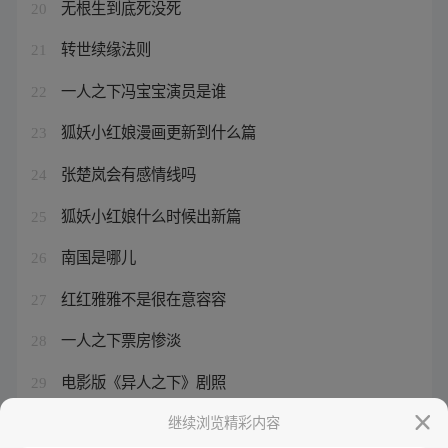
无根生到底死没死
20
转世续缘法则
21
一人之下冯宝宝演员是谁
22
狐妖小红娘漫画更新到什么篇
23
张楚岚会有感情线吗
24
狐妖小红娘什么时候出新篇
25
南国是哪儿
26
红红雅雅不是很在意容容
27
一人之下票房惨淡
28
电影版《异人之下》剧照
29
胡先煦彭昱畅什么关系
继续浏览精彩内容
30