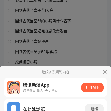
23
回到古代当皇子 狗大户
24
回到古代当皇爷的小说叫什么名字
25
回到古代当皇妃电视剧免费观看
26
回到古代当皇妃漫画
27
回到古代当皇子52集李越
28
原创御兽小说
29
回到古代当皇子小说下载百度云
继续浏览精彩内容
30
腾讯动漫App
打开APP
海量漫画 新人7天免费看
腾讯漫画
起点读书
QQ阅读
网站备案/许可证号：粤B2-20090059-5
在此处浏览
继续