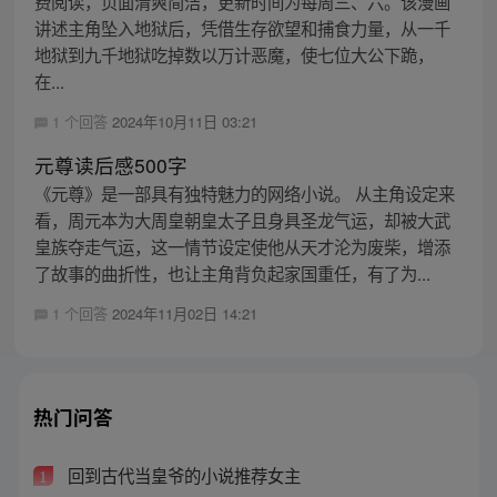
费阅读，页面清爽简洁，更新时间为每周三、六。该漫画
讲述主角坠入地狱后，凭借生存欲望和捕食力量，从一千
地狱到九千地狱吃掉数以万计恶魔，使七位大公下跪，
在...
1 个回答
2024年10月11日 03:21
元尊读后感500字
《元尊》是一部具有独特魅力的网络小说。 从主角设定来
看，周元本为大周皇朝皇太子且身具圣龙气运，却被大武
皇族夺走气运，这一情节设定使他从天才沦为废柴，增添
了故事的曲折性，也让主角背负起家国重任，有了为...
1 个回答
2024年11月02日 14:21
热门问答
回到古代当皇爷的小说推荐女主
1