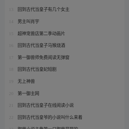
回到古代当皇子有几个女主
13
男主叫肖宇
14
超神宠兽店第二季动画片
15
回到古代当皇子马猴烧酒
16
第一御兽师免费阅读无弹窗
17
回到古代当皇妃短剧
18
无上神兽
19
第一御主网
20
回到古代当皇子在线阅读小说
21
回到古代当皇爷的小说叫什么来着
22
御兽小说主角第一只御兽是猫的