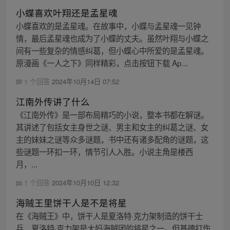
小蝶喜欢叶翔还是孟星魂
小蝶喜欢的是孟星魂。在故事中，小蝶与孟星魂一见钟
情，最后孟星魂也成为了小蝶的丈夫。虽然叶翔与小蝶之
间有一些复杂的情感纠葛，但小蝶心中所爱的是孟星魂。
原漫画《一人之下》同样精彩，点击按钮下载 Ap...
1 个回答
2024年10月14日 07:52
江南外传讲了什么
《江南外传》是一部布局精巧的小说，整本书都在解谜。
其讲述了包括女主身世之谜、男主和女主的纠葛之谜、女
主的妹妹之谜等众多谜题，书中还有诸多配角的谜题，这
些谜题一环扣一环，情节引人入胜。小说主角是楼西
月，...
1 个回答
2024年10月10日 12:32
海贼王里饼干人是不是将星
在《海贼王》中，饼干人是夏洛特·克力架制造的饼干士
兵，夏洛特·克力架是大妈海贼团的将星之一。但基德打伤