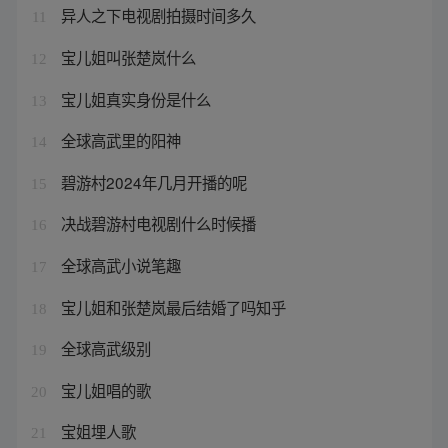
异人之下电视剧拍摄时间多久
11
宝儿姐叫张楚岚什么
12
宝儿姐真实身份是什么
13
全球高武里的阳神
14
碧游村2024年几月开播的呢
15
决战碧游村电视剧什么时候播
16
全球高武小说笔趣
17
宝儿姐和张楚岚最后结婚了吗知乎
18
全球高武级别
19
宝儿姐唱的歌
20
宝姐埋人歌
21