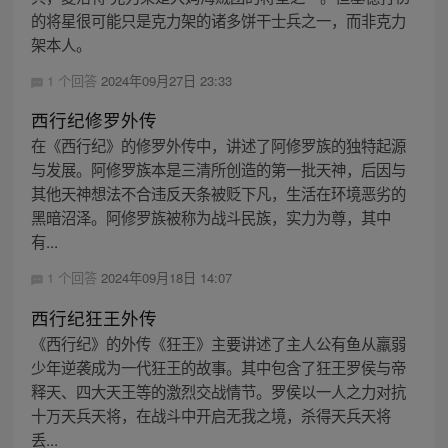
的将星很可能只是克力架的诸多饼干士兵之一，而非克力
架本人。
1 个回答
2024年09月27日 23:33
西行纪修罗外传
在《西行纪》的修罗外传中，讲述了阿修罗族的独特起源
与发展。阿修罗族本是三清所创造的第一批天神，后因与
其他天神想法不合违反天条被贬下凡，生活在环境恶劣的
黑暗沼泽。阿修罗族被称为战斗民族，实力为尊，其中
有...
1 个回答
2024年09月18日 14:07
西行纪狂王外传
《西行纪》的外传《狂王》主要讲述了主人公有鱼从羸弱
少年逆袭成为一代狂王的故事。其中包含了狂王罗侯与帝
释天、四大天王等的激烈交战情节。罗侯以一人之力对抗
十万天兵天将，在战斗中开启无我之境，杀得天兵天将
丢...