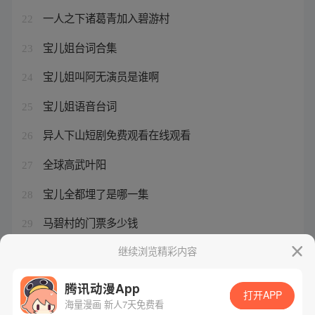
一人之下诸葛青加入碧游村
22
宝儿姐台词合集
23
宝儿姐叫阿无演员是谁啊
24
宝儿姐语音台词
25
异人下山短剧免费观看在线观看
26
全球高武叶阳
27
宝儿全都埋了是哪一集
28
马碧村的门票多少钱
29
全球高武高手排名
继续浏览精彩内容
30
腾讯动漫App
打开APP
海量漫画 新人7天免费看