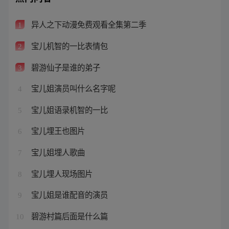
异人之下动漫免费观看全集第二季
1
宝儿机智的一比表情包
2
碧游仙子是谁的弟子
3
宝儿姐演员叫什么名字呢
4
宝儿姐语录机智的一比
5
宝儿埋王也图片
6
宝儿姐埋人歌曲
7
宝儿埋人现场图片
8
宝儿姐是谁配音的演员
9
碧游村篇后面是什么篇
10