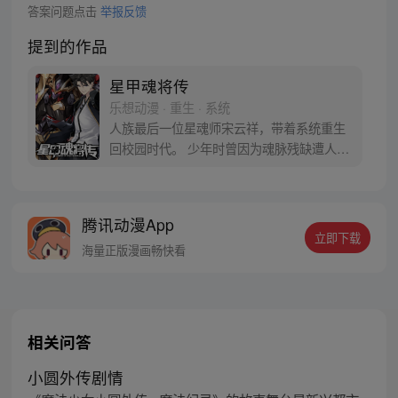
答案问题点击
举报反馈
提到的作品
星甲魂将传
乐想动漫 · 重生 · 系统
人族最后一位星魂师宋云祥，带着系统重生
回校园时代。 少年时曾因为魂脉残缺遭人白
眼，因为弱小只能眼睁睁看着亲友战死在自
己身前。 这一世，带着系统重生归来，拥有
六十年的战斗经验和知识技术，重返校园，
腾讯动漫App
从此一路开挂造机甲打怪兽… 曾经后悔的
立即下载
事，曾经错过的人，这一次将不留遗憾。
海量正版漫画畅快看
相关问答
小圆外传剧情