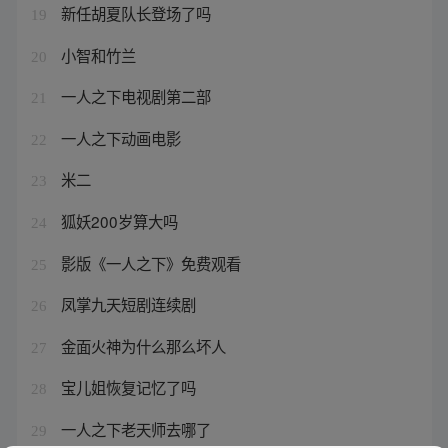
新任胡夏队长登场了吗
19
小智和竹兰
20
一人之下电视剧第二部
21
一人之下动画电影
22
米二
23
狐妖200岁算大吗
24
影版《一人之下》免费观看
25
凤掌九天短剧连续剧
26
金面火神为什么那么坏人
27
宝儿姐恢复记忆了吗
28
一人之下老天师去哪了
29