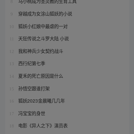
马小桃成为圣灵教的生育工具
8
穿越成为女涂山狐妖的小说
9
狐妖小红娘中最虐的一对
10
天狂传说之斗罗大陆 小说
11
我和神兵少女契约战斗
12
西行纪第七季
13
夏禾的死亡原因是什么
14
孙悟空跟谁打架
15
狐妖2023金晨曦几几年
16
冯宝宝的身世
17
电影《异人之下》演员表
18