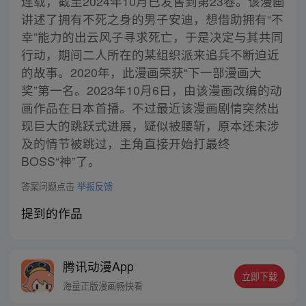
连载，截至2024年10月已发售到第23卷。该漫画
讲述了拥有不死之身的男子安迪，想借助拥有“不
幸”能力的出云风子寻求死亡，于是决定与其共同
行动，期间二人所在的某组织派来追兵不断迫近
的故事。2020年，此漫画荣获“下一部漫画大
奖”第一名。2023年10月6日，由该漫画改编的动
画作品在日本首播。不过最近该漫画剧情突然出
现巨大的跳跃式进展，疑似被腰斩，原本还未涉
及的情节被跳过，主角直接开始打最终
BOSS“神”了。
答案问题点击
举报反馈
提到的作品
腾讯动漫App
立即下载
海量正版漫画畅快看