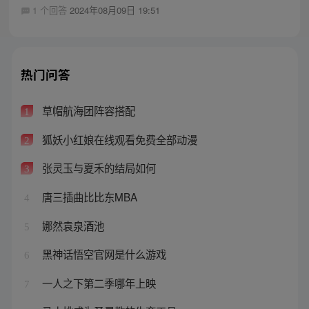
1 个回答
2024年08月09日 19:51
热门问答
草帽航海团阵容搭配
1
狐妖小红娘在线观看免费全部动漫
2
张灵玉与夏禾的结局如何
3
唐三插曲比比东MBA
4
娜然袁泉酒池
5
黑神话悟空官网是什么游戏
6
一人之下第二季哪年上映
7