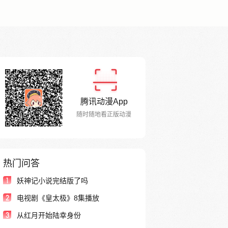
腾讯动漫App
随时随地看正版动漫
热门问答
1
妖神记小说完结版了吗
2
电视剧《皇太极》8集播放
3
从红月开始陆幸身份