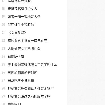
17
恶魔女狱长观看
18
宠魅楚暮有几个女人
19
萌宝一加一爹地是大佬
20
我在红尘中等着你
21
《女皇攻略》
22
病娇双男主推文一口气看完
23
大周仙吏女主角叫什么
24
初婚by今雾
25
史上最强赘婿沈浪女主名字叫什么
26
三国幻想录尚秀列传
27
恶龙咆哮小说莱昂
28
神秘复苏免费阅读无弹窗无错字
29
神秘复苏没改之前的版本了吗
30
灵兽回归