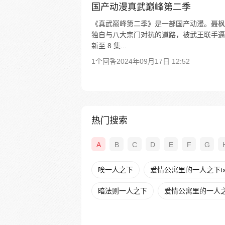
国产动漫真武巅峰第二季
《真武巅峰第二季》是一部国产动漫。聂枫
独自与八大宗门对抗的道路，被武王联手逼
新至 8 集...
1个回答
2024年09月17日 12:52
热门搜索
A
B
C
D
E
F
G
唉一人之下
爱情公寓里的一人之下tx
暗法则一人之下
爱情公寓里的一人