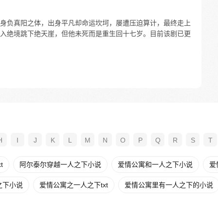
身负真阳之体，出身平凡却命运坎坷，屡遭压迫算计，最终走上
入绝境跳下绝天崖，但他未死而是重生回十七岁。目前该剧已更
H
I
J
K
L
M
N
O
P
Q
R
S
T
t
阿尔泰尔穿越一人之下小说
爱情公寓和一人之下小说
爱
之下小说
爱情公寓之一人之下txt
爱情公寓里有一人之下的小说