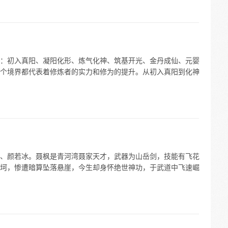
：初入真阳、凝阳化形、炼气化神、筑基开光、金丹成仙、元婴
个境界都代表着修炼者的实力和修为的提升。从初入真阳到化神
、颜若冰。聂枫是青河湾聂家天才，武器为山岳剑，技能有飞花
坷，惨遭暗算坠落悬崖，今生却身怀绝世神功，于武道中飞速崛