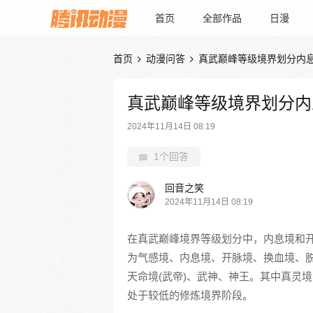
首页
全部作品
日漫
首页
动漫问答
真武巅峰等级境界划分内息


真武巅峰等级境界划分内
2024年11月14日 08:19
1个回答
回音之笑
2024年11月14日 08:19
在真武巅峰境界等级划分中，内息境和
为气感境、内息境、开脉境、换血境、脱
天命境(武帝)、武神、神王。其中真灵
处于较低的修炼境界阶段。