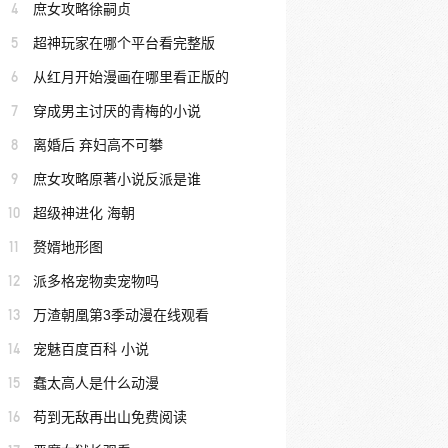
4
庶女攻略徐嗣贞
5
超神玩家在哪个平台看完整版
6
从红月开始漫画在哪里看正版的
7
穿成男主讨厌的青梅的小说
8
离婚后 弃妇高不可攀
9
庶女攻略原著小说反派是谁
10
超级神进化 海朝
11
赘婿地形图
12
派多格宠物卖宠物吗
13
万渣朝凰第3季动漫在线观看
14
宠魅百度百科 小说
15
蠢太高人是什么动漫
16
苟到无敌再出山免费阅读