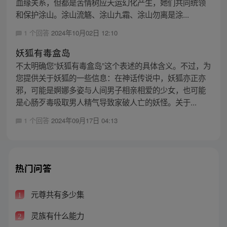
血缘关系，但都是苦情树应天运幻化产生，她们共同统领
和保护涂山。涂山流觞、涂山九霜、涂山勿离是涂...
1 个回答
2024年10月02日 12:10
妖狐有毒盒岛
不太明确您“妖狐有毒盒岛”这个表述的具体含义。不过，为
您提供关于妖狐的一些信息：在神话传说中，妖狐亦正亦
邪，可能是婀娜多姿与人间男子相亲相爱的少女，也可能
是心肠歹毒吸取男人精气导致家破人亡的妖怪。关于...
1 个回答
2024年09月17日 04:13
热门问答
元尊共有多少集
1
灵族有什么能力
2