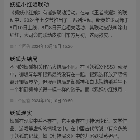
妖狐小红娘联动
《狐妖小红娘》有诸多联动活动。在与《王者荣耀》的联
动中，2024年七夕节推出了一系列活动。新英雄少司缘于
8月10日上线，8月8日开启相关活动，其联动皮肤叫涂山
红红；大司命的联动皮肤叫东方月初，这两款皮...
1 个回答
2024年10月15日 15:20
妖狐大结局
不同的妖狐相关作品大结局不同。在《妖狐X仆SS》动漫
中，御坂琴华和银狐最终没有在一起，银狐选择放弃感情
离开御坂琴华；但漫画结局是御狐神和白鬼院结婚并生下
一个和御狐神长得一模一样的孩子。而《狐妖小红娘月...
1 个回答
2024年10月10日 03:50
妖狐现实
妖狐在现实中并不存在，它主要存在于神话传说、文学作
品、游戏等虚构的情境之中。在中国古代传说中有众多关
于妖狐的记载，如《封神演义》中的九尾妖狐苏妲己，