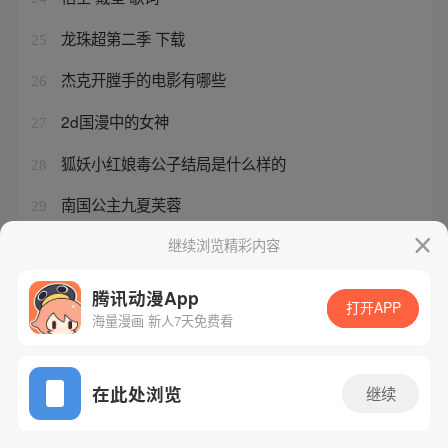
龙珠超第二季 下载
25
杰克开膛手的电影有哪些
26
2d国漫中的女神
27
狐妖小红娘毒公子结局是什么样的
28
南国公主九夏芙蓉
29
2020即将上映日本的动画
继续浏览精彩内容
30
腾讯动漫App
打开APP
海量漫画 新人7天免费看
腾讯漫画
起点读书
QQ阅读
网站备案/许可证号：粤B2-20090059-5
在此处浏览
继续
Copyright©1998 - 2026 Tencent. All Rights Reserved