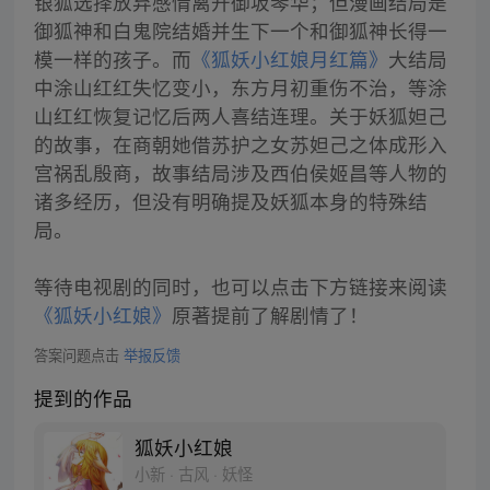
银狐选择放弃感情离开御坂琴华；但漫画结局是
御狐神和白鬼院结婚并生下一个和御狐神长得一
模一样的孩子。而
《狐妖小红娘月红篇》
大结局
中涂山红红失忆变小，东方月初重伤不治，等涂
山红红恢复记忆后两人喜结连理。关于妖狐妲己
的故事，在商朝她借苏护之女苏妲己之体成形入
宫祸乱殷商，故事结局涉及西伯侯姬昌等人物的
诸多经历，但没有明确提及妖狐本身的特殊结
局。
等待电视剧的同时，也可以点击下方链接来阅读
《狐妖小红娘》
原著提前了解剧情了！
答案问题点击
举报反馈
提到的作品
狐妖小红娘
小新 · 古风 · 妖怪