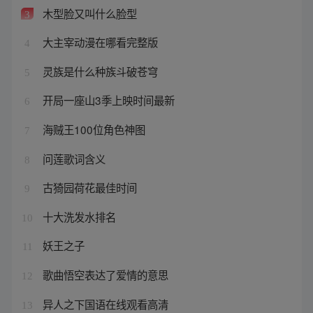
木型脸又叫什么脸型
3
大主宰动漫在哪看完整版
4
灵族是什么种族斗破苍穹
5
开局一座山3季上映时间最新
6
海贼王100位角色神图
7
问莲歌词含义
8
古猗园荷花最佳时间
9
十大洗发水排名
10
妖王之子
11
歌曲悟空表达了爱情的意思
12
异人之下国语在线观看高清
13