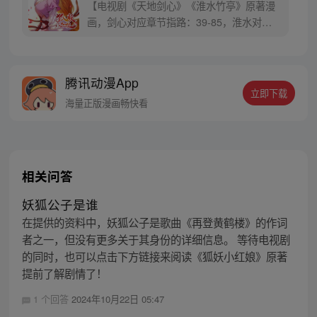
【电视剧《天地剑心》《淮水竹亭》原著漫
画，剑心对应章节指路：39-85，淮水对应
章节指路272-301】 迷糊萝莉小狐妖，正太
道士没节操。自古人妖生死恋，千载孽缘一
线牵。（每周周四更新。）
腾讯动漫App
立即下载
海量正版漫画畅快看
相关问答
妖狐公子是谁
在提供的资料中，妖狐公子是歌曲《再登黄鹤楼》的作词
者之一，但没有更多关于其身份的详细信息。 等待电视剧
的同时，也可以点击下方链接来阅读《狐妖小红娘》原著
提前了解剧情了！
1 个回答
2024年10月22日 05:47