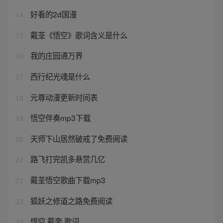
好看的2d国漫
14
戴荃《悟空》歌词含义是什么
15
我的庄园通万界
16
西行纪光魂是什么
17
元尊动漫更新时间表
18
悟空伴奏mp3下载
19
天师下山居然破戒了免费阅读
20
路飞打完凯多悬赏几亿
21
戴荃悟空歌曲下载mp3
22
狐妖之修道之路免费阅读
23
悟空 戴奎 歌词
24