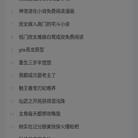
神宠进化小说免费阅读漫画
6
庶女嫁入高门的宅斗小说
7
低门庶女难嫁白鹭成双免费阅读
8
gta恶龙原型
9
重生三岁半悠悠
10
我都成元婴老主了
11
魅王眷宠刃妃难养
12
仙武之开局获得混沌珠
13
主角每天都想攻略我
14
她实在过分貌美快穿火爆枇杷
15