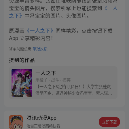
资源丰富多样。比如在堆糖网能找到张楚岚和冯
宝宝的情头图片，搜索引擎上也能搜索到
《一人
之下》
中冯宝宝的图片、头像图片。
原漫画
《一人之下》
同样精彩，点击按钮下载
App 立享精彩内容！
答案问题点击
举报反馈
提到的作品
一人之下
米橙子 · 战斗 · 搞笑
【一人之下6定档1月2日！】大学生张楚岚
清明回乡，遭遇神秘少女冯宝宝。素未谋面
的冯宝宝却对张楚岚异常熟悉，并将其带去
自己打工的快递公司。为了帮冯宝宝寻找她
的身世，也为了查清自己与爷爷身上的秘
腾讯动漫App
密，张楚岚的生活被彻底颠覆，与冯宝宝一
立即下载
同踏上“异人”之旅。
海量正版漫画畅快看