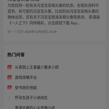
为您找到一些有关冯宝宝呆萌头像的信息。在相关资料中
提到，有可爱的冯宝宝头像，比如形似冯宝宝呆萌头像的
物体出现，还有关于冯宝宝高清呆萌头像等表述。 原漫画
《一人之下》同样精彩，点击按钮下载 App...
1 个回答
2024年10月05日 23:29
热门问答
从青铜上王者最少要多少把
1
游戏攻略平台
2
穿书炮灰他姐
3
怀孕生孩子小说纯生
4
黑道总裁的心尖宠妻小说
5