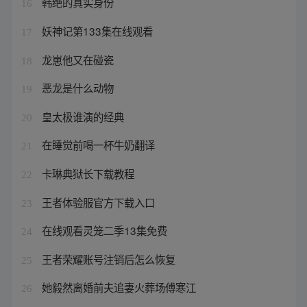
韩绝的真实身份
16
妖神记第133集在线观看
17
龙崽他又在碰瓷
18
恶龙是什么动物
19
皇太极谁演的经典
20
在睡觉前喝一杯牛奶翻译
21
卡琳典狱长下载教程
22
王者体验服官方下载入口
23
在线观看灵笼二季13集免费
24
王者荣耀账号注销后怎么恢复
25
她毅然离婚前夫追妻火葬场傅寒江
26