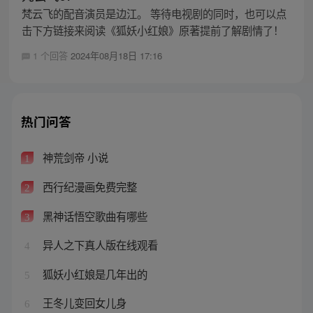
梵云飞的配音演员是边江。 等待电视剧的同时，也可以点
击下方链接来阅读《狐妖小红娘》原著提前了解剧情了！
1 个回答
2024年08月18日 17:16
热门问答
神荒剑帝 小说
1
西行纪漫画免费完整
2
黑神话悟空歌曲有哪些
3
异人之下真人版在线观看
4
狐妖小红娘是几年出的
5
王冬儿变回女儿身
6