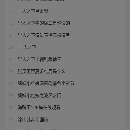
一人之下吕太爷
18
异人之下中的徐三是谁演的
19
异人之下演员表徐三扮演者
20
一 人之下
21
异人之下电视剧版徐三
22
张灵玉跟夏禾结局是什么
23
狐妖小红娘漫画剧情各个章节
24
狐妖小红娘之波风水门
25
海贼王126集在线观看
26
涂山苏苏南国篇
27