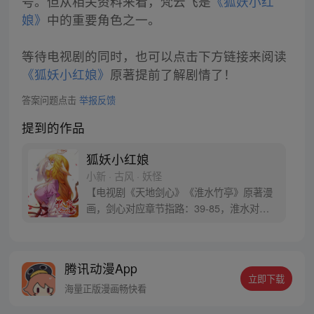
号。但从相关资料来看，梵云飞是
《狐妖小红
娘》
中的重要角色之一。
等待电视剧的同时，也可以点击下方链接来阅读
《狐妖小红娘》
原著提前了解剧情了！
答案问题点击
举报反馈
提到的作品
狐妖小红娘
小新 · 古风 · 妖怪
【电视剧《天地剑心》《淮水竹亭》原著漫
画，剑心对应章节指路：39-85，淮水对应
章节指路272-301】 迷糊萝莉小狐妖，正太
道士没节操。自古人妖生死恋，千载孽缘一
线牵。（每周周四更新。）
腾讯动漫App
立即下载
海量正版漫画畅快看