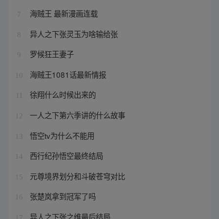
海贼王 最新漫画连载
7
异人之下张灵玉为啥输给张
8
罗候狂王妻子
9
海贼王1081话最新情报
10
徐翔什么时候出来的
11
一人之下第六季讲的什么故事
12
悟空tv为什么不能用
13
西行纪孙悟空最终结局
14
元尊境界划分和斗破苍穹对比
15
张楚岚拿到冠军了吗
16
异人之下张之维最后结局
17