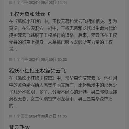
1 个回答
2024年09月03日 14:44
王权无暮和梵云飞
在《狐妖小红娘》中，王权无暮和梵云飞相知相交、引为
莫逆。在沙漠洞穴一战中，王权无暮和龙妖以生命为代价
掩护梵云飞逃脱了王权景行的追杀。后来，梵云飞在王权
无暮的祭奠上孤身一人单挑已吸收龙骸所有力量的王权
景...
1 个回答
2024年08月29日 20:22
狐妖小红娘王权篇梵云飞
在《狐妖小红娘王权篇》中，常华森饰演梵云飞。他在剧
中的紫色婚服给人感觉华丽又端庄，比起动漫中的形象少
了几分不聪明，多了几分漫不经心的邪魅。男二郭俊辰饰
演权无暮，女二何瑞贤饰演龙薇雨，男三是常华森饰演
的...
1 个回答
2024年08月21日 11:05
梵云飞cv