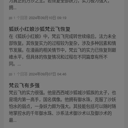
为真正的万沙之主。若恢复全部妖力，实力极为强大，
拥...
1 个回答
2024年09月10日 09:19
狐妖小红娘沙狐梵云飞恢复
在《狐妖小红娘》中，梵云飞完成转世续缘后，法力未全
部恢复。其恢复实力的过程较为复杂，涉及多种因素和情
节发展。在漫画的相关情节中，梵云飞的实力已恢复到巅
峰水平，但具体的恢复情况和过程在不同篇章有所不
同。...
1 个回答
2024年09月07日 04:46
梵云飞有多强
梵云飞的实力很强。他是西西域沙狐城沙狐族的太子，也
是境内第一高手，国名偶像。他拥有御水珠，克服了沙妖
怕水的弱点，一身妖力颇为强大。其技能包括可以随时随
地掌控水的千年御水珠、沙系法术御沙术以及御沙术的
最...