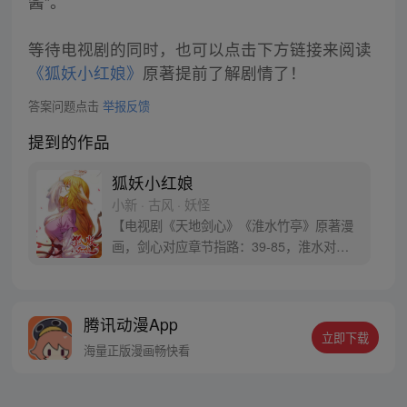
酱”。
等待电视剧的同时，也可以点击下方链接来阅读
《狐妖小红娘》
原著提前了解剧情了！
答案问题点击
举报反馈
提到的作品
狐妖小红娘
小新 · 古风 · 妖怪
【电视剧《天地剑心》《淮水竹亭》原著漫
画，剑心对应章节指路：39-85，淮水对应
章节指路272-301】 迷糊萝莉小狐妖，正太
道士没节操。自古人妖生死恋，千载孽缘一
线牵。（每周周四更新。）
腾讯动漫App
立即下载
海量正版漫画畅快看