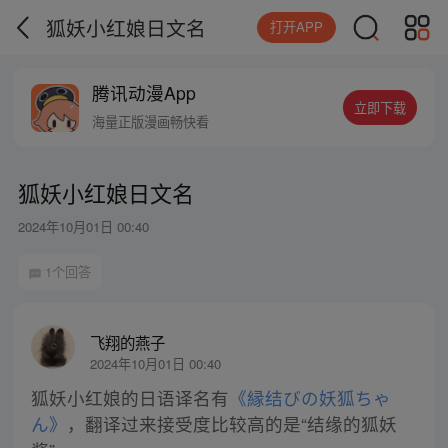
狐妖小红娘日文名
打开APP
腾讯动漫App
立即下载
海量正版漫画畅快看
狐妖小红娘日文名
2024年10月01日 00:40
1个回答
飞翔的燕子
2024年10月01日 00:40
狐妖小红娘的日语译名有
《縁结びの妖狐ちゃ
ん》
，翻译过来接受度比较高的是“结缘的狐妖