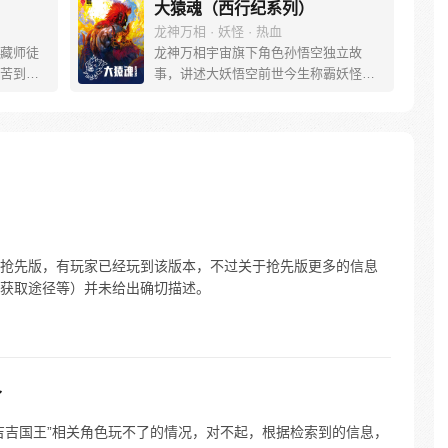
大猿魂（西行纪系列）
龙神万相 · 妖怪 · 热血
藏师徒
龙神万相宇宙旗下角色孙悟空独立故
苦到达
事，讲述大妖悟空前世今生称霸妖怪大
可世间并
道的惊险历程。 妖怪大道有自己的生存
慢慢揭
之道，某日，一位猴妖因人类的祈愿从
”重新归
天而降，以鬼魈之名响彻妖界，却因堕
唐三藏
入暗魂无法再守护重要之人…六十年
们，组
后，他再次破石而出，背负着守护族人
行之
的希望和信念打败了妖怪大道的霸主，
成为猴群之王，但故事仍在继续…
抢先版，有玩家已经玩到该版本，不过关于抢先版更多的信息
获取途径等）并未给出确切描述。
了
吉吉国王”相关角色玩不了的情况，对不起，根据检索到的信息，