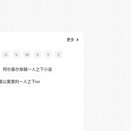
更多
U
V
W
X
Y
Z
阿尔泰尔穿越一人之下小说
情公寓里的一人之下txt