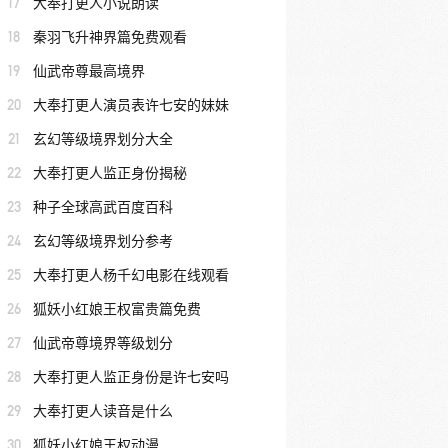
17
大奉打更人小说朗读
18
秦羽飞升神界篇免费观看
19
仙武帝尊最高境界
20
大奉打更人演员表许七安的妹妹
21
玄幻等级境界划分大全
22
大奉打更人监正身份揭秘
23
种子全球高武百度百科
24
玄幻等级境界划分参考
25
大奉打更人杨千幻电影在线观看
26
狐妖小红娘王权富贵篇免费
27
仙武帝尊境界等级划分
28
大奉打更人监正身份是许七安吗
29
大奉打更人读音是什么
30
狐妖小红娘王权动漫