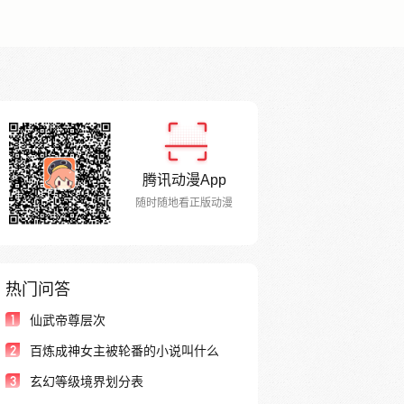
腾讯动漫App
随时随地看正版动漫
热门问答
1
仙武帝尊层次
2
百炼成神女主被轮番的小说叫什么
3
玄幻等级境界划分表