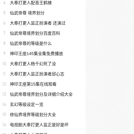
4
大奉打更人配音王鹤棣
5
仙武帝尊 境界划分
6
大奉打更人监正扮演者 还演过
7
仙武帝尊境界划分百度百科
8
仙武帝尊的等级是什么
9
神印王座145集全集免费播放
10
大奉打更人杨千幻死了没
11
大奉打更人监正扮演者邱心志
12
神印王座第15集在线观看
13
仙武帝尊境界划分及详细介绍大全
14
玄幻等级设定一览
15
修仙界境界等级划分大全
16
电视剧大奉打更人监正是好是坏