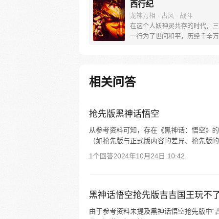
西行纪
龙神万相 · 古风 · 战斗
在这个人妖神灵共存的时代，三
一行为了世间和平，历经千辛万
彼岸取得“永恒之火”拯救苍生，
没有因此变得美好….随着阴谋
露，暗魂四起, 为了让“永恒之火
位，小狼妖白狼不辞万难，找到
相关问答
大法师，和他一起重新寻回徒弟
成全新“西行小队”，再度踏上西
旅……
抢先版黑神话悟空
从参考资料可知，存在《黑神话：悟空》的
（如抢先版与正式版内容的差异、抢先版的
1个回答
2024年10月24日 10:42
黑神话悟空抢先版吉吉国王玩不
由于参考资料未提及黑神话悟空抢先版中“