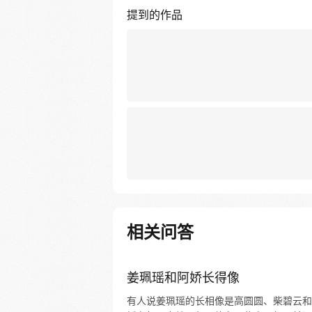
提到的作品
相关问答
姜珮瑶和阿娇长得像
有人说姜珮瑶的长相像是高圆圆、柴碧云和