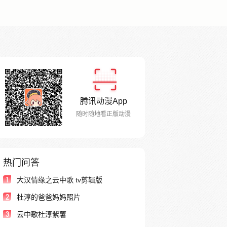
腾讯动漫App
随时随地看正版动漫
热门问答
1
大汉情缘之云中歌 tv剪辑版
2
杜淳的爸爸妈妈照片
3
云中歌杜淳紫薯