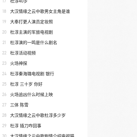
17
杜淳40岁
18
大汉情缘之云中歌男女主角是谁
19
大奉打更人演员定妆照
20
杜淳主演的军旅电视剧
21
杜淳演的一鸣是什么剧名
22
杜淳活动视频
23
火场神探
24
杜淳秦海璐电视剧 银行
25
杜淳 三十岁 你好
26
火场追凶什么时候上映
27
三体 陈雪
28
大汉情缘之云中歌杜淳多少岁
29
杜淳 插刀咋回事
30
大汉情缘之云中歌剧情介绍电视猫