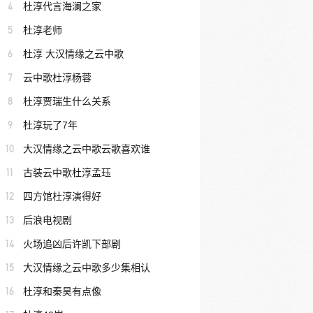
4
杜淳代言海澜之家
5
杜淳老师
6
杜淳 大汉情缘之云中歌
7
云中歌杜淳杨蓉
8
杜淳贾瑞生什么关系
9
杜淳玩了7年
10
大汉情缘之云中歌云歌喜欢谁
11
古装云中歌杜淳孟珏
12
四方馆杜淳演得好
13
后浪电视剧
14
火场追凶后许凯下部剧
15
大汉情缘之云中歌多少集相认
16
杜淳和秦昊有点像