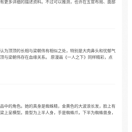
有更多详细的描述资料。不过可以推测，也许在五官布局、面部
认为顶顶的长相与梁朝伟有相似之处，特别是大肉鼻头和忧郁气
顶与梁朝伟存在血缘关系。 原漫画《一人之下》同样精彩，点
品中的角色。她的真身是蜘蛛精，金黄色的大波浪长发，脸上有
梁上呈横型。兽型为上半人身，手是蜘蛛爪，下半为蜘蛛兽身，