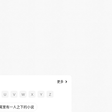
更多
U
V
W
X
Y
Z
寓里有一人之下的小说