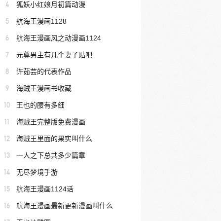
4
狐妖小红娘月初篇动漫
5
航海王漫画1128
6
航海王漫画风之动漫画1124
7
元尊男主有几个妻子贴吧
8
许茹芸的代表作品
9
海贼王漫画书收藏
10
王也的腰有多细
11
海贼王完整版免费漫画
12
海贼王里面的果实叫什么
13
一人之下总共多少篇章
14
无尽梦境手游
15
航海王漫画1124话
16
航海王漫画最新更新漫画叫什么