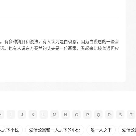
。有多种猜测和说法，有人认为是白裘恩，因为白裘恩的一些言
话。也有人说东方秦兰的丈夫是一位画家，看起来比较普通但应
H
I
J
K
L
M
N
O
P
Q
R
S
T
人之下小说
爱情公寓和一人之下的小说
唉一人之下
爱情公