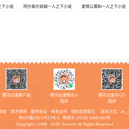
之下小说
阿尔泰尔穿越一人之下小说
爱情公寓和一人之下小说
腾讯动漫客户端
腾讯动漫微信小
腾讯动漫手Q小
程序
程序
帮助
官方微博
服务协议
商务合作
侵权反馈指引
联系方式：
ac_
粤ICP备16117015号-1
粤网文 (2019) 2460-563号
Copyright
1998 - 2026 Tencent. All Rights Reserved
©