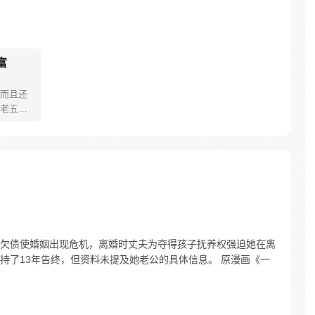
富
而且还
老五夜
义十大毒
肯定很
宠！ 谁
在茫茫
欠债使婚姻出现危机，离婚时丈夫为夺得孩子抚养权强迫她在离
持了13年告终，但资料未提及她老公的具体信息。 原漫画《一