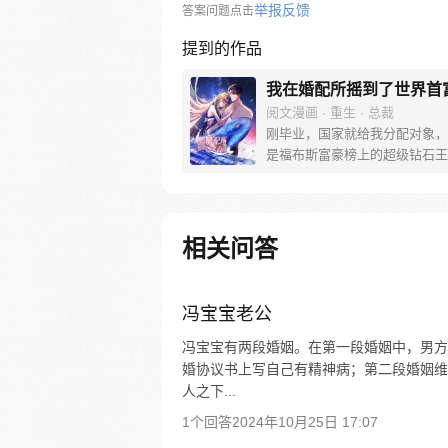
举报反馈
答案问题点击
提到的作品
我在婚配所摇到了世界首
阅文漫画 · 重生 · 总裁
刚毕业，国家就给我分配对象，
是福布斯富豪榜上的超级钻石王
君擎？ 作为外界疯传的不婚主
瘤的魁首，夜星光以为这种大佬
难相处，结果却将她捧在手心里
知道这辈子最大的运气，还不是
相关问答
人群抽中你……
冯宝宝老公
冯宝宝有两段婚姻。在第一段婚姻中，男方
婚协议书上写自己有精神病；第二段婚姻维
人之下...
1个回答
2024年10月25日 17:07