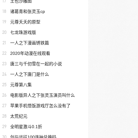
17
王也沙雕图
18
诸葛青和张灵玉cp
19
元尊夭夭的原型
20
七龙珠游戏版
21
一人之下漫画锈铁篇
22
2020年动漫在线观看
23
唐三与千仞雪在一起的小说
24
一人之下唐门是什么
25
元尊第八集
26
电影版异人之下张灵玉演员叫什么
27
苹果手机悟饭游戏厅怎么没有了
28
太荒纪元
29
全明星激斗0.1折
30
剑与远征100连抽兑换码