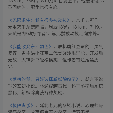
187cm、75Kg，S13成IG首发上单，他要带领IG
重回统治。配角也很有趣。
《无限求生：我有很多被动技》
，八千刀所作。
无限求生系统降临，周辰18岁，181cm、71Kg，
天赋是“被动掠夺者”，靠此攒被动技走向巅峰。
《我能改变东西颜色》
，辰机唐红豆写的。灵气
复苏，男主洪小狂富二代觉醒沙雕异能，开发后
无敌，大神新书轻松搞笑，但作者有烂尾黑历
史。
《落榜的我，只好选择斩妖除魔了》
，胡言不说
写的玄幻小说。林渊穿越古代，科举落榜后系统
黑化，斩妖除魔获各种奖励。
《极限谋杀》
，延北老九的悬疑小说。心理师与
警察探案，故事偏重实地探案，情节不错。