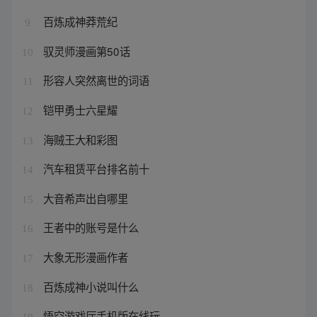
百炼成神莽荒纪
9
驭灵师漫画第50话
10
形容人突然离世的词语
11
铠甲勇士六星耀
12
海贼王大和彩图
13
汽车租赁平台排名前十
14
大音希声出自哪里
15
王者中的账号是什么
16
大象无形漫画作者
17
百炼成神小说叫什么
18
悟空游戏厅手机版在线玩
19