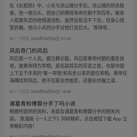
在《长相思》中，小夭与涂山璟分手后，涂山璟的状态极
差。他一夜白头，把自己折腾得寿命仅剩不到百年。被亲
人陷害失恋的他借酒消愁，虽然没有活不下去，但身心饱
受折磨。他与小夭的分手对他打击巨大。 等待电...
1 个回答
2024年08月04日 07:43
风后奇门的风后
风后是一个人名。据古籍记载，风后是黄帝时期的重臣良
将，被黄帝拜为宰相，是名副其实的百官之首，也是中国
上下五千年来的“第一宰相”和有史以来的首位宰相。黄帝在
海隅找到风后，他不仅是治世能臣，还擅长伏羲之道...
1 个回答
2024年08月03日 19:49
诸葛青和傅蓉分手了吗小说
根据所提供的资料，未提及诸葛青和傅蓉分手的相关内
容。 原漫画《一人之下》同样精彩，点击按钮下载 App 立
享精彩内容！
1 个回答
2024年08月02日 17:01