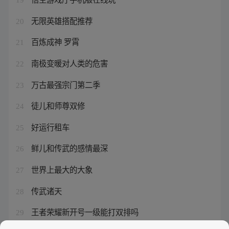
无限英雄搭配推荐
20
百炼成神 罗霄
21
南极变暖对人类的危害
22
万古最强宗门第二季
23
徒儿和师尊双修
24
好运行租车
25
鲜儿和传武的感情最深
26
世界上最大的大象
27
传武诸天
28
王者荣耀新开号一级能打双排吗
29