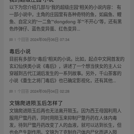
以下为您介绍几部与“我的超级庄园”相关的小说内容： 有
一部小说中，主角的庄园里有各种奇特的鱼，如扁鱼、鲤
鱼、自定义的“一二鱼”“dongdong 羊”“不开心”等，还有黑
色炸弹仔、蓝色变异蛋、红色变异...
1 个回答
2024年09月06日 07:34
毒后小说
目前有多部与“毒后”相关的小说。比如，起点中文网首发的
玄幻仙侠类小说《毒后》，讲述了一个想当侠女的主人公
穿越到古代江湖后发生的一系列故事。另外，千山茶客的
小说《重生之将门毒后》也已确定影视化，还有其他...
1 个回答
2024年09月04日 02:28
文锦爬进陨玉后怎样了
文锦爬进陨玉后再也无法离开陨玉。因为西王母国利用人
服用尸蟞丹药，同时用陨玉来抑制尸蹩丹药在人体内毒
发，待到尸蟞丹药改变了人的血液，就可以达到长生，但
也会产生副作用。文锦为了克制自己体内尸化而进入陨