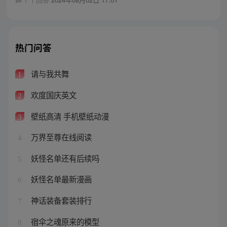
热门问答
请与我共舞
1
欢度国庆英文
2
壁纸高清 手机壁纸动漫
3
万界至尊在线阅读
4
妖怪名单还有后续吗
5
妖怪名单最新漫画
6
神话装备套装排行
7
宿伞之魂原来的模型
8