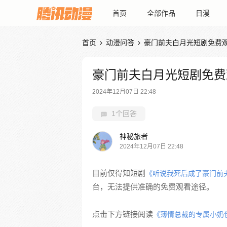
首页
全部作品
日漫
首页
动漫问答
豪门前夫白月光短剧免费


豪门前夫白月光短剧免费
2024年12月07日 22:48
1个回答
神秘旅者
2024年12月07日 22:48
目前仅得知短剧
《听说我死后成了豪门前
台，无法提供准确的免费观看途径。
点击下方链接阅读
《薄情总裁的专属小奶