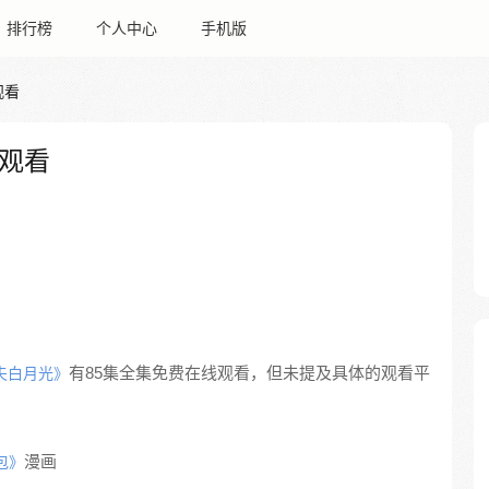
排行榜
个人中心
手机版
观看
观看
有85集全集免费在线观看，但未提及具体的观看平
夫白月光》
漫画
包》