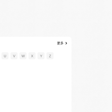
更多
U
V
W
X
Y
Z