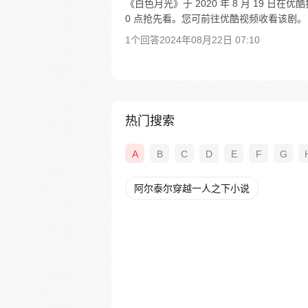
《白色月光》于 2020 年 8 月 19 日在优
0 点抢先看。您可前往优酷视频收看该剧。 
1个回答
2024年08月22日 07:10
热门搜索
A
B
C
D
E
F
G
阿尔泰尔穿越一人之下小说