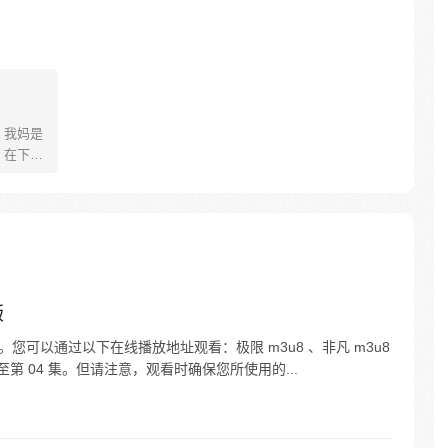
 我妈是
，在下不
萌宝。
小说中重
她妈是下
瞎的总
的亲
种作死
版
。您可以通过以下在线播放地址观看：极限 m3u8 、非凡 m3u8
第 04 集。但请注意，观看时确保您所使用的...