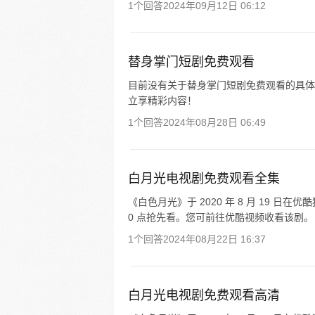
1个回答
2024年09月12日 06:12
替身掌门短剧免费观看
目前没有关于替身掌门短剧免费观看的具体渠
立享精彩内容！
1个回答
2024年08月28日 06:49
白月光电视剧免费观看全集
《白色月光》于 2020 年 8 月 19 日在优
0 点抢先看。您可前往优酷视频收看该剧。 
1个回答
2024年08月22日 16:37
白月光电视剧免费观看高清