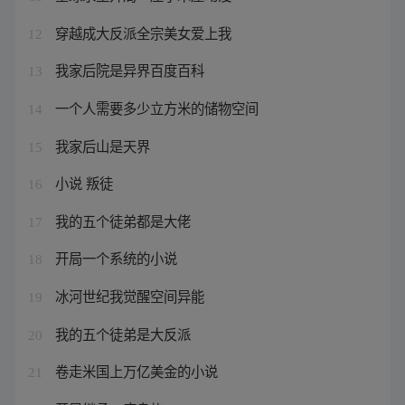
穿越成大反派全宗美女爱上我
12
我家后院是异界百度百科
13
一个人需要多少立方米的储物空间
14
我家后山是天界
15
小说 叛徒
16
我的五个徒弟都是大佬
17
开局一个系统的小说
18
冰河世纪我觉醒空间异能
19
我的五个徒弟是大反派
20
卷走米国上万亿美金的小说
21