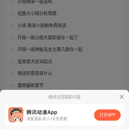
开局继承一座岛屿
22
初盘大小球分析思路
23
小说 叛逆小厨娘免费阅读
24
开局一座山程大雷和谁在一起了
25
开局一座神秘岛女主第几章在一起
26
徒弟是大反派起点
27
叛逆的意思是什么
28
重燃最新章节
29
主角穿越到一座岛上开始
继续浏览精彩内容
30
腾讯动漫App
打开APP
海量漫画 新人7天免费看
腾讯漫画
起点读书
QQ阅读