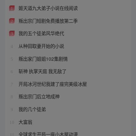
姬天道九大弟子小说在线阅读
1
叛出宗门短剧免费播放第二季
2
我的五个徒弟风华绝代
3
从种田取妻开始的小说
4
叛出家门姐姐102集剧情
5
斩神 执掌天庭 我无敌了
6
开局冰河世纪我建了座完美级冰屋
7
叛出宗门后立地成神
8
我的几个徒弟
9
大富翁
10
全球求生开局一座小木屋动漫
11