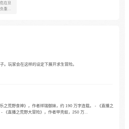
危在旦
负重振
程序员
怕来我
eed y
子。玩家会在这样的设定下展开求生冒险。
乐之荒野食神》，作者祥瑞御妹，约 190 万字连载。 - 《直播之
- 《直播之荒野大冒险》，作者甲壳蚁，250 万...