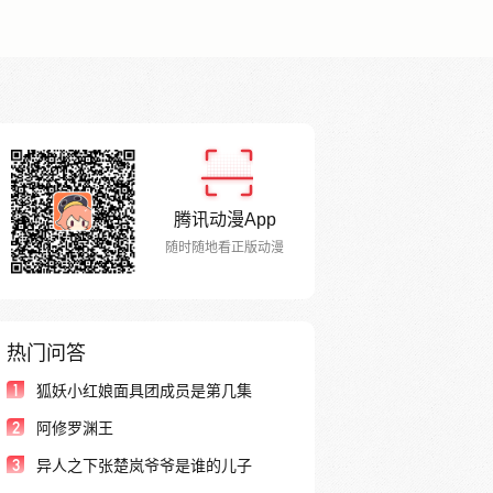
腾讯动漫App
随时随地看正版动漫
热门问答
1
狐妖小红娘面具团成员是第几集
2
阿修罗渊王
3
异人之下张楚岚爷爷是谁的儿子