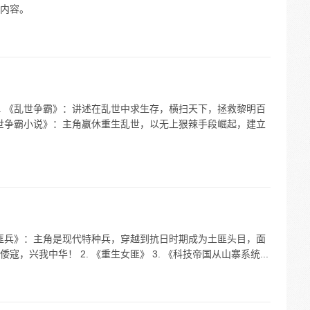
内容。
. 《乱世争霸》：讲述在乱世中求生存，横扫天下，拯救黎明百
乱世争霸小说》：主角嬴休重生乱世，以无上狠辣手段崛起，建立
世匪兵》：主角是现代特种兵，穿越到抗日时期成为土匪头目，面
，兴我中华！ 2. 《重生女匪》 3. 《科技帝国从山寨系统...