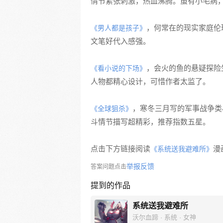
情节紧张刺激，热血沸腾。虽有小毛病
，何常在的现实家庭伦
《男人都是孩子》
文笔好代入感强。
，会火的鱼的悬疑探险
《看小说的下场》
人物都精心设计，可惜作者太监了。
，寒冬三月写的军事战争类
《全球狙杀》
斗情节描写超精彩，推荐指数五星。
点击下方链接阅读
漫
《系统送我避难所》
举报反馈
答案问题点击
提到的作品
系统送我避难所
沃尔血蹄 · 系统 · 女神