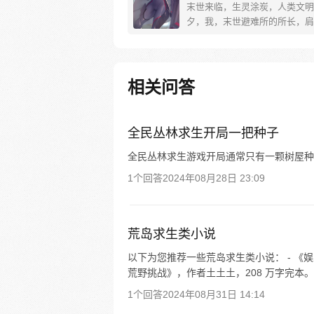
末世来临，生灵涂炭，人类文明
夕，我，末世避难所的所长，肩
人类希望的重担！总裁、电工、
等职业人在末世无用武之地？别
的地下系统避难所辅佐我吧， we n
ou！ 每周四更，周一周三周五周日更
相关问答
新。请大家多多支持血蹄。
全民丛林求生开局一把种子
全民丛林求生游戏开局通常只有一颗树屋种
1个回答
2024年08月28日 23:09
荒岛求生类小说
以下为您推荐一些荒岛求生类小说： - 《娱
荒野挑战》，作者土土土，208 万字完本。 
1个回答
2024年08月31日 14:14