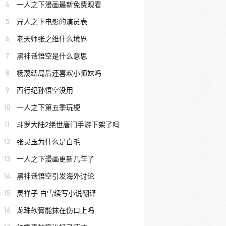
4
一人之下漫画最新免费观看
5
异人之下电影的演员表
6
老天师张之维什么境界
7
黑神话悟空是什么意思
8
杨蔑结局后还喜欢小师妹吗
9
西行纪孙悟空没用
10
一人之下第五季玩梗
11
斗罗大陆2绝世唐门手游下架了吗
12
张灵玉为什么是白毛
13
一人之下漫画更新几年了
14
黑神话悟空引发海外讨论
15
灵禅子 白雪续写小说翻译
16
龙珠软膏能抹在伤口上吗