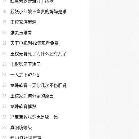
17
红霉素软膏治好了痔疮
18
狐妖小红娘王富贵的妈妈是谁
19
王权家族起源
20
张灵玉难看
21
天下电视剧42集观看免费
22
王权无暮死了为什么还有儿子
23
电影张灵玉演员
24
一人之下471话
25
龙珠软膏一天涂几次不伤肝肾
26
王权家为何分家的原因
27
龙珠软膏催熟
28
冯宝宝救张楚岚是哪一集
29
真阳境等级
30
魂11怪物速度表