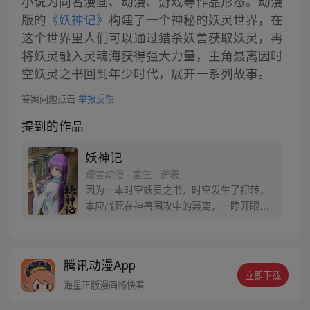
小说为同名漫画、动漫、游戏等作品形态。动漫
版的
《妖神记》
构建了一个神秘的妖灵世界，在
这个世界里人们可以通过猎杀妖兽获取妖灵，再
将妖灵融入灵魂海获得强大力量，主角聂离因时
空妖灵之书回到年少时代，展开一系列故事。
答案问题点击
举报反馈
提到的作品
妖神记
踏雪动漫 · 重生 · 逆袭
因为一本时空妖灵之书，时空发生了扭转，
本应战死在神兽围攻中的聂离，一睁开眼已
经坐在了教室，他回到了十三岁。当一切重
新开始之时，他如何守护自己的挚爱之人。
【授权/每周三、六更新】
腾讯动漫App
立即下载
海量正版漫画畅快看