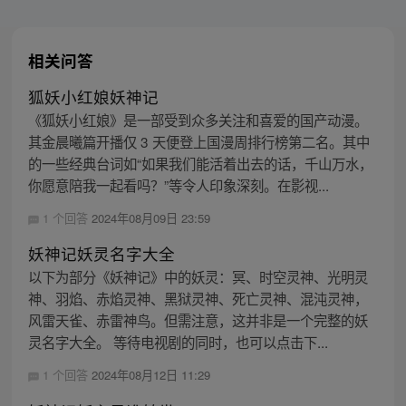
相关问答
狐妖小红娘妖神记
《狐妖小红娘》是一部受到众多关注和喜爱的国产动漫。
其金晨曦篇开播仅 3 天便登上国漫周排行榜第二名。其中
的一些经典台词如“如果我们能活着出去的话，千山万水，
你愿意陪我一起看吗？”等令人印象深刻。在影视...
1 个回答
2024年08月09日 23:59
妖神记妖灵名字大全
以下为部分《妖神记》中的妖灵：冥、时空灵神、光明灵
神、羽焰、赤焰灵神、黑狱灵神、死亡灵神、混沌灵神，
风雷天雀、赤雷神鸟。但需注意，这并非是一个完整的妖
灵名字大全。 等待电视剧的同时，也可以点击下...
1 个回答
2024年08月12日 11:29