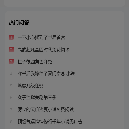
热门问答
一不小心摇到了世界首富
1
高武超凡基因时代免费阅读
2
世子很凶角色介绍
3
穿书后我嫁给了豪门霸总 小说
4
魅魔几级任务
5
女子监狱美剧第三季
6
厉少的天价逃妻小说免费阅读
7
顶级气运悄悄修行千年小说无广告
8