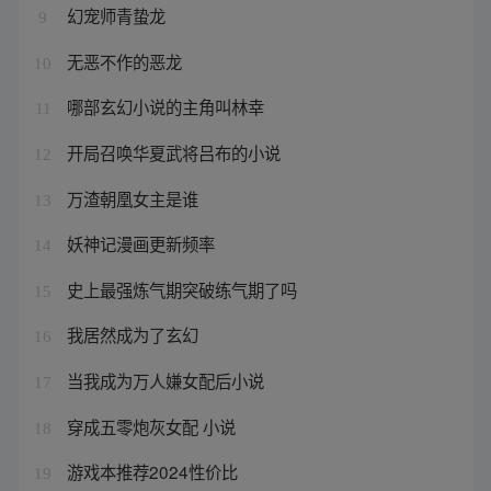
幻宠师青蛰龙
9
无恶不作的恶龙
10
哪部玄幻小说的主角叫林幸
11
开局召唤华夏武将吕布的小说
12
万渣朝凰女主是谁
13
妖神记漫画更新频率
14
史上最强炼气期突破练气期了吗
15
我居然成为了玄幻
16
当我成为万人嫌女配后小说
17
穿成五零炮灰女配 小说
18
游戏本推荐2024性价比
19