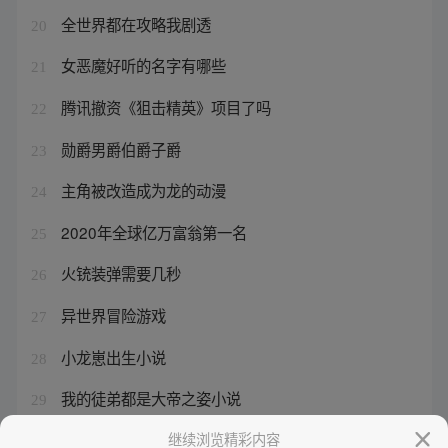
全世界都在攻略我剧透
20
女恶魔好听的名字有哪些
21
腾讯撤资《狙击精英》项目了吗
22
勋爵男爵伯爵子爵
23
主角被改造成为龙的动漫
24
2020年全球亿万富翁第一名
25
火铳装弹需要几秒
26
异世界冒险游戏
27
小龙崽出生小说
28
我的徒弟都是大帝之姿小说
29
穿成霸总的恶毒未婚妻
继续浏览精彩内容
30