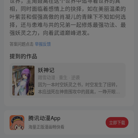
世界，主角聂离在这个世界中追寻着世界的真
相，同时面临着感情上的抉择，如在美丽温柔的
叶紫芸和倔强高傲的肖凝儿的青睐下不知如何选
择，还与患难与共的兄弟一起修炼最强功法、最
强妖灵之力，向着武道巅峰进发。
答案问题点击
举报反馈
提到的作品
妖神记
踏雪动漫 · 重生 · 逆袭
因为一本时空妖灵之书，时空发生了扭转，
本应战死在神兽围攻中的聂离，一睁开眼已
经坐在了教室，他回到了十三岁。当一切重
新开始之时，他如何守护自己的挚爱之人。
【授权/每周三、六更新】
腾讯动漫App
立即下载
海量正版漫画畅快看