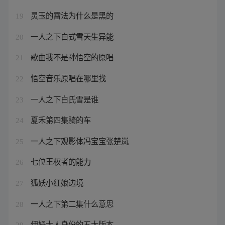
灵玉的雷法为什么是黑的
19
一人之下白式雪天生异能
20
歌曲我不是孙悟空的原唱
21
悟空音乐原唱在哪里找
22
一人之下白氏雪是谁
23
夏禾第四集骑的车
24
一人之下观影体冯宝宝张楚岚
25
七位王权者的能力
26
狐妖小红娘边境
27
一人之下第二集什么意思
28
伊姆大人身份的五大版本
29