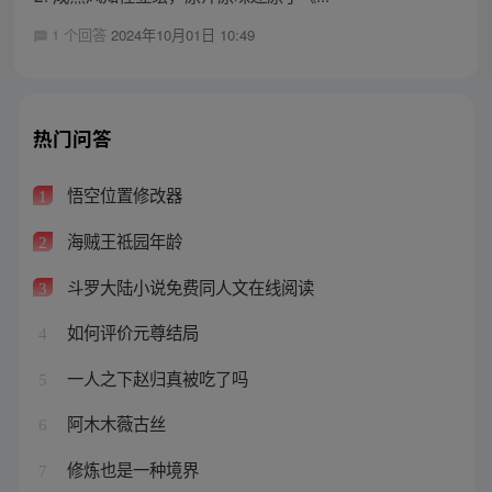
1 个回答
2024年10月01日 10:49
热门问答
悟空位置修改器
1
海贼王祗园年龄
2
斗罗大陆小说免费同人文在线阅读
3
如何评价元尊结局
4
一人之下赵归真被吃了吗
5
阿木木薇古丝
6
修炼也是一种境界
7