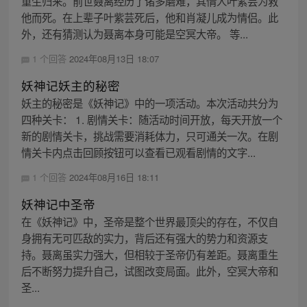
重生归来。前世聂离经历了诸多磨难，其情人叶紫芸为救
他而死。在上辈子叶紫芸死后，他和肖凝儿成为情侣。此
外，还有猜测认为聂离本身可能是空冥大帝。 等...
1 个回答
2024年08月13日 18:07
妖神记妖主的秘密
妖主的秘密是《妖神记》中的一项活动。本次活动共分为
四种关卡： 1. 剧情关卡：随活动时间开放，每天开放一个
新的剧情关卡，挑战需要消耗体力，只可通关一次。在剧
情关卡内点击回顾按钮可以查看已观看剧情的文字...
1 个回答
2024年08月16日 18:11
妖神记中圣帝
在《妖神记》中，圣帝是整个世界最顶尖的存在，不仅自
身拥有无可匹敌的实力，背后还有强大的势力和资源支
持。聂离虽实力强大，但相较于圣帝仍有差距。聂离重生
后不断努力提升自己，试图改变局面。此外，空冥大帝和
圣...