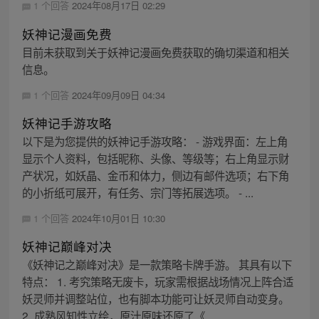
1 个回答
2024年08月17日 02:29
妖神记漫画免费
目前未获取到关于妖神记漫画免费获取的确切渠道和相关
信息。
1 个回答
2024年09月09日 04:34
妖神记手游攻略
以下是为您提供的妖神记手游攻略： - 游戏界面：左上角
显示个人资料，包括昵称、头像、等级等；右上角显示财
产状况，如妖晶、金币和体力，侧边有邮件选项；右下角
的小折纸可展开，有任务、宗门等拓展选项。 - ...
1 个回答
2024年10月01日 10:30
妖神记巅峰对决
《妖神记之巅峰对决》是一款策略卡牌手游。 其具有以下
特点： 1. 考究策略无废卡，玩家需根据战场情况上阵合适
妖灵师并调整站位，也有脚本功能可让妖灵师自动变身。
2. 成熟风知性立绘，原汁原味还原了《...