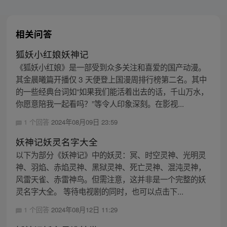
相关问答
狐妖小红娘妖神记
《狐妖小红娘》是一部受到众多关注和喜爱的国产动漫。
其金晨曦篇开播仅 3 天便登上国漫周排行榜第二名。其中
的一些经典台词如“如果我们能活着出去的话，千山万水，
你愿意陪我一起看吗？”等令人印象深刻。在影视...
1 个回答
2024年08月09日 23:59
妖神记妖灵名字大全
以下为部分《妖神记》中的妖灵：冥、时空灵神、光明灵
神、羽焰、赤焰灵神、黑狱灵神、死亡灵神、混沌灵神，
风雷天雀、赤雷神鸟。但需注意，这并非是一个完整的妖
灵名字大全。 等待电视剧的同时，也可以点击下...
1 个回答
2024年08月12日 11:29