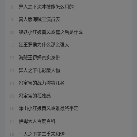
异人之下沈冲技能怎么用的
8
真人版海贼王演员表
9
狐妖小红娘黄风岭篇之后是什么
10
狂王罗侯为什么那么强大
11
海贼王伊姆真实身份
12
异人之下电影版人物
13
冯宝宝的战力排第几名
14
冯宝宝的孤独感
15
涂山小红娘黄风岭谁最终平定
16
伊姆大人百度百科
17
一人之下第二季未和谐
18