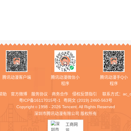
腾讯动漫客户端
腾讯动漫微信小
腾讯动漫手Q小
程序
程序
帮助
官方微博
服务协议
商务合作
侵权反馈指引
联系方式：
ac_
粤ICP备16117015号-1
粤网文 (2019) 2460-563号
Copyright
1998 - 2026 Tencent. All Rights Reserved
©
深圳市腾讯动漫有限公司 版权所有
工商网
监