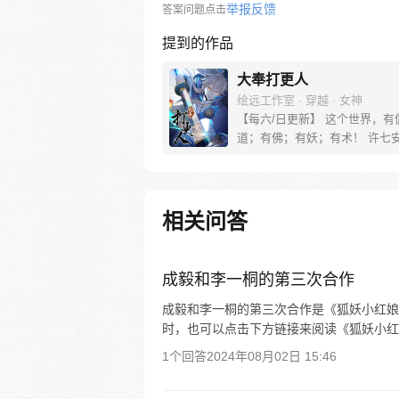
举报反馈
答案问题点击
提到的作品
大奉打更人
绘远工作室 · 穿越 · 女神
【每六/日更新】 这个世界，有
道；有佛；有妖；有术！ 许七
来，发现自己身处囹圄，三日后
放边陲？！ 他起初的梦想只是
便在这个世界里当个富翁悠闲度
果…… 改编自阅文集团作者卖
相关问答
同名小说 QQ群号：799493374
成毅和李一桐的第三次合作
成毅和李一桐的第三次合作是《狐妖小红娘
时，也可以点击下方链接来阅读《狐妖小红
1个回答
2024年08月02日 15:46