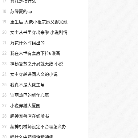
17
秀儿是指什么
18
苏绿夏的cp
19
重生后 大佬小祖宗她又野又飒
20
女主从书里穿出来啦 小说剧情
21
万花什么时候出的
22
我在末世有套房下拉6漫画
23
神秘复苏之开局就无敌 小说
24
女主穿越进同人文的小说
25
我真不是大佬主角
26
迪丽热巴的新年心愿
27
小说穿越大夏国
28
超神宠兽店在线听书
29
超神机械师设定不合理怎么办
30
喝什么中药根治精神病