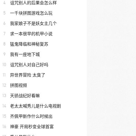
4
诅咒别人的后果会怎么样
5
一千块拼图游戏怎么玩
6
我家娘子不是妖女主几个
7
求一本很早的机甲小说
8
猛鬼降临和神秘复苏
9
我有一座地下城
10
诅咒别人对自己好吗
11
异世界冒险 太臭了
12
拼图视频
13
天骄战纪好看嘛
14
老太太喊秀儿是什么电视剧
15
齐佩甲新作什么时候出
16
神豪 开局秒变全球首富