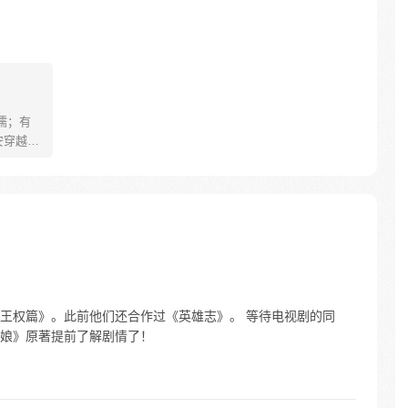
儒；有
安穿越醒
就要流
自保，顺
日，结
报小郎君
王权篇》。此前他们还合作过《英雄志》。 等待电视剧的同
娘》原著提前了解剧情了！