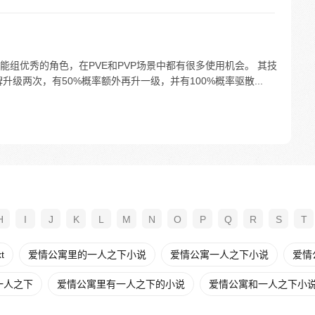
组优秀的角色，在PVE和PVP场景中都有很多使用机会。 其技
升级两次，有50%概率额外再升一级，并有100%概率驱散...
H
I
J
K
L
M
N
O
P
Q
R
S
T
t
爱情公寓里的一人之下小说
爱情公寓一人之下小说
爱情
一人之下
爱情公寓里有一人之下的小说
爱情公寓和一人之下小