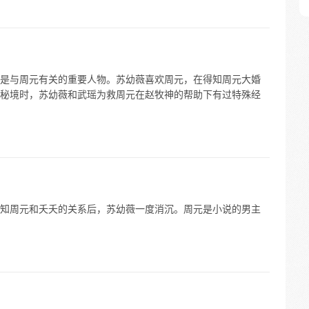
是与周元有关的重要人物。苏幼薇喜欢周元，在得知周元大婚
秘境时，苏幼薇和武瑶为救周元在赵牧神的帮助下有过特殊经
知周元和夭夭的关系后，苏幼薇一度消沉。周元是小说的男主