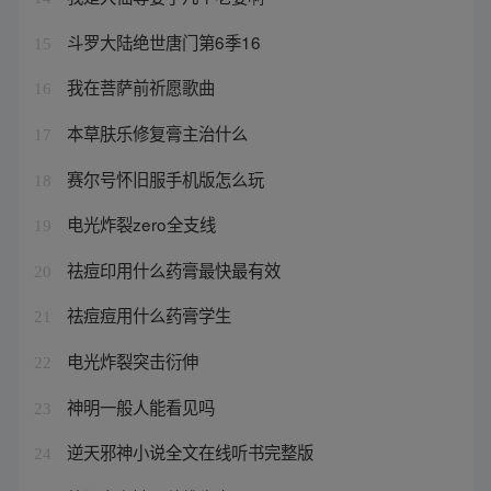
斗罗大陆绝世唐门第6季16
15
我在菩萨前祈愿歌曲
16
本草肤乐修复膏主治什么
17
赛尔号怀旧服手机版怎么玩
18
电光炸裂zero全支线
19
祛痘印用什么药膏最快最有效
20
祛痘痘用什么药膏学生
21
电光炸裂突击衍伸
22
神明一般人能看见吗
23
逆天邪神小说全文在线听书完整版
24