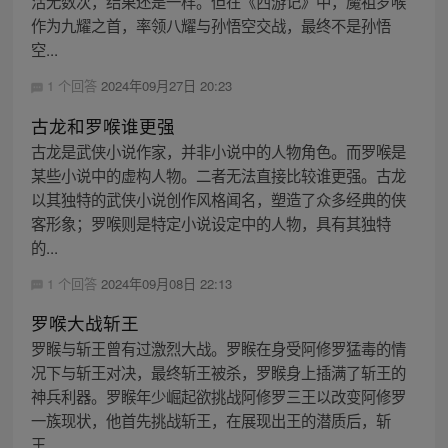
活无数次，结果还是一样。但在《西游记》中，魔祖罗喉
作为九耀之首，率领八耀与孙悟空交战，最终不是孙悟
空...
1 个回答
2024年09月27日 20:23
古龙和罗喉谁更强
古龙是武侠小说作家，并非小说中的人物角色。而罗喉是
某些小说中的虚构人物。二者无法直接比较谁更强。古龙
以其独特的武侠小说创作风格闻名，塑造了众多经典的侠
客形象；罗喉则是特定小说设定中的人物，具有其独特
的...
1 个回答
2024年09月08日 22:13
罗喉大战斩王
罗睺与斩王曾有过激烈大战。罗睺在身受阿修罗猛毒的情
况下与斩王对决，最终斩王被杀，罗睺身上插满了斩王的
神兵利器。罗睺年少崛起欲挑战阿修罗三王以改变阿修罗
一族现状，他首先挑战斩王，在展现出王的潜质后，斩
王...