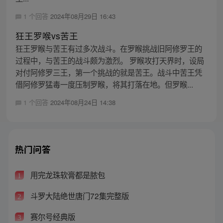
1 个回答
2024年08月29日 16:43
狂王罗喉vs苦王
狂王罗睺与苦王有过多次战斗。在罗睺挑战旧阿修罗王的
过程中，与苦王的战斗颇为激烈。 罗睺攻打天界时，设局
对付阿修罗三王，第一个挑战的就是苦王。战斗中苦王凭
借阿修罗猛毒一度压制罗睺，将其打落在地。但罗睺...
1 个回答
2024年08月24日 14:38
热门问答
用完龙珠软膏都是脓包
1
斗罗大陆绝世唐门72集完整版
2
赛尔号经典版
3