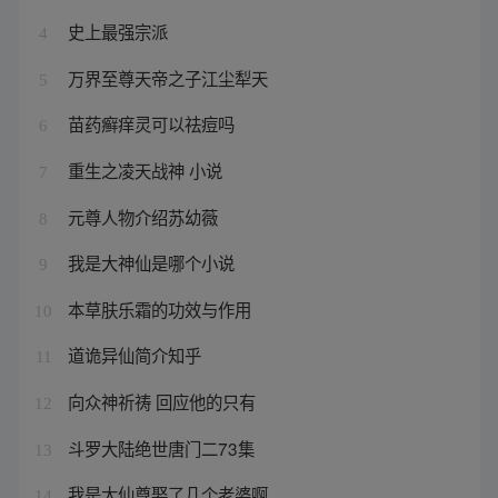
史上最强宗派
4
万界至尊天帝之子江尘犁天
5
苗药癣痒灵可以祛痘吗
6
重生之凌天战神 小说
7
元尊人物介绍苏幼薇
8
我是大神仙是哪个小说
9
本草肤乐霜的功效与作用
10
道诡异仙简介知乎
11
向众神祈祷 回应他的只有
12
斗罗大陆绝世唐门二73集
13
我是大仙尊娶了几个老婆啊
14