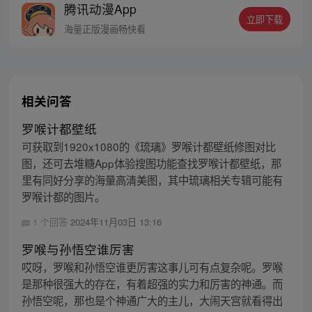
腾讯动漫App
者卖报小郎君同名小说 QQ群号：
立即下载
799493374
海量正版漫画畅快看
相关问答
罗喉计都壁纸
可获取到1920x1080的《琉璃》罗喉计都壁纸修图对比
图，还可去堆糖App体验搜图功能查找罗喉计都壁纸，那
里有同好分享的海量高清美图，其中琉璃相关专辑可能有
罗喉计都的图片。
1 个回答
2024年11月03日 13:16
罗喉与孙悟空谁厉害
哎呀，罗喉和孙悟空谁更厉害这事儿可有点复杂呢。罗喉
是那种很强大的存在，有着超强的实力和厉害的神通。而
孙悟空呢，那也是个神通广大的主儿，大闹天宫就看得出