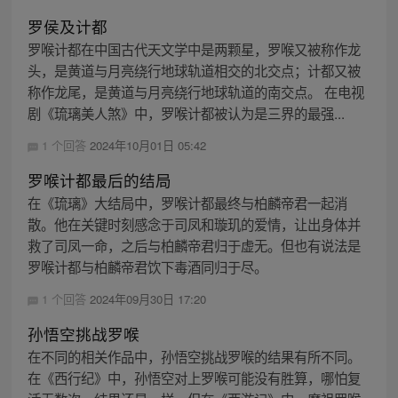
罗侯及计都
罗喉计都在中国古代天文学中是两颗星，罗喉又被称作龙
头，是黄道与月亮绕行地球轨道相交的北交点；计都又被
称作龙尾，是黄道与月亮绕行地球轨道的南交点。 在电视
剧《琉璃美人煞》中，罗喉计都被认为是三界的最强...
1 个回答
2024年10月01日 05:42
罗喉计都最后的结局
在《琉璃》大结局中，罗喉计都最终与柏麟帝君一起消
散。他在关键时刻感念于司凤和璇玑的爱情，让出身体并
救了司凤一命，之后与柏麟帝君归于虚无。但也有说法是
罗喉计都与柏麟帝君饮下毒酒同归于尽。
1 个回答
2024年09月30日 17:20
孙悟空挑战罗喉
在不同的相关作品中，孙悟空挑战罗喉的结果有所不同。
在《西行纪》中，孙悟空对上罗喉可能没有胜算，哪怕复