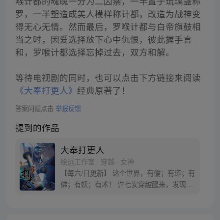
喉计都的魂魄一分为二囚禁，一半置于琉璃盏称
罗，一半塑造成美人模样称计都，改造为战神变
得无心无情。然而最后，罗喉计都与白帝旗鼓相
当之时，因爱选择放下心中仇恨，彼此握手言
和，罗喉计都选择忘掉过去，双方和解。
等待电视剧的同时，也可以点击下方链接来阅读
《大奉打更人》
经典原著了！
答案问题点击
举报反馈
提到的作品
大奉打更人
绘远工作室 · 穿越 · 女神
【每六/日更新】 这个世界，有儒；有道；有
佛；有妖；有术！ 许七安穿越醒来，发现自
己身处囹圄，三日后就要流放边陲？！ 他起
初的梦想只是自保，顺便在这个世界里当个
富翁悠闲度日，结果…… 改编自阅文集团作