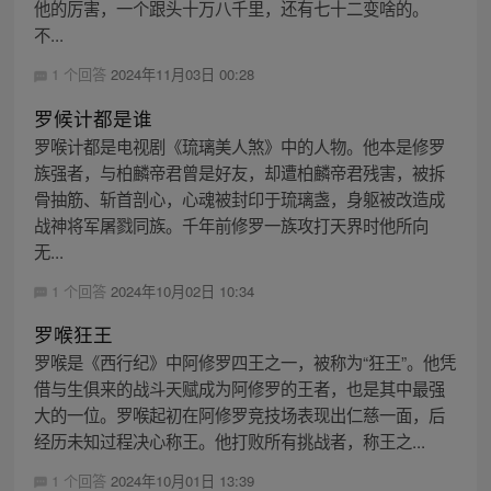
他的厉害，一个跟头十万八千里，还有七十二变啥的。
不...
1 个回答
2024年11月03日 00:28
罗候计都是谁
罗喉计都是电视剧《琉璃美人煞》中的人物。他本是修罗
族强者，与柏麟帝君曾是好友，却遭柏麟帝君残害，被拆
骨抽筋、斩首剖心，心魂被封印于琉璃盏，身躯被改造成
战神将军屠戮同族。千年前修罗一族攻打天界时他所向
无...
1 个回答
2024年10月02日 10:34
罗喉狂王
罗喉是《西行纪》中阿修罗四王之一，被称为“狂王”。他凭
借与生俱来的战斗天赋成为阿修罗的王者，也是其中最强
大的一位。罗喉起初在阿修罗竞技场表现出仁慈一面，后
经历未知过程决心称王。他打败所有挑战者，称王之...
1 个回答
2024年10月01日 13:39