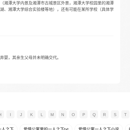
（湘潭大学内景及湘潭市古城景区外景，湘潭大学校园里的湘潭
湖、湘潭大学综合实验楼等地），还有可能在某所学校（具体学
弃婴，其亲生父母并未明确交代。
H
I
J
K
L
M
N
O
P
Q
R
S
T
一人之下
爱情公寓里的一人之下txt
爱情公寓一人之下小说