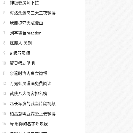
4
神级驭灵师下拉
5
时洛余邃肉三天三夜微博
6
我能掠夺天赋漫画
7
刘宇舞台reaction
8
炼魔人 美剧
9
a 级驭灵师
10
驭灵师all明吧
11
余邃时洛肉鱼食微博
12
万鬼御灵漫画免费阅读
13
武侠八大剑客排名榜
14
赵长军演的武当片段视频
15
柏昌意叫庭霜坐上去微博
16
hp用你的名字呼唤我