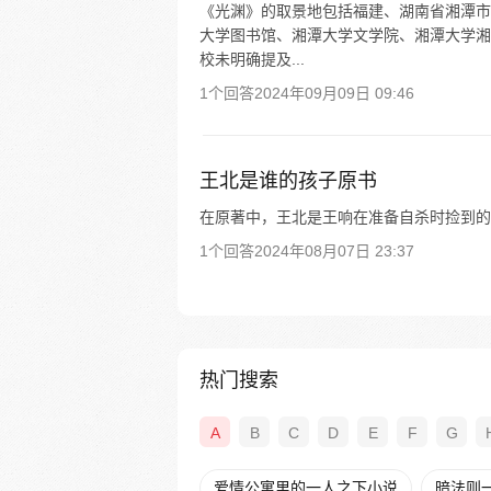
《光渊》的取景地包括福建、湖南省湘潭市
大学图书馆、湘潭大学文学院、湘潭大学湘
校未明确提及...
1个回答
2024年09月09日 09:46
王北是谁的孩子原书
在原著中，王北是王响在准备自杀时捡到的
1个回答
2024年08月07日 23:37
热门搜索
A
B
C
D
E
F
G
爱情公寓里的一人之下小说
暗法则