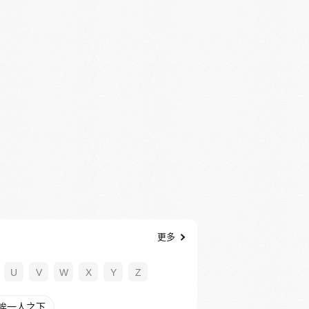
更多
U
V
W
X
Y
Z
唉一人之下