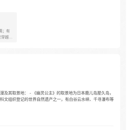
儒；有
安穿越醒
就要流
自保，顺
日，结
报小郎君
漫及其取景地： - 《幽灵公主》的取景地为日本鹿儿岛屋久岛，
科文组织登记的世界自然遗产之一，有白谷云水峡、千寻瀑布等