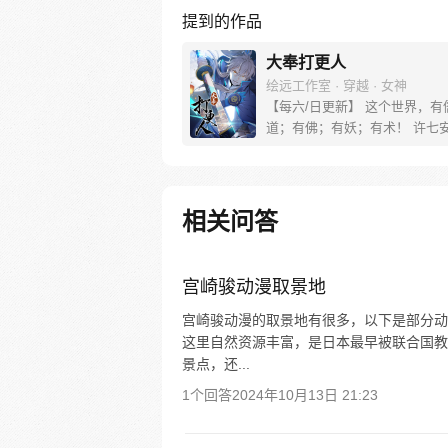
提到的作品
大奉打更人
绘远工作室 · 穿越 · 女神
【每六/日更新】 这个世界，有
道；有佛；有妖；有术！ 许七
来，发现自己身处囹圄，三日后
放边陲？！ 他起初的梦想只是
便在这个世界里当个富翁悠闲度
果…… 改编自阅文集团作者卖
相关问答
同名小说 QQ群号：799493374
宫崎骏动漫取景地
宫崎骏动漫的取景地有很多，以下是部分动
这里自然资源丰富，是日本最早被联合国教
景点，还...
1个回答
2024年10月13日 21:23