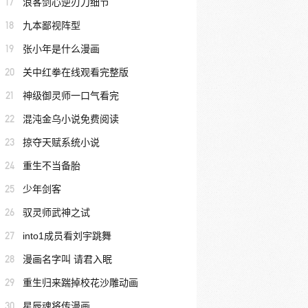
17
浪客剑心逆刃刀细节
18
九本鄙视阵型
19
张小年是什么漫画
20
关中红拳在线观看完整版
21
神级御灵师一口气看完
22
混沌金乌小说免费阅读
23
掠夺天赋系统小说
24
重生不当备胎
25
少年剑客
26
驭灵师武神之试
27
into1成员看刘宇跳舞
28
漫画名字叫 请君入眠
29
重生归来踹掉校花沙雕动画
30
星辰魂将传漫画