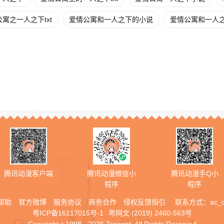
寓之一人之下txt
爱情公寓和一人之下的小说
爱情公寓和一人
腾讯动漫客户端
腾讯动漫微信小
腾讯动漫手Q小
程序
程序
帮助
官方微博
服务协议
商务合作
侵权反馈指引
联系方式：
ac_
粤ICP备16117015号-1
粤网文 (2019) 2460-563号