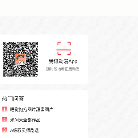
腾讯动漫App
随时随地看正版动漫
热门问答
1
睡觉抱抱图片甜蜜图片
2
米问天全部作品
3
A级驭灵师剧透