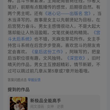
棒。宫斗节奏紧凑，主角配角智商在线，作者文
笔好，前期有点甄嬛传的感觉，后期很自然。有
两个男主呢。还有
《迷心记——出版名 宫》
，当
木当泽写的。故事是女主以先朝贤妃为目标，在
后宫努力奋斗。男女主感情很动人，不是大起大
落却能让人热泪盈眶。文笔优美结构精简。
《宫
斗太后系统》
也不错，天麻虫草花所作。女主手
持宫斗系统在后宫步步登高，喜欢宫斗的朋友肯
定会喜欢。
《皇后这份工作》
，阿昧写的，把皇
后当职位很有趣，文风独特。
《深宫欢》
，旧时
晴天的作品，男女主互撩超精彩，情节新颖，不
过可以跳过前几章从第5章或7章开始看哦。
答案问题点击
举报反馈
提到的作品
新极品全能高手
阅文漫画 · 女神 · 逆袭