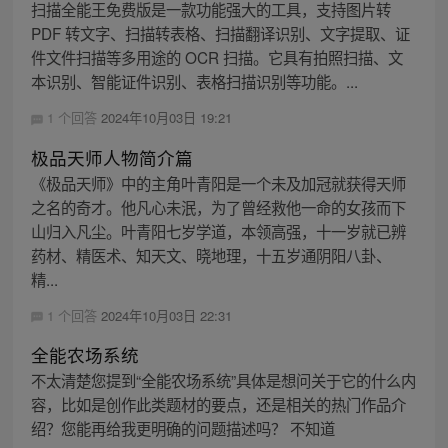
扫描全能王免费版是一款功能强大的工具，支持图片转
PDF 转文字、扫描转表格、扫描翻译识别、文字提取、证
件文件扫描等多用途的 OCR 扫描。它具有拍照扫描、文
本识别、智能证件识别、表格扫描识别等功能。...
1 个回答
2024年10月03日 19:21
极品天师人物简介篇
《极品天师》中的主角叶青阳是一个未及加冠就获得天师
之名的奇才。他凡心未泯，为了曾经救他一命的女孩而下
山归入凡尘。叶青阳七岁学道，本领高强，十一岁就已辨
药材、精医术、知天文、晓地理，十五岁通阴阳八卦、
精...
1 个回答
2024年10月03日 22:31
全能农场系统
不太清楚您提到“全能农场系统”具体是想问关于它的什么内
容，比如是创作此类题材的要点，还是相关的热门作品介
绍？您能再给我更明确的问题描述吗？ 不知道