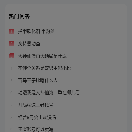
热门问答
指甲软化剂 甲沟炎
1
奥特曼动画
2
大神仙漫画大结局是什么
3
不健全关系是双男主吗小说
4
百马王子比喻什么人
5
动漫我是大神仙第二季在哪儿看
6
开局就送王者帐号
7
怪兽8号会出动漫吗
8
王者账号可以卖嘛
9