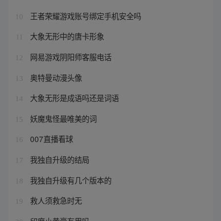
王者荣耀游戏账号绑定手机安全吗
10
大象无形中的唐卡形象
11
网易游戏阴阳师客服电话
12
奥特曼动漫头像
13
大象无形是成语吗还是词语
14
妖魔鬼怪最唯美的词
15
007直播看球
16
我独自升级的结局
17
我独自升级有几个版本的
18
救人须救急时无
19
印度小黄膏有用吗