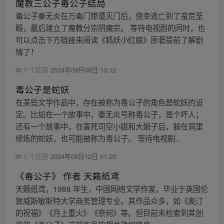
魔教三公子毒公子结局
毒公子秦无炎在万毒门惨遭灭门后，侥幸逃亡到了蛮荒圣
殿，最后建立了魔教分宗阴魔宗。 等待电视剧的同时，也
可以点击下方链接来阅读《狐妖小红娘》原著提前了解剧
情了！
1 个回答
2024年09月09日 13:12
毒公子是蛇妖
在某些文学作品中，存在被称为毒公子的角色是蛇妖的设
定。比如在一个故事中，秦无炎号称毒公子，是个坏人；
还有一个故事中，在害死司空小姐和大娘子后，躲在洞里
修炼的蛇妖，也可能被称为毒公子。 等待电视剧...
1 个回答
2024年09月12日 01:20
《毒公子》 作者 天籁纸鸢
天籁纸鸢，1988 年生，中国网络文学作家，毕业于英国伦
敦威斯敏斯特大学商务管理专业。其作品众多，如《奥汀
的祝福》《月上重火》《奈何》等。但目前未检索到其创