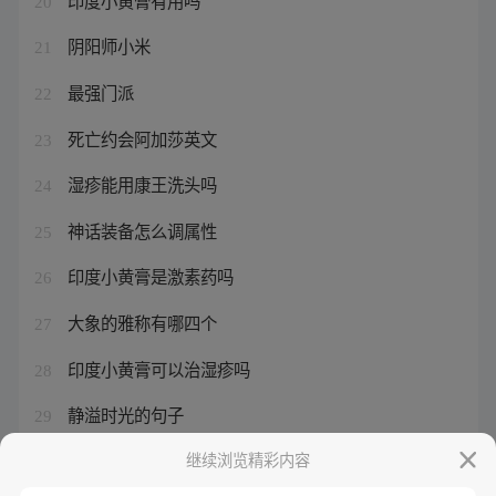
20
阴阳师小米
21
最强门派
22
死亡约会阿加莎英文
23
湿疹能用康王洗头吗
24
神话装备怎么调属性
25
印度小黄膏是激素药吗
26
大象的雅称有哪四个
27
印度小黄膏可以治湿疹吗
28
静溢时光的句子
29
怪兽8号最新情报消息
继续浏览精彩内容
30