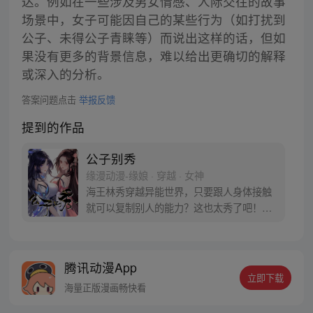
达。例如在一些涉及男女情感、人际交往的故事
场景中，女子可能因自己的某些行为（如打扰到
公子、未得公子青睐等）而说出这样的话，但如
果没有更多的背景信息，难以给出更确切的解释
或深入的分析。
答案问题点击
举报反馈
提到的作品
公子别秀
缘漫动漫-缘娘 · 穿越 · 女神
海王林秀穿越异能世界，只要跟人身体接触
就可以复制别人的能力？这也太秀了吧！从
此开启与人贴贴的逆袭之路……等等，小姨
子别打！我没有沾花惹草，真的是在做正事
啊！
腾讯动漫App
立即下载
海量正版漫画畅快看