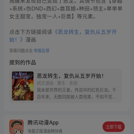
角醒来发现自己变成了恶龙，其情节包含【穿越
+系统+伪DND+西幻+兽耳娘+种田+领主+单单单
女主甜宠，独宠一人+巨兽】等元素。
点击下方链接阅读
《恶龙转生，复仇从五岁开
始！》
漫画
答案问题点击
举报反馈
提到的作品
恶龙转生，复仇从五岁开始！
阅文漫画 · 重生 · 系统
我本是世界的王者，传说中的红色巨龙。千
百年来，无数同族被人类残害，不知不觉
间，复仇，成了我存在于世上的唯一使命！
然而，我失败了，就在和人类的决战之日，
含恨而终…… 若有来生，我势必要为同族复
腾讯动漫App
仇。 若有来生，我要让肮脏的人类付出血的
立即下载
代价！ 若有来生…… 嗯？来生，我却转生成
海量正版漫画畅快看