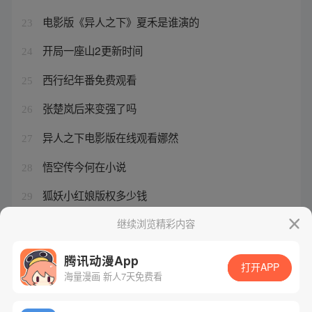
电影版《异人之下》夏禾是谁演的
23
开局一座山2更新时间
24
西行纪年番免费观看
25
张楚岚后来变强了吗
26
异人之下电影版在线观看娜然
27
悟空传今何在小说
28
狐妖小红娘版权多少钱
29
一人之下是电影吗
继续浏览精彩内容
30
腾讯动漫App
打开APP
海量漫画 新人7天免费看
腾讯漫画
起点读书
QQ阅读