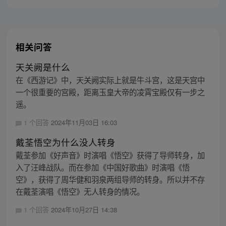
了四肢无力的人类婴孩？！！
相关问答
天关阙是什么
在《西游记》中，天关阙实际上就是牛斗宫，这是天宫中
一个很重要的宫殿，距离玉皇大帝的凌霄宝殿仅有一步之
遥。
1 个回答
2024年11月03日 16:03
戴荃悟空为什么没人转身
戴荃参加《好声音》时演唱《悟空》获得了导师转身，加
入了汪峰战队。而在参加《中国好歌曲》时演唱《悟
空》，获得了周华健和羽泉两组导师的转身。所以并不存
在戴荃演唱《悟空》无人转身的情况。
1 个回答
2024年10月27日 14:38