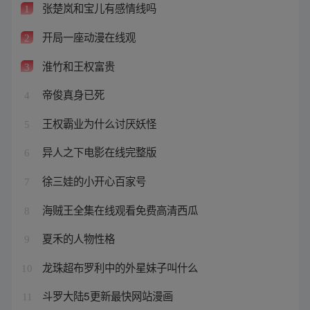
张楚岚和宝儿有感情线吗
1
开局一座动漫在线观
2
淮竹和王权富贵
3
帝俊真身已死
4
王权霸业为什么讨厌妖怪
5
异人之下电影在线完整版
6
徐三娃的小开心百家号
7
海贼王全集在线观看免费高清西瓜
8
夏禾的人物性格
9
龙珠超布罗利中的外星妹子叫什么
10
斗罗大陆5更新最快网站漫画
11