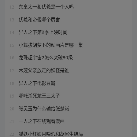
东皇太一和伏羲是一个人吗
12
伏羲和帝俊哪个厉害
13
异人之下第2季上映时间
14
小舞拔胡萝卜的动画片是哪一集
15
龙珠超宇宙2怎么突破80级
16
木蔑父亲放走的妖怪是谁
17
异人之下电影豆瓣
18
哪吒杀死龙王三太子
19
张灵玉为什么输给张楚岚
20
一人之下在线观看漫画
21
狐妖小红娘月啼暇和胡尾生结局
22