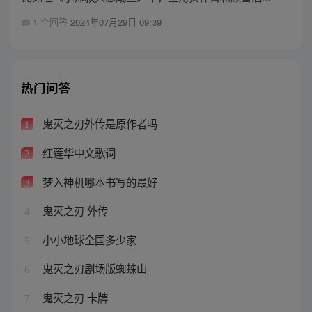
1 个回答
2024年07月29日 09:39
热门问答
鬼灭之刃外传是原作者吗
1
红莲华中文歌词
2
梦入神机哪本书写的最好
3
鬼灭之刃 外传
4
小小地球全国多少家
5
鬼灭之刃剧场版蜘蛛山
6
鬼灭之刃 卡牌
7