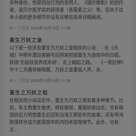
多种身份，他是钨丝灯泡的发明人、《福尔摩斯》的创作
者、诺贝尔医学奖的获得者（青霉素之父）等，但关于这
本小说的更多细节并没有足够信息来详细阐述。
1 个回答
2024年10月15日 17:28
重生万妖之皇
以下是一些涉及重生为万妖之皇相关的小说： - 在《天
域》中穆年遭迫害删号后阴差阳错重生为游戏中的白狐，
获得“无敌妖皇养成系统”，走上崛起之路。 - 《一夜封神》
中十二天魔将被唤醒，万妖之皇重临人界，永...
1 个回答
2024年10月14日 11:38
重生之万妖之祖
在相关的小说设定中，重生为万妖之祖有着多种情节。比
如，有主角重生做虎，修妖做祖，重振妖族凶名；也有祸
国妖后方明悠重生后回到当海王那些年的故事；还有帝鸿
陨落转世成为紫霄宫中的鸿钧老祖等情节。此外，也有
主...