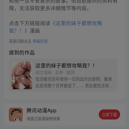
和他一世平安喜乐的故事。但目前提供的资料有
限，无法获取更多详细情节等内容。
点击下方链接阅读
《这里的妹子都想攻略
我？！》
漫画
答案问题点击
举报反馈
提到的作品
这里的妹子都想攻略我？！
阅文漫画 · 女神 · 脑洞
张浩看完百年难得一见的血月后昏倒，醒来
后发现整个世界都变了…… 男女属性还有观
念完全颠倒，女嫁男变成男嫁女，女方还要
付礼金。女人赚钱养家，男人在家当家庭主
夫已经变得十分正常，没车没房的女人会被
腾讯动漫App
人看不起，甚至找不到男人。 女追男很正
立即下载
常，男追女叫倒追…… “在这个妹子都倒追
海量正版漫画畅快看
我的世界，我也要当个真汉子！”