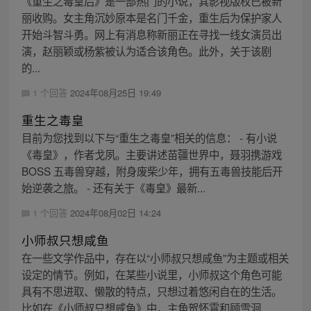
《重生之毒皇后》是一部热门的小说，其影视版权已被新
丽收购。女主角沉妙原本是名门千金，重生后为保护家人
开始斗智斗勇。网上有消息称新丽正在寻找一线女演员出
演，赵丽颖或杨紫被认为适合该角色。此外，关于该剧
的...
1 个回答
2024年08月25日 19:49
重生之毒皇
目前为您找到以下与“重生之毒皇”相关的信息： - 有小说
《毒皇》，作者戈夙。主要讲述苗疆世界中，聂羽携游戏
BOSS 五毒兽穿越，附身废柴少年，拥有五毒兽技能后开
始逆袭之旅。 - 还有关于《毒皇》最新...
1 个回答
2024年08月02日 14:24
小师叔只想咸鱼
在一些文学作品中，存在以“小师叔只想咸鱼”为主题或相关
设定的情节。例如，在某些小说里，小师叔这个角色可能
具有不思进取、懒散的特点，只想过着悠闲自在的生活。
比如在《小师叔只想咸鱼》中，主角贺怀霄和顾雪洄...