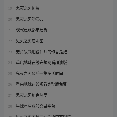
鬼灭之刃仿妆
19
鬼灭之刃动漫cv
20
现代建筑都市建筑
21
鬼灭之刃启明星
22
史诗级领地设计师的作者是谁
23
重启地球在线完整观看超清版
24
鬼灭之刃最后一集多长时间
25
重启地球在线观看完整版免费
26
鬼灭之刃角色热度
27
星球重启账号交易平台
28
鬼灭之刃主题曲红莲华中文翻唱
29