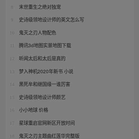
末世重生之绝对独宠
8
史诗级领地设计师的英文怎么写
9
鬼灭之刃人物配色
10
腾讯3d地图实景地图下载
11
听闻太后和太后是真的
12
梦入神机2020年新书 小说
13
黑死牟和继国缘一谁厉害
14
史诗级领地设计师颜艺
15
小小地球 价格
16
星球重启官网新区开放时间
17
鬼灭之刃主题曲红莲华完整版
18