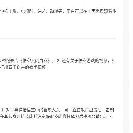
包括电影、电视剧、综艺、动漫等，用户可以在上面免费观看多
大型纪录片《悟空大闹白宫》。 2. 还有关于悟空游戏的视频，如
打出四千伤害的教学视频。
1. 对于黑神话悟空中的幽魂大头，可一直普攻打出最后一击制
在其起身时接技能并注意躲避技能恢复体力后找机会输出。 2.