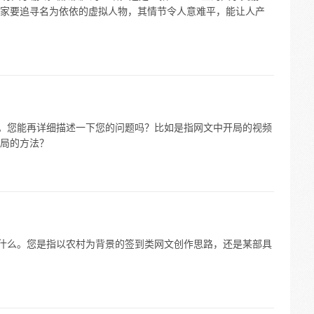
家要追寻名为依依的虚拟人物，其情节令人意难平，能让人产
么。您能再详细描述一下您的问题吗？比如是指网文中开局的视频
局的方法？
是什么。您是指以农村为背景的签到类网文创作思路，还是某部具