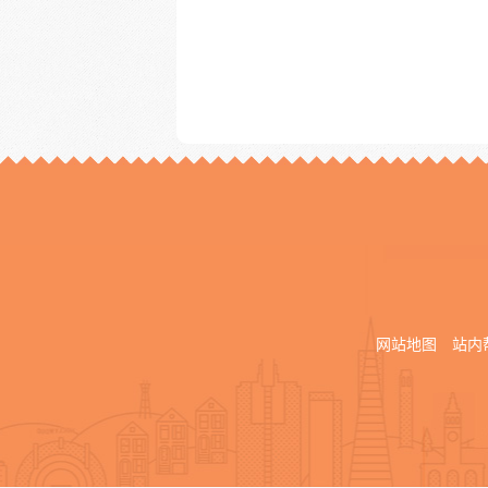
网站地图
站内