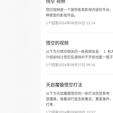
悟空 视频
悟空视频是一个提供各类影视内容的平台，
种类型的影视作品。
1个回答
2024年08月25日 13:14
悟空的视频
以下为与悟空相关的一些视频信息： 1. 有
介绍如何让悟空在游戏中不开挂也能一棍子
1个回答
2024年08月27日 09:16
天启魔猿悟空打法
以下为天启魔猿悟空的一些打法供您参考： 
造僵值，接着进行连击和重击，重复操作，
打黑...
1个回答
2024年09月09日 15:57