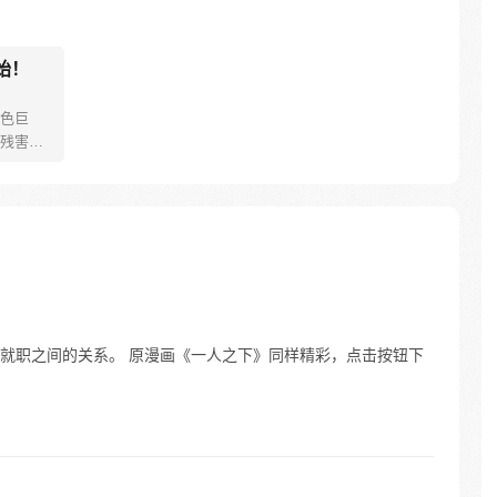
始！
色巨
残害，
于世上
，就在和
 若有来
有来生，
！ 若有
成了四肢
就职之间的关系。 原漫画《一人之下》同样精彩，点击按钮下