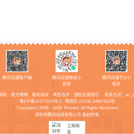
腾讯动漫客户端
腾讯动漫微信小
腾讯动漫手Q小
程序
程序
帮助
官方微博
服务协议
商务合作
侵权反馈指引
联系方式：
ac_
粤ICP备16117015号-1
粤网文 (2019) 2460-563号
Copyright
1998 - 2026 Tencent. All Rights Reserved
©
深圳市腾讯动漫有限公司 版权所有
工商网
监