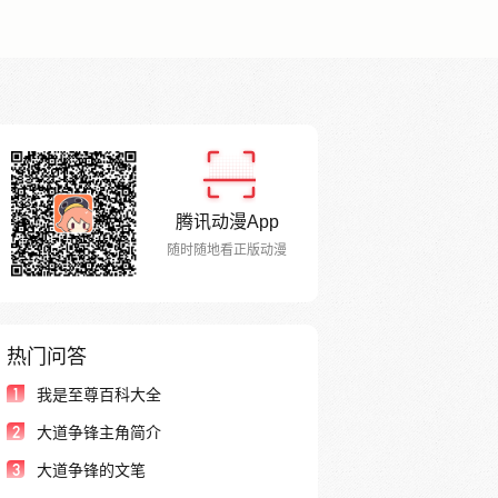
腾讯动漫App
随时随地看正版动漫
热门问答
1
我是至尊百科大全
2
大道争锋主角简介
3
大道争锋的文笔