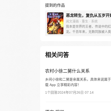
提到的作品
恶龙转生，复仇从五岁开
阅文漫画 · 重生 · 系统
我本是世界的王者，传说中的红
龙。千百年来，无数同族被人类
不知不觉间，复仇，成了我存在
的唯一使命！ 然而，我失败了
人类的决战之日，含恨而终……
生，我势必要为同族复仇。 若
相关问答
我要让肮脏的人类付出血的代价
来生…… 嗯？来生，我却转生
无力的人类婴孩？！！
农村小徐二舅什么关系
乡间小徐和二舅是亲属关系，具体来说属于
载 App 立享精彩内容！
1个回答
2024年07月26日 07:14