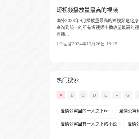
短视频播放量最高的视频
国外2024年9月播放量最高的短视频是化
查询到统一的所有短视频中播放量最高的视
有播...
1个回答
2024年10月26日 18:26
热门搜索
A
B
C
D
E
F
G
爱情公寓里的一人之下txt
爱情公寓
爱情公寓里有一人之下的小说
爱情