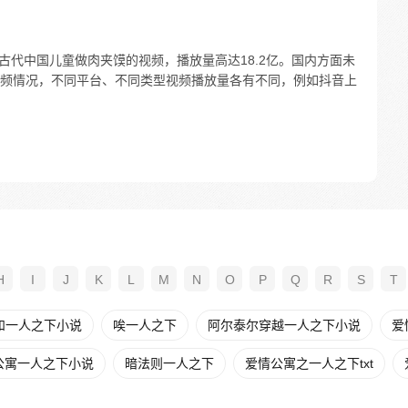
身古代中国儿童做肉夹馍的视频，播放量高达18.2亿。国内方面未
频情况，不同平台、不同类型视频播放量各有不同，例如抖音上
H
I
J
K
L
M
N
O
P
Q
R
S
T
和一人之下小说
唉一人之下
阿尔泰尔穿越一人之下小说
爱
公寓一人之下小说
暗法则一人之下
爱情公寓之一人之下txt