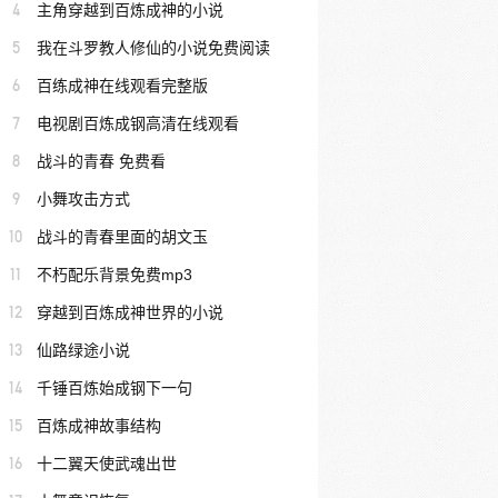
4
主角穿越到百炼成神的小说
5
我在斗罗教人修仙的小说免费阅读
6
百练成神在线观看完整版
7
电视剧百炼成钢高清在线观看
8
战斗的青春 免费看
9
小舞攻击方式
10
战斗的青春里面的胡文玉
11
不朽配乐背景免费mp3
12
穿越到百炼成神世界的小说
13
仙路绿途小说
14
千锤百炼始成钢下一句
15
百炼成神故事结构
16
十二翼天使武魂出世