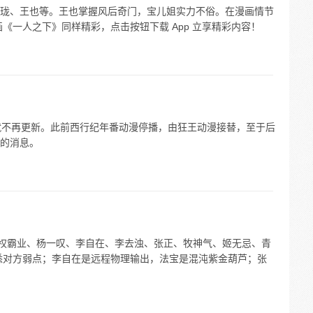
珑、王也等。王也掌握风后奇门，宝儿姐实力不俗。在漫画情节
《一人之下》同样精彩，点击按钮下载 App 立享精彩内容！
后就不再更新。此前西行纪年番动漫停播，由狂王动漫接替，至于后
的消息。
王权霸业、杨一叹、李自在、李去浊、张正、牧神气、姬无忌、青
悉对方弱点；李自在是远程物理输出，法宝是混沌紫金葫芦；张