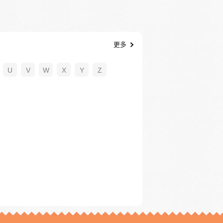
更多
U
V
W
X
Y
Z