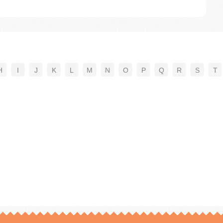
H
I
J
K
L
M
N
O
P
Q
R
S
T