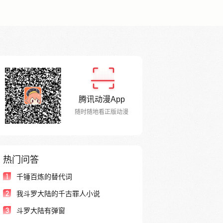
腾讯动漫App
随时随地看正版动漫
热门问答
1
千锤百炼的替代词
2
我斗罗大陆的千古罪人小说
3
斗罗大陆有弹窗