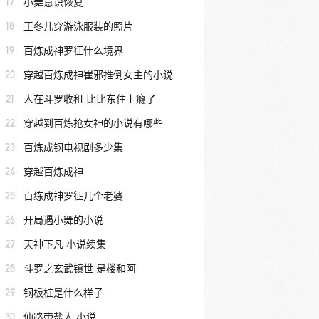
17
小舞意识恢复
18
王冬儿穿游泳服装的照片
19
百炼成神罗征什么境界
20
穿越百炼成神崔邪推倒女主的小说
21
人在斗罗收租 比比东住上瘾了
22
穿越到百炼抢女神的小说有哪些
23
百炼成钢电视剧多少集
24
穿越百炼成神
25
百练成神罗征几个老婆
26
开局遇小舞的小说
27
天神下凡 小说续集
28
斗罗之玄武镇世 是楼和阿
29
钢板桩是什么样子
30
仙路带盐人 小说