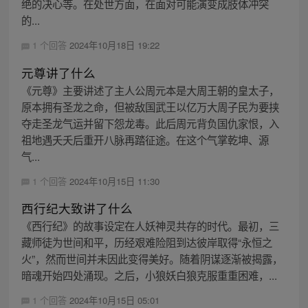
绝的决心等。在处世方面，在面对可能演变成肢体冲突
的...
1 个回答
2024年10月18日 19:22
元尊讲了什么
《元尊》主要讲述了主人公周元本是大周王朝的皇太子，
原本拥有圣龙之命，但被敌国武王以亿万大周子民为要挟
夺走圣龙气运并留下怨龙毒。此后周元背负国仇家恨，入
祖地遇夭夭后重开八脉再踏征途。在这个气掌乾坤、源
气...
1 个回答
2024年10月15日 11:30
西行纪大致讲了什么
《西行纪》的故事设定在人妖神灵共存的时代。最初，三
藏师徒为世间和平，历经艰难险阻到达彼岸取得“永恒之
火”，然而世间并未因此变得美好。随着阴谋逐渐被揭露，
暗魂开始四处涌现。之后，小狼妖白狼克服重重困难，...
1 个回答
2024年10月15日 05:01