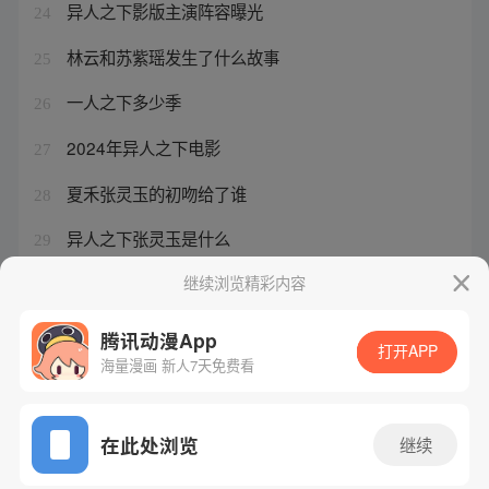
异人之下影版主演阵容曝光
24
林云和苏紫瑶发生了什么故事
25
一人之下多少季
26
2024年异人之下电影
27
夏禾张灵玉的初吻给了谁
28
异人之下张灵玉是什么
29
狐妖小红娘手游小月初几出
继续浏览精彩内容
30
腾讯动漫App
打开APP
海量漫画 新人7天免费看
腾讯漫画
起点读书
QQ阅读
网站备案/许可证号：粤B2-20090059-5
在此处浏览
继续
Copyright©1998 - 2026 Tencent. All Rights Reserved