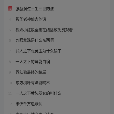
张赫演过三生三世的谁
3
戴荃老神仙吉他谱
4
狐妖小红娘全集在线播放免费观看
5
九眼龙珠是什么东西啊
6
异人之下张灵玉为什么输了
7
一人之下的异能自编
8
苏幼微最终的结局
9
东方树叶有沬能喝不
10
一人之下黄头发女的叫什么
11
求佛千万遍歌词
12