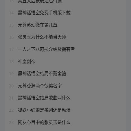
秦宣太后被废之后待遇
13
黑神话悟空免费手机版下载
14
元尊苏幼微在第几章
15
张灵玉为什么不能当天师
16
一人之下八奇技介绍及拥有者
17
神皇剑帝
18
黑神话悟空结局不戴金箍
19
元尊苍渊两个徒弟名字
20
黑神话悟空结局歌曲叫什么
21
狐妖小红娘是番剧还是动漫
22
网友心目中的张灵玉是什么
23