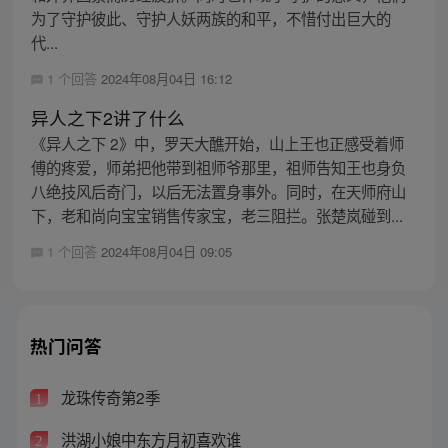
为了守护彼此、守护人妖两族的和平，不惜付出巨大的
代...
1 个回答
2024年08月04日 16:12
异人之下2讲了什么
《异人之下 2》中，罗天大醮开始，山上王也正感受着师
傅的疼爱，师弟把他带到祖师爷那里，祖师告知王也身负
八绝技风后奇门，以后无法置身事外。同时，在天师府山
下，老和尚向宝宝销售传家宝，老三阻拦。张楚岚碰到...
1 个回答
2024年08月04日 09:05
热门问答
龙珠传奇第2季
1
洪湖小娘中东方月初喜欢谁
2