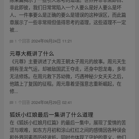
非此即彼，我们日常常陷入一个人要么是好人要么是坏
人、一件事要么是正确的要么是错误的这种误区，而此篇
章展示了一些非常规但值得思考的道理，这些道理不一定
被...
1 个回答
2024年09月24日 11:21
元尊大概讲了什么
《元尊》主要讲述了大周王朝太子周元的故事。周元天生
拥有圣龙气运，却被敌国武王夺走，还身中怨龙毒，多年
无法修炼。在周元救下苏幼微，巧遇神秘少女夭夭之后，
他踏上了复国的征程。周元靠着坚强意志重新崛起，在
修...
1 个回答
2024年08月29日 02:41
狐妖小红娘最后一集讲了什么道理
在《狐妖小红娘月红篇》的最后一集中，展现了爱情的苦
涩与艰难，如东方月初和涂山红红之间的感情因各种误会
和外界因素而历经波折。同时也体现了守护的意义，他们