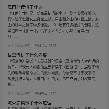
江南外传讲了什么
《江南外传》是一部布局精巧的小说，整本书都在解谜。
其讲述了包括女主身世之谜、男主和女主的纠葛之谜、女
主的妹妹之谜等众多谜题，书中还有诸多配角的谜题，这
些谜题一环扣一环，情节引人入胜。小说主角是楼西
月，...
1 个回答
2024年10月10日 12:32
悟空传讲了什么内容
《悟空传》讲述了悲剧英雄孙悟空以及唐僧等人对命运的
抗争。以现代人的视角重新解读了《西游记》，展现了他
们的理想与宿命之间的激烈碰撞。孙悟空不甘于被掌控，
想要打破束缚，追求自由和自我。书中充满了对权威的
挑...
1 个回答
2024年10月09日 09:26
陈朵篇揭示了什么道理
陈朵篇揭示了一些引人思考的道理。世界并非非黑即白、