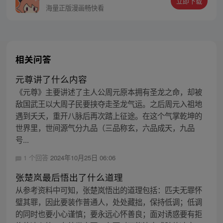
立即下载
海量正版漫画畅快看
相关问答
元尊讲了什么内容
《元尊》主要讲述了主人公周元原本拥有圣龙之命，却被
敌国武王以大周子民要挟夺走圣龙气运。之后周元入祖地
遇到夭夭，重开八脉后再次踏上征途。在这个气掌乾坤的
世界里，世间源气分九品（三品称玄，六品成天，九品
号...
1 个回答
2024年10月25日 06:06
张楚岚最后悟出了什么道理
从参考资料中可知，张楚岚悟出的道理包括：匹夫无罪怀
璧其罪，因此要装作普通人，处处藏拙，保持低调；低调
的同时也要小心谨慎；要永远心怀善良；面对诱惑要有拒