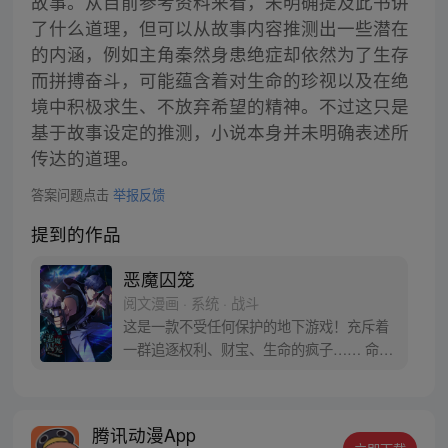
故事。从目前参考资料来看，未明确提及此书讲
了什么道理，但可以从故事内容推测出一些潜在
的内涵，例如主角秦然身患绝症却依然为了生存
而拼搏奋斗，可能蕴含着对生命的珍视以及在绝
境中积极求生、不放弃希望的精神。不过这只是
基于故事设定的推测，小说本身并未明确表述所
传达的道理。
答案问题点击
举报反馈
提到的作品
恶魔囚笼
阅文漫画 · 系统 · 战斗
这是一款不受任何保护的地下游戏！充斥着
一群追逐权利、财宝、生命的疯子…… 命不
久矣的主角秦然，选择毅然进入其中——为
了活下去的机会！
腾讯动漫App