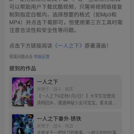
可以帮助用户下载优酷视频，只需将视频链接复
制到指定白框内，选择想要的格式（如Mp3和
MP4）并点击下载即可，但使用第三方工具时需
注意合法性和安全性等问题。
点击下方链接阅读
《一人之下》
原著漫画！
答案问题点击
举报反馈
提到的作品
一人之下
米橙子 · 战斗 · 搞笑
【一人之下6定档1月2日！】大学生张楚岚
清明回乡，遭遇神秘少女冯宝宝。素未谋面
的冯宝宝却对张楚岚异常熟悉，并将其带去
自己打工的快递公司。为了帮冯宝宝寻找她
一人之下番外·锈铁
的身世，也为了查清自己与爷爷身上的秘
米橙子 · 战斗 · 热血
密，张楚岚的生活被彻底颠覆，与冯宝宝一
这是关于一把妖刀的故事，一段尘封的往事