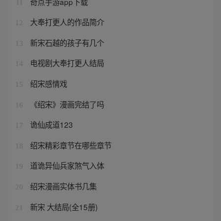
奇点手游app下载
11
大奉打更人的作品简介
12
新宋石越的孩子有几个
13
电视剧大奉打更人结局
14
绍宋感情戏
15
《绍宋》漫画完结了吗
16
诡仙成道123
17
绍宋精彩章节在哪些章节
18
道诡异仙兵家煞气入体
19
绍宋漫画实体书几集
20
新宋 大结局(全15册)
21