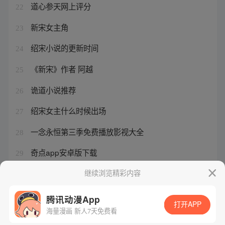
道心参天网上评分
22
新宋女主角
23
绍宋小说的更新时间
24
《新宋》作者 阿越
25
诡道小说推荐
26
绍宋女主什么时候出场
27
一念永恒第三季免费播放影视大全
28
奇点app安卓版下载
29
绍宋小说和漫画的区别
继续浏览精彩内容
30
腾讯动漫App
打开APP
海量漫画 新人7天免费看