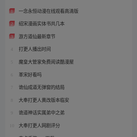
一念永恒动漫在线观看高清版
1
绍宋漫画实体书共几本
2
游方道仙最新章节
3
打更人播出时间
4
魔皇大管家免费阅读酷漫屋
5
革宋好看吗
6
诡仙成道无弹窗的结局
7
大奉打更人黄改版本临安
8
诡道神话实属弟中之弟
9
大奉打更人网剧评分
10