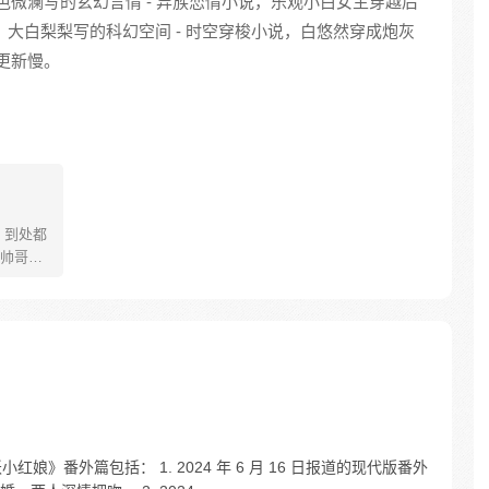
色微澜写的玄幻言情 - 异族恋情小说，乐观小白女主穿越后
，大白梨梨写的科幻空间 - 时空穿梭小说，白悠然穿成炮灰
更新慢。
 到处都
帅哥！
哥都还
没有好结
存教科
好好学
宠来袭！
妖小红娘》番外篇包括： 1. 2024 年 6 月 16 日报道的现代版番外