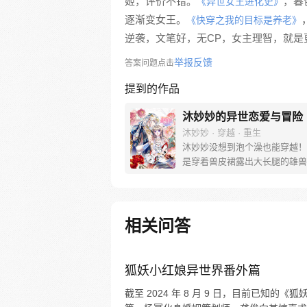
姬，评价不错。
，暮
《异世女王进化史》
逐渐变女王。
《快穿之我的目标是养老》
逆袭，文笔好，无CP，女主理智，就是
举报反馈
答案问题点击
提到的作品
沐妙妙的异世恋爱与冒险
沐妙妙 · 穿越 · 重生
沐妙妙没想到泡个澡也能穿越！
是穿着兽皮裙露出大长腿的雄兽
穿着兽皮裙露出大长腿的雄兽帅
想娶她回家！ 跨种族的恋爱是
果的，还好脑袋里有一个异世生
书的系统让她学习兽世知识！ 
相关问答
习，天天向上！ 穿越兽世，甜
【每周五六日更新】
狐妖小红娘异世界番外篇
截至 2024 年 8 月 9 日，目前已知的《狐