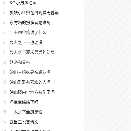
4
3个小男孩动画
5
狐妖小红娘在线观看无暮篇
6
东方炻的扮演者是谁啊
7
二十四谷篇讲了什么
8
异人之下王也动漫
9
异人之下夏禾最后的结局
10
妖帝和青帝
11
涂山三姐妹是亲姐妹吗
12
涂山雅雅有喜欢的人吗
13
涂山璟内个地方被伤了吗
14
冯宝宝结婚了吗
15
一人之下金凤是谁
16
武当王也言情文