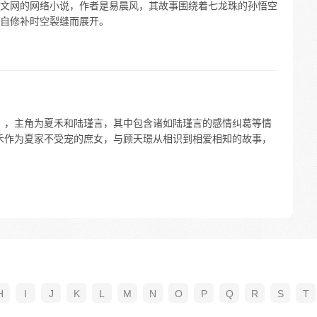
文网的网络小说，作者是易晨风，其故事围绕着七龙珠的孙悟空
自修补时空裂缝而展开。
言》，主角为夏禾和陆瑾言，其中包含诸如陆瑾言的感情纠葛等情
夏禾作为夏家不受宠的庶女，与顾天璟从相识到相爱相知的故事，
H
I
J
K
L
M
N
O
P
Q
R
S
T