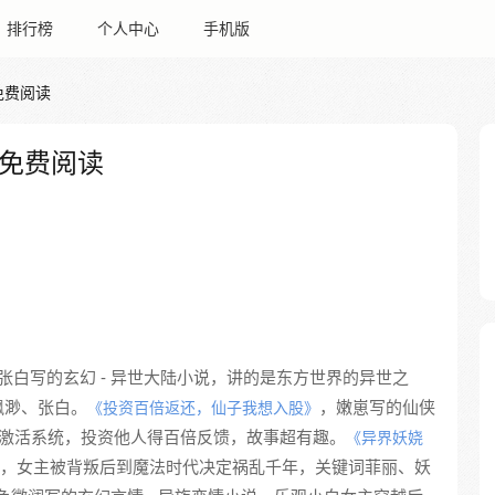
排行榜
个人中心
手机版
免费阅读
免费阅读
张白写的玄幻 - 异世大陆小说，讲的是东方世界的异世之
飘渺、张白。
，嫩崽写的仙侠
《投资百倍返还，仙子我想入股》
界激活系统，投资他人得百倍反馈，故事超有趣。
《异界妖娆
小说，女主被背叛后到魔法时代决定祸乱千年，关键词菲丽、妖