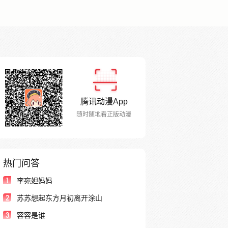
腾讯动漫App
随时随地看正版动漫
热门问答
1
李宛妲妈妈
2
苏苏想起东方月初离开涂山
3
容容是谁