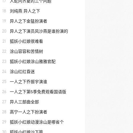
17
人蛇问齐夏的三个问题
18
刘纯燕 异人之下
19
异人之下金猛扮演者
20
异人之下演员风沙燕是谁扮演的
21
狐妖小红娘很难看
22
涂山容容和苦情树
23
狐妖小红娘涂山雅雅官配
24
涂山红红昏迷
25
一人之下乔振宇演谁
26
一人之下第5季免费观看国语版
27
异人三部曲全部
28
高宁一人之下扮演者
29
狐妖小红娘动漫涂山是哪省个
30
狐妖小红娘沙下篇