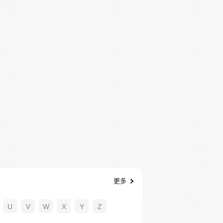
更多
U
V
W
X
Y
Z