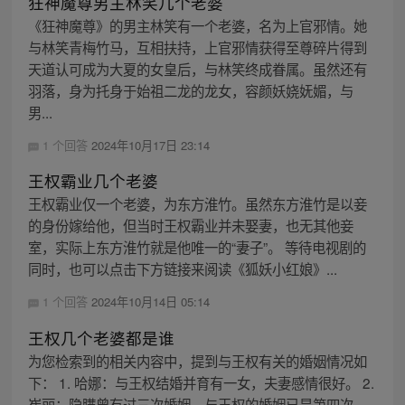
狂神魔尊男主林笑几个老婆
《狂神魔尊》的男主林笑有一个老婆，名为上官邪情。她
与林笑青梅竹马，互相扶持，上官邪情获得至尊碎片得到
天道认可成为大夏的女皇后，与林笑终成眷属。虽然还有
羽落，身为托身于始祖二龙的龙女，容颜妖娆妩媚，与
男...
1 个回答
2024年10月17日 23:14
王权霸业几个老婆
王权霸业仅一个老婆，为东方淮竹。虽然东方淮竹是以妾
的身份嫁给他，但当时王权霸业并未娶妻，也无其他妾
室，实际上东方淮竹就是他唯一的“妻子”。 等待电视剧的
同时，也可以点击下方链接来阅读《狐妖小红娘》...
1 个回答
2024年10月14日 05:14
王权几个老婆都是谁
为您检索到的相关内容中，提到与王权有关的婚姻情况如
下： 1. 哈娜：与王权结婚并育有一女，夫妻感情很好。 2.
崔丽：隐瞒曾有过三次婚姻，与王权的婚姻已是第四次。