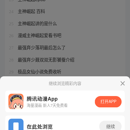
主神崛起 百科
24
主神崛起讲的是什么
25
漫威主神崛起爱看书吧
26
最强弃少落玥最后怎么了
27
最强弃少聂双双无影饕蚕介绍
28
极品女仙小说免费收听
29
主神崛起女主角推到章节
继续浏览精彩内容
30
腾讯动漫App
打开APP
海量漫画 新人7天免费看
腾讯漫画
起点读书
QQ阅读
网站备案/许可证号：粤B2-20090059-5
在此处浏览
继续