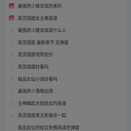
最强弃少聂双双的来历
2
恶灵国度女主角是谁
3
最强弃少聂双双是什么人
4
恶灵国度 最新章节 无弹窗
5
恶灵国度境界划分
6
恶灵国度好看吗
7
极品女仙小说好看吗
8
最强弃少落暄出场
9
主神崛起大结局女的是谁
10
恶灵国度男主和谁在一起
11
极品女仙完结文免费阅读无弹窗
12