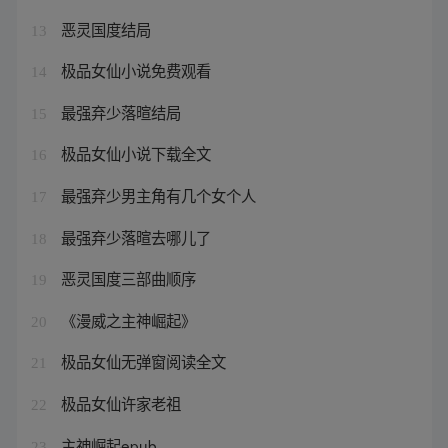
恶灵国度结局
13
极品女仙小说免费观看
14
最强弃少落暄结局
15
极品女仙小说下载全文
16
最强弃少男主角有几个女个人
17
最强弃少落暄去哪儿了
18
恶灵国度三部曲顺序
19
《漫威之主神崛起》
20
极品女仙无弹窗阅读全文
21
极品女仙许家老祖
22
主神崛起epub
23