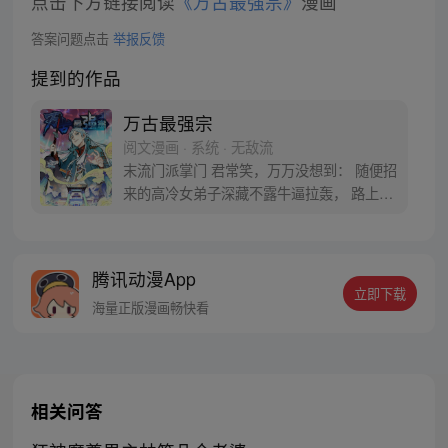
点击下方链接阅读
《万古最强宗》
漫画
答案问题点击
举报反馈
提到的作品
万古最强宗
阅文漫画 · 系统 · 无敌流
末流门派掌门 君常笑，万万没想到： 随便招
来的高冷女弟子深藏不露牛逼拉轰， 路上闭
眼救救的男弟子竟是第一天才， 踢个球把重
生后的武帝踢到怀疑人生 看着废物的小弟是
个陨落的天才 这个宗门，全是妖孽啊…… 上
腾讯动漫App
苍要我末流门派逆天，挡不住啊
立即下载
海量正版漫画畅快看
相关问答