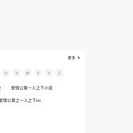
更多
U
V
W
X
Y
Z
说
爱情公寓一人之下小说
爱情公寓之一人之下txt