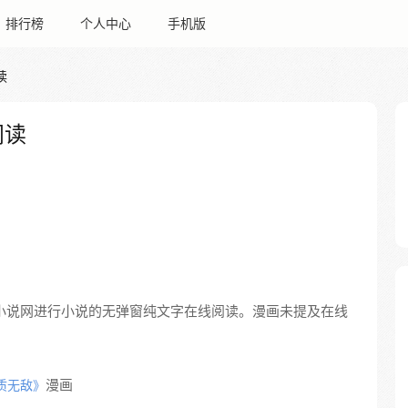
排行榜
个人中心
手机版
读
阅读
情小说网进行小说的无弹窗纯文字在线阅读。漫画未提及在线
漫画
质无敌》