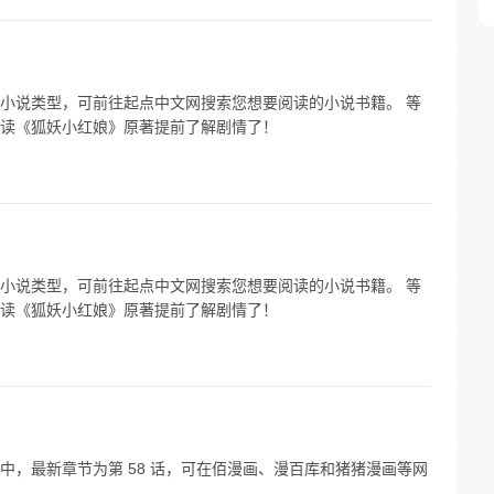
小说类型，可前往起点中文网搜索您想要阅读的小说书籍。 等
读《狐妖小红娘》原著提前了解剧情了！
小说类型，可前往起点中文网搜索您想要阅读的小说书籍。 等
读《狐妖小红娘》原著提前了解剧情了！
中，最新章节为第 58 话，可在佰漫画、漫百库和猪猪漫画等网