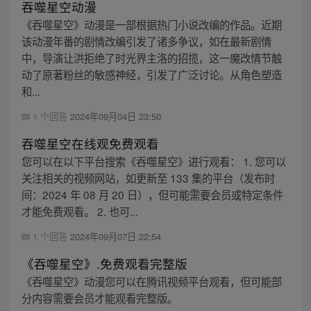
吞噬星空动漫
《吞噬星空》动漫是一部根据热门小说改编的作品。近期
该动漫年番的剧情改编引发了诸多争议，如在最新剧情
中，导演让洪拒绝了时光界主洛的招揽，这一魔改情节触
动了原著粉丝的敏感神经，引发了广泛讨论。从角色塑造
和...
1 个回答
2024年09月04日 23:50
吞噬星空在线观免费观看
您可以在以下平台搜索《吞噬星空》进行观看： 1. 您可以
关注相关的视频网站，如更新至 133 集的平台（发布时
间：2024 年 08 月 20 日），但可能需要会员或特定条件
才能免费观看。 2. 也可...
1 个回答
2024年09月07日 22:54
《吞噬星空》.免费观看完整版
《吞噬星空》动漫您可以在腾讯视频平台观看，但可能部
分内容需要会员才能观看完整版。