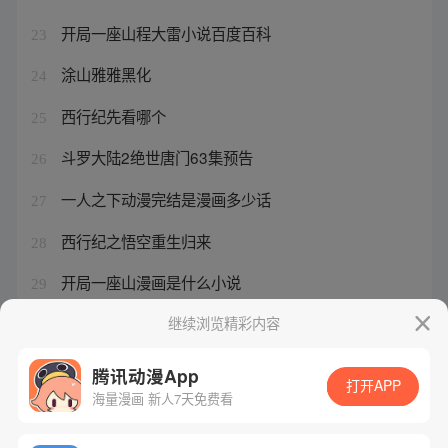
开局一座山程大雷小说百度百科
23
涂山雅雅黑化
24
西行纪先看哪个
25
斗罗大陆2绝世唐门63集预告
26
一人之下动漫完结是漫画多少话
27
西行纪之悟空重生归来
28
开局一座山漫画是什么小说
29
狐妖小红娘192集完整免费看
继续浏览精彩内容
30
腾讯动漫App
打开APP
海量漫画 新人7天免费看
腾讯漫画
起点读书
QQ阅读