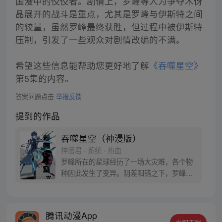
国漫中的佼佼者。剧情上，罗峰等人为争夺木伢
晶展开的战斗是重点，尤其是罗峰与伊斯特之间
的较量，虽然罗峰最终获胜，但过程中被伊斯特
压制，引发了一些观众对剧情改编的不满。
希望这些信息能帮助您更好地了解
《吞噬星空》
第5集的内容。
答案问题点击
举报反馈
提到的作品
吞噬星空（神漫版）
神漫君 · 系统 · 热血
罗峰所在的星球经历了一场大灾难，各个物
种因此发生了变异。阴差阳错之下，罗峰得
到了陨墨星主人的传承，成为了世界三大强
者之一。然而，在某次与星空吞噬巨兽的大
战中，罗峰不慎失去了肉身。于是，他趁机
腾讯动漫App
取而代之，成为了新的星空吞噬巨兽，同时