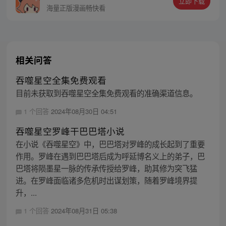
立即下载
还形成了人类分身。最终，罗峰迈出了他所
海量正版漫画畅快看
在的星球，走向了宇宙
相关问答
吞噬星空全集免费观看
目前未获取到吞噬星空全集免费观看的准确渠道信息。
1 个回答
2024年08月30日 04:51
吞噬星空罗峰干巴巴塔小说
在小说《吞噬星空》中，巴巴塔对罗峰的成长起到了重要
作用。罗峰在遇到巴巴塔后成为呼延博名义上的弟子，巴
巴塔将陨墨星一脉的传承传授给罗峰，助其修为突飞猛
进。在罗峰面临诸多危机时出谋划策，随着罗峰境界提
升，...
1 个回答
2024年08月31日 05:38