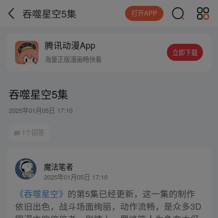
吞噬星空5集
打开APP
腾讯动漫App
立即下载
海量正版漫画畅快看
吞噬星空5集
2025年01月05日 17:10
1个回答
魔法笔者
2025年01月05日 17:10
《吞噬星空》
的第5集已经更新，这一集的制作
依旧出色，战斗场面绚丽，动作流畅，是众多3D