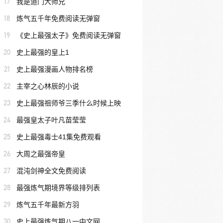
17
我是道门大师兄
18
炼气五千年免费阅读无弹窗
19
《史上最强太子》免费阅读无弹窗
20
史上最强的皇上1
21
史上最强漫画人物排名榜
22
主宰之心林辰的小说
23
史上最强祖师爷三季什么时候上映
24
最强皇太子叶凡苗莹莹
25
史上最强毒士41集免费观看
26
大周之最强帝皇
27
混沌剑神全文免费阅读
28
最强炼气期境界等级排列表
29
炼气五千年最新方羽
30
史上最强炼气期八一中文网