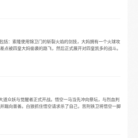
情节包括：索隆使用锦卫门的斩裂火焰的剑技，大妈拥有一个火球攻
差点被四皇大妈偷袭的路飞，然后正式展开对四皇凯多的战斗。
妖怪大道众妖与觉醒者正式开战。悟空一马当先冲向祭坛，与烈血判
并踹向普善。白狼抓住悟空请求杀了自己，苦刑铁卫将悟空一脚