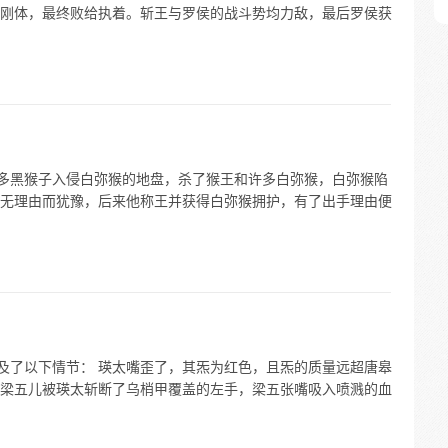
刚体，最终败给执着。斩王与罗侯的战斗势均力敌，最后罗侯获
领众多黑猴子入侵白弥猴的地盘，杀了猴王和许多白弥猴，白弥猴陷
无理由而犹豫，后来他称王并获得白弥猴拥护，有了出手理由便
涉及了以下情节： 瑛太嘴歪了，其炁为红色，且炁的质量远超唐皋
梁五儿被瑛太斩断了乌梢甲覆盖的左手，梁五张嘴吸入喷溅的血