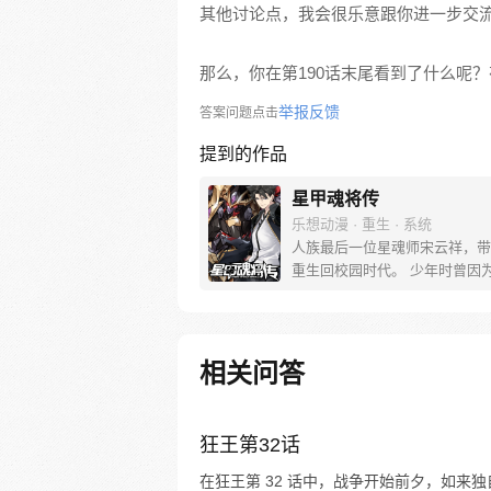
其他讨论点，我会很乐意跟你进一步交
那么，你在第190话末尾看到了什么呢
举报反馈
答案问题点击
提到的作品
星甲魂将传
乐想动漫 · 重生 · 系统
人族最后一位星魂师宋云祥，带
重生回校园时代。 少年时曾因
缺遭人白眼，因为弱小只能眼睁
亲友战死在自己身前。 这一世
统重生归来，拥有六十年的战斗
知识技术，重返校园，从此一路
相关问答
机甲打怪兽… 曾经后悔的事，
的人，这一次将不留遗憾。
狂王第32话
在狂王第 32 话中，战争开始前夕，如