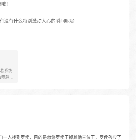
流哦！
？有没有什么特别激动人心的瞬间呢😊
着系统
为魂脉残
睁看着
，带着系
经验和
开挂造
曾经错过
来独自一人找到罗侯，目的是忽悠罗侯干掉其他三位王，罗侯答应了