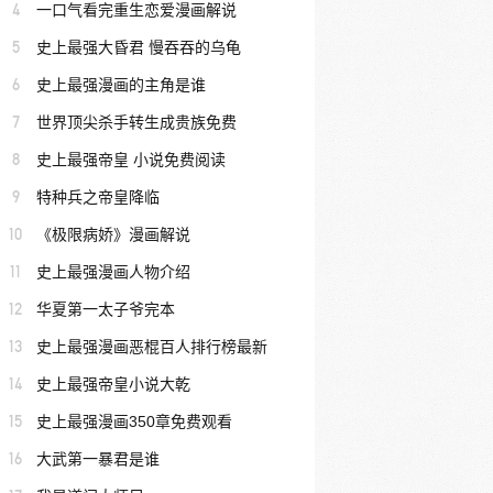
4
一口气看完重生恋爱漫画解说
5
史上最强大昏君 慢吞吞的乌龟
6
史上最强漫画的主角是谁
7
世界顶尖杀手转生成贵族免费
8
史上最强帝皇 小说免费阅读
9
特种兵之帝皇降临
10
《极限病娇》漫画解说
11
史上最强漫画人物介绍
12
华夏第一太子爷完本
13
史上最强漫画恶棍百人排行榜最新
14
史上最强帝皇小说大乾
15
史上最强漫画350章免费观看
16
大武第一暴君是谁