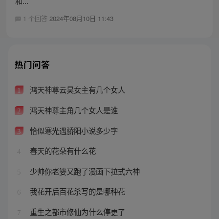
和...
1 个回答
2024年08月10日 11:43
热门问答
鸿天神尊云昊女主有几个女人
1
鸿天神尊主角几个女人是谁
2
恰似寒光遇骄阳小说多少字
3
春天的花朵有什么花
4
少帅你老婆又跑了漫画下拉式六神
5
我花开后百花杀写的是哪种花
6
重生之都市修仙为什么停更了
7