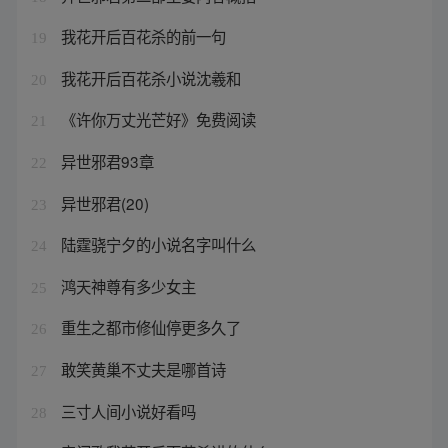
我花开后百花杀的前一句
19
我花开后百花杀小说沈羲和
20
《许你万丈光芒好》免费阅读
21
异世邪君93章
22
异世邪君(20)
23
陆霆骁宁夕的小说名字叫什么
24
鸿天神尊有多少女主
25
重生之都市修仙停更多久了
26
敢笑黄巢不丈夫是哪首诗
27
三寸人间小说好看吗
28