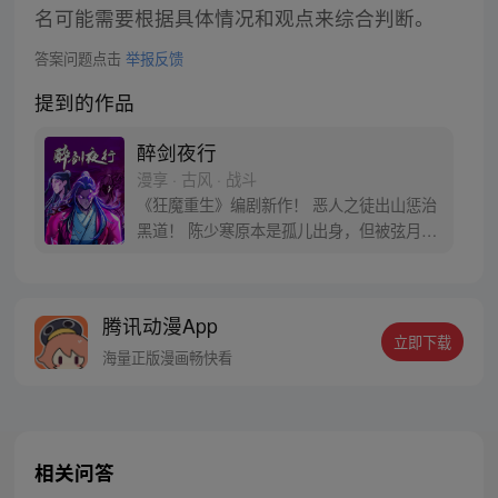
名可能需要根据具体情况和观点来综合判断。
答案问题点击
举报反馈
提到的作品
醉剑夜行
漫享 · 古风 · 战斗
《狂魔重生》编剧新作！ 恶人之徒出山惩治
黑道！ 陈少寒原本是孤儿出身，但被弦月剑
舞班收留，在弦月剑舞班度过了美好的童
年。可是有一天，四大恶人之一毒魔将陈少
寒绑架，并将其培养成了弟子。十年后，陈
腾讯动漫App
少寒回到故乡，试图寻找弦月剑舞班的痕
立即下载
迹，但剑舞班早已消失在了黑道手中!
海量正版漫画畅快看
相关问答