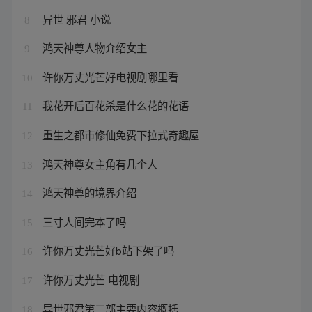
异世 邪君 小说
8
鸿天神尊人物介绍女主
9
许你万丈光芒好电视剧哪里看
10
我花开后百花杀是什么花的花语
11
重生之都市修仙免费下拉式奇趣屋
12
鸿天神尊女主角有几个人
13
鸿天神尊的境界介绍
14
三寸人间完本了吗
15
许你万丈光芒好b站下架了吗
16
许你万丈光芒 电视剧
17
异世邪君第二部主要内容概括
18