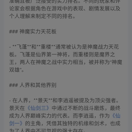
准确且被广泛接受的实力排名。不同的玩家和评
论家会根据角色在游戏中的表现、剧情发展以及
个人理解来制定不同的排名。
### 神魔实力天花板
- **飞蓬**和**重楼**通常被认为是神魔战力天花
板。飞蓬是仙界第一神将，而重楼则是魔界之
王，两人在神魔之战中实力相当，被并称为“神魔
双雄”。
### 人界和其他界别
- 在人界，**景天**和李逍遥被提及为顶尖强者。
景天在
《仙剑三》
中通过不断的战斗磨炼，最终
成为人界巅峰实力的代表。而李逍遥，作为
《仙
剑一》
的主角，凭借其独特的机缘和剑术，也成
为了人界中不可忽视的强大存在。