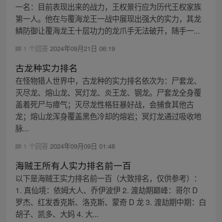
一名：目前表现出来的战力，王权景行应为历代王权家族
第一人。他在与覆海龙王一战中展现出强大的实力，其龙
鳞防御让覆海龙王十层功力的龙爪手无法破开，随手一...
1 个回答
2024年09月21日 06:19
古龙种实力排名
在怪物猎人世界中，古龙种的实力排名依次为：尸套龙、
灭尽龙、熔山龙、冥灯龙、炎王龙、钢龙。尸套龙全身覆
盖着死尸与瘴气；灭尽龙性格狂暴好战，会捕食其他古
龙；熔山龙浑身覆盖黑色冷却的熔岩；冥灯龙通过吸收地
脉...
1 个回答
2024年09月09日 01:48
海贼王所有人实力排名前一百
以下是海贼王实力排名前一百（大致排名，仅供参考）：
1. 真仙境：依姆大人、乔伊波伊 2. 渡劫期巅峰：哥尔 D
罗杰、红发香克斯、洛克斯、蒙奇 D 龙 3. 渡劫期中期：白
胡子、凯多、大妈 4. 大...