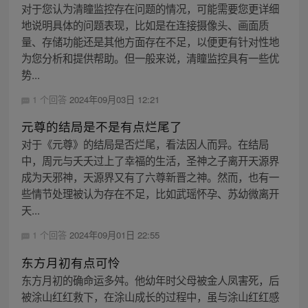
对于您认为清瞳监控存在问题的情况，可能需要您更详细
地说明具体的问题表现，比如是在连接摄像头、画面质
量、存储功能还是其他方面存在不足，以便更有针对性地
为您分析和提供帮助。但一般来说，清瞳监控具有一些优
势...
1 个回答
2024年09月03日 12:21
元尊的结局是不是有点烂尾了
对于《元尊》的结局是否烂尾，看法因人而异。在结局
中，周元与夭夭过上了幸福的生活，圣神之子离开天源界
成为天邪神，天源界又有了六尊新晋之神。然而，也有一
些情节处理被认为存在不足，比如武瑶怀孕、苏幼微离开
天...
1 个回答
2024年09月01日 22:55
东方月初有点可怜
东方月初的确命运多舛。他幼年时父母被金人凤害死，后
被涂山红红救下，在涂山成长的过程中，虽与涂山红红感