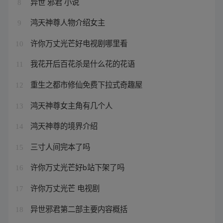
异世 邪君 小说
8
鸿天神尊人物介绍女主
9
许你万丈光芒好电视剧哪里看
10
我花开后百花杀是什么花的花语
11
重生之都市修仙免费下拉式奇趣屋
12
鸿天神尊女主角有几个人
13
鸿天神尊的境界介绍
14
三寸人间完本了吗
15
许你万丈光芒好b站下架了吗
16
许你万丈光芒 电视剧
17
异世邪君第二部主要内容概括
18