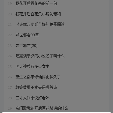
我花开后百花杀的前一句
19
我花开后百花杀小说沈羲和
20
《许你万丈光芒好》免费阅读
21
异世邪君93章
22
异世邪君(20)
23
陆霆骁宁夕的小说名字叫什么
24
鸿天神尊有多少女主
25
重生之都市修仙停更多久了
26
敢笑黄巢不丈夫是哪首诗
27
三寸人间小说好看吗
28
帝门歌我花开后百花杀讲的什么
29