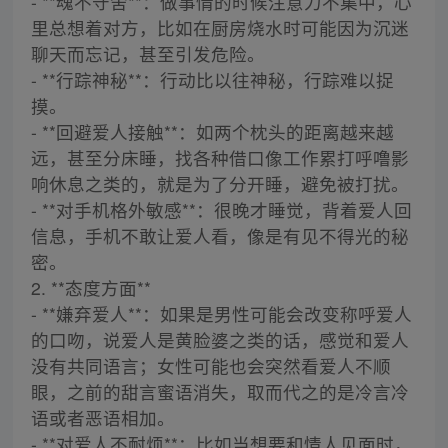
- **魂不守舍**：做事情的时候注意力不集中，心
里总想着对方，比如在厨房烧水时可能因为沉迷
聊天而忘记，甚至引发危险。
- **行踪神秘**：行动比以往神秘，行踪难以捉
摸。
- **回避爱人接触**：如两个枕头的距离越来越
远，甚至分床睡，找各种借口像工作累打呼噜影
响休息之类的，就是为了分开睡，避免被打扰。
- **对手机格外敏感**：很晚才睡觉，背着爱人回
信息，手机不敢让爱人看，像是有见不得光的秘
密。
2. **态度方面**
- **嫌弃爱人**：如果是男性可能会改变称呼爱人
的口吻，说爱人是黄脸婆之类的话，感觉和爱人
没有共同语言；女性可能也会突然看爱人不顺
眼，之前的甜言蜜语消失，取而代之的是冷言冷
语或者恶语相加。
- **对爱人不耐烦**：比如当想要和情人见面时，