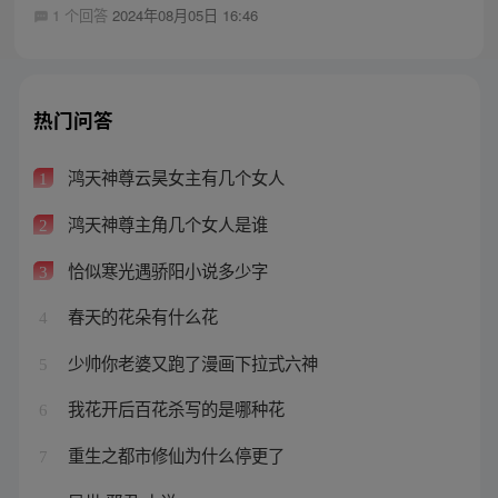
1 个回答
2024年08月05日 16:46
热门问答
鸿天神尊云昊女主有几个女人
1
鸿天神尊主角几个女人是谁
2
恰似寒光遇骄阳小说多少字
3
春天的花朵有什么花
4
少帅你老婆又跑了漫画下拉式六神
5
我花开后百花杀写的是哪种花
6
重生之都市修仙为什么停更了
7