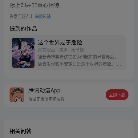
际上却并非真心相待。
答案问题点击
举报反馈
提到的作品
这个世界过于危险
阅文漫画 · 脑洞 · 无节操
被长老狞笑着送往名为“地球”的异世界后，
顾云发现和平安定只是这个世界的表象。 恶
灵丛生、妖魔遍地，当一个个扭曲的恶灵出
现在他的面前之时，顾云终于找到了回家的
感觉。 于是，一个让无数恶灵提心吊胆，夜
腾讯动漫App
不能寐的都市传说诞生了 《这个世界过于危
立即下载
险》每周三、六双更，读者群：561675062
海量正版漫画畅快看
相关问答