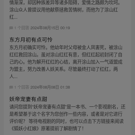
情渐深，却因种族差异等诸多阻碍，爱情之路颇为坎坷。
涂山众人曾提议用他献祭拯救苦情树，而他为了涂山红
红...
1 个回答
2024年08月15日 00:19
东方月初有点可怜
东方月初确实可怜。他幼年时父母被金人凤害死，被涂山
红红救回涂山。虽对涂山红红有意，但红红起初封闭了自
己的心。他为解开红红的心结，离开涂山加入一气道盟成
为盟主，努力改善人妖关系。尽管最终打动了红红，两
人...
1 个回答
2024年08月08日 01:38
妖帝宠妻有点甜
请问您提到“妖帝宠妻有点甜”是一本书、一个影视剧名，还
是希望基于这个名字为您创作一些内容，或者是对它进行
评价呢？ 等待电视剧的同时，也可以点击下方链接来阅读
《狐妖小红娘》原著提前了解剧情了！