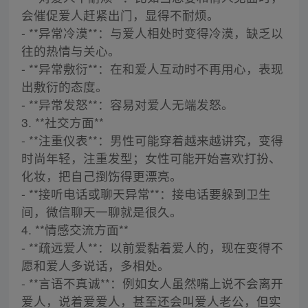
会催促爱人赶紧出门，显得不耐烦。
- **异常冷漠**：与爱人相处时变得冷漠，缺乏以
往的热情与关心。
- **异常敷衍**：在和爱人互动时不再用心，表现
出敷衍的态度。
- **异常发怒**：容易对爱人无端发怒。
3. **社交方面**
- **注重仪表**：男性可能穿着越来越讲究，变得
时尚年轻，注重发型；女性可能开始喜欢打扮、
化妆，把自己捯饬得更漂亮。
- **接听电话或聊天异常**：接电话要躲到卫生
间，微信聊天一聊就是很久。
4. **情感交流方面**
- **疏远爱人**：以前爱黏着爱人的，现在变得不
愿和爱人多说话，多相处。
- **言语不真诚**：例如女人虽然嘴上说不会离开
爱人，说着爱爱人，甚至还会叫爱人老公，但实