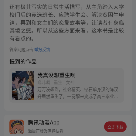
还有极其写实的日常生活描写，从主角踏入大学
校门后的竞选班长、应聘学生会、解决贫困生申
请，再到和女主们的恋爱故事等，让读者有身临
其境之感。所以从这些方面来看，这本书是比较
有看点的。
答案问题点击
举报反馈
提到的作品
我真没想重生啊
噼咔噼 · 重生 · 女神
万万没想到，社会精英、钻石单身汉的陈汉
升居然重生了，一觉醒来变成了高三毕业
生。十字路口的陈汉升也在犹豫，宝藏女孩
沈幼楚和白月光萧容鱼，应该选择谁？
腾讯动漫App
立即下载
海量正版漫画畅快看