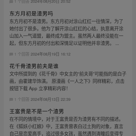
1 个回答
2024年08月20日 20:52
东方月初是渣男吗
东方月初不是渣男。东方月初对涂山红红一往情深，为了
她付出了很多。他为了解开涂山红红的心结，执意离开涂
山加入一气道盟，最终成为盟主。虽然两人最终没能在一
起，但东方月初的付出和深情足以证明他并非渣男。 ...
1 个回答
2024年08月19日 16:12
花千骨渣男前夫是谁
文中所提到的《花千骨》中女主的“前夫哥”可能指的是白子
画，由霍建华饰演。 原漫画《一人之下》同样精彩，点击
按钮下载 App 立享精彩内容！
1 个回答
2024年08月13日 22:39
王富贵是不是一个渣男
在不同的情境中，对于王富贵是否为渣男有不同的描述。
在《狐妖小红娘》中，王富贵曾表白过土狗的对象，直言
自己是恋爱高手，追过很多女孩，虽然遇到清瞳后变得专