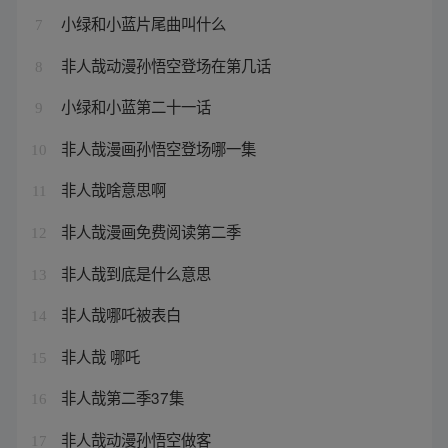
小绿和小蓝片尾曲叫什么
7
非人哉动漫孙悟空登场在第几话
8
小绿和小蓝第二十一话
9
非人哉漫画孙悟空登场哪一集
10
非人哉啥意思啊
11
非人哉漫画免费阅读第二季
12
非人哉到底是什么意思
13
非人哉哪吒被表白
14
非人哉 哪吒
15
非人哉第二季37集
16
非人哉动漫孙悟空做客
17