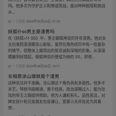
坷。他多次为守护正义和情谊而战，面对种种困境和挑战
从...
1 个回答
2024年09月24日 07:00
妖狐仆ss男主是渣男吗
在《妖狐×仆 SS》中，男主御狐神双炽并非渣男。他对女
主白鬼院凛凛蝶忠心耿耿，虽然在角色经历中有一些复杂
的情节，但整体上展现出的是忠诚和深情的形象。从凛凛
蝶搬到妖馆起，御狐神双炽便成为她的 SS，即使...
1 个回答
2024年08月26日 19:01
长相思涂山璟就是个渣男
这种说法并不准确。涂山璟这个角色具有多面性。他多才
多艺，琴棋书画精通，善于经商，政治谋略过人，能为玱
玹的帝王之路提供帮助。他为人谦和有礼，品性高洁，对
婢女奴仆和兄弟朋友包容谦让，爱慕小夭并处处为其着
想...