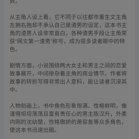
数。
从主角人设上看，它不同于以往都市重生文主角
左拥右抱却不承认自己是渣男的设定，这本书主
角的渣男人设非常直白，各种渣男手段让主角荣
获“网文第一渣男”称号，成为很多读者眼中的特
色。
剧情方面，小说围绕两大女主和男主之间的恋爱
故事展开，中间掺杂着主角的商业情节。作者将
故事的转折写得非常出人意料，能让读者沉浸其
中。
人物刻画上，书中角色形象饱满、性格鲜明，像
渣得坦坦荡荡且富有责任心的男主陈汉升，外柔
内刚的沈幼楚，性格傲娇的萧容鱼等众多角色，
使这本书迅速出圈。