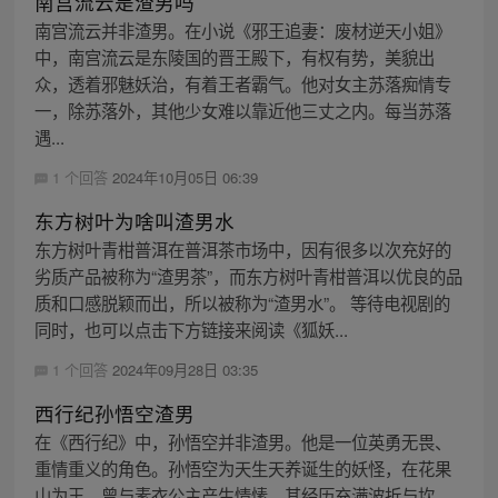
南宫流云是渣男吗
南宫流云并非渣男。在小说《邪王追妻：废材逆天小姐》
中，南宫流云是东陵国的晋王殿下，有权有势，美貌出
众，透着邪魅妖治，有着王者霸气。他对女主苏落痴情专
一，除苏落外，其他少女难以靠近他三丈之内。每当苏落
遇...
1 个回答
2024年10月05日 06:39
东方树叶为啥叫渣男水
东方树叶青柑普洱在普洱茶市场中，因有很多以次充好的
劣质产品被称为“渣男茶”，而东方树叶青柑普洱以优良的品
质和口感脱颖而出，所以被称为“渣男水”。 等待电视剧的
同时，也可以点击下方链接来阅读《狐妖...
1 个回答
2024年09月28日 03:35
西行纪孙悟空渣男
在《西行纪》中，孙悟空并非渣男。他是一位英勇无畏、
重情重义的角色。孙悟空为天生天养诞生的妖怪，在花果
山为王，曾与素衣公主产生情愫，其经历充满波折与坎