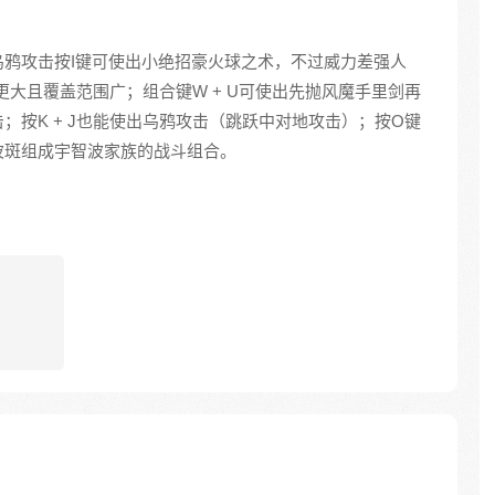
鸦攻击按I键可使出小绝招豪火球之术，不过威力差强人
力更大且覆盖范围广；组合键W + U可使出先抛风魔手里剑再
；按K + J也能使出乌鸦攻击（跳跃中对地攻击）；按O键
波斑组成宇智波家族的战斗组合。