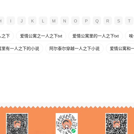
H
I
J
K
L
M
N
O
P
Q
R
S
T
人之下
爱情公寓之一人之下txt
爱情公寓里的一人之下txt
唉
寓里有一人之下的小说
阿尔泰尔穿越一人之下小说
爱情公寓和