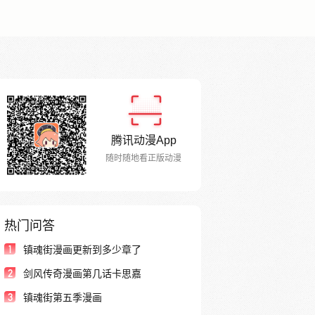
腾讯动漫App
随时随地看正版动漫
热门问答
1
镇魂街漫画更新到多少章了
2
剑风传奇漫画第几话卡思嘉
3
镇魂街第五季漫画