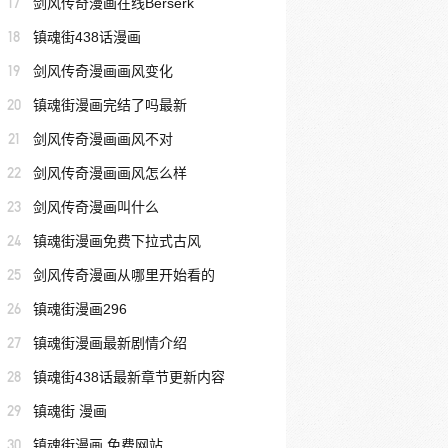
17
剑风传奇漫画在线Berserk
18
镇魂街438话漫画
19
剑风传奇漫画画风变化
20
镇魂街漫画完结了吗最新
21
剑风传奇漫画画风不对
22
剑风传奇漫画画风怎么样
23
剑风传奇漫画叫什么
24
镇魂街漫画免费下拉式古风
25
剑风传奇漫画从哪里开始看的
26
镇魂街漫画296
27
镇魂街漫画最新剧情介绍
28
镇魂街438话最新章节更新内容
29
镇魂街 漫画
30
镇魂街漫画 免费网站