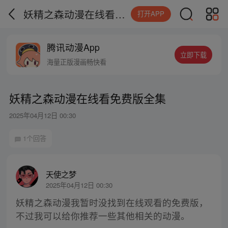
妖精之森动漫在线看免费版全集
打开APP
腾讯动漫App
立即下载
海量正版漫画畅快看
妖精之森动漫在线看免费版全集
2025年04月12日 00:30
1个回答
天使之梦
2025年04月12日 00:30
妖精之森动漫我暂时没找到在线观看的免费版，
不过我可以给你推荐一些其他相关的动漫。