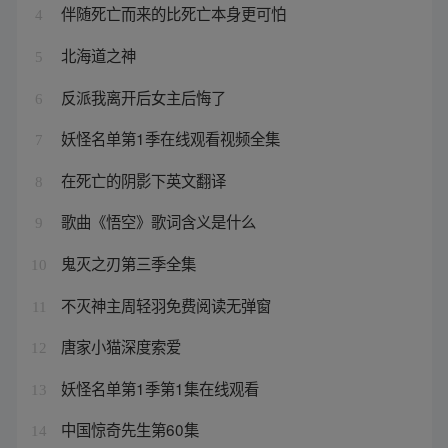
伴随死亡而来的比死亡本身更可怕
4
北海道之神
5
反派我离开后女主后悔了
6
妖怪名单第1季在线观看视频全集
7
在死亡的阴影下英文翻译
8
歌曲《悟空》歌词含义是什么
9
鬼灭之刃第三季全集
10
不灭神主周轻羽免费阅读无弹窗
11
唐家小猫深度索爱
12
妖怪名单第1季第1集在线观看
13
中国惊奇先生第60集
14