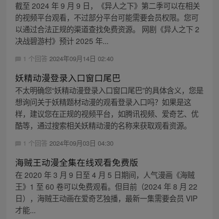
截至 2024 年 9 月 9 日，《异人之下》第二季可以在相关
的视频平台观看，不过部分平台可能需要会员权限。您可
以通过合法正规的渠道查找免费资源。 网剧《异人之下 2
决战碧游村》预计 2025 年...
1 个回答
2024年09月14日 02:40
妖精动漫登录入口窗口尾巴
不太明确您“妖精动漫登录入口窗口尾巴”的具体含义，您是
想询问关于妖精题材动漫的观看登录入口吗？如果是这
样，建议您在正规的视频平台，如腾讯视频、爱奇艺、优
酷等，通过搜索相关妖精动漫的名称来获取观看资源。
1 个回答
2024年09月03日 04:30
海贼王动漫全集在线观看免费版
在 2020 年 3 月 9 日至 4 月 5 日期间，人气漫画《海贼
王》1 至 60 卷可以免费观看。但目前（2024 年 8 月 22
日），海贼王动画在爱奇艺独播，最新一集需要会员 VIP
才能...