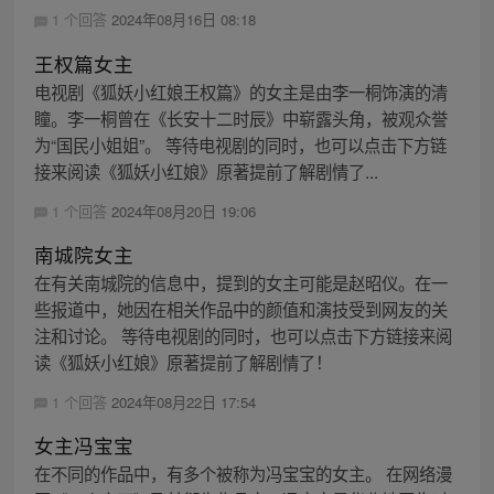
1 个回答
2024年08月16日 08:18
王权篇女主
电视剧《狐妖小红娘王权篇》的女主是由李一桐饰演的清
瞳。李一桐曾在《长安十二时辰》中崭露头角，被观众誉
为“国民小姐姐”。 等待电视剧的同时，也可以点击下方链
接来阅读《狐妖小红娘》原著提前了解剧情了...
1 个回答
2024年08月20日 19:06
南城院女主
在有关南城院的信息中，提到的女主可能是赵昭仪。在一
些报道中，她因在相关作品中的颜值和演技受到网友的关
注和讨论。 等待电视剧的同时，也可以点击下方链接来阅
读《狐妖小红娘》原著提前了解剧情了！
1 个回答
2024年08月22日 17:54
女主冯宝宝
在不同的作品中，有多个被称为冯宝宝的女主。 在网络漫