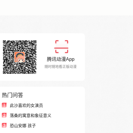
腾讯动漫App
随时随地看正版动漫
热门问答
1
此沙喜欢的女演员
2
落桑的寓意和象征意义
3
恐山安娜 孩子