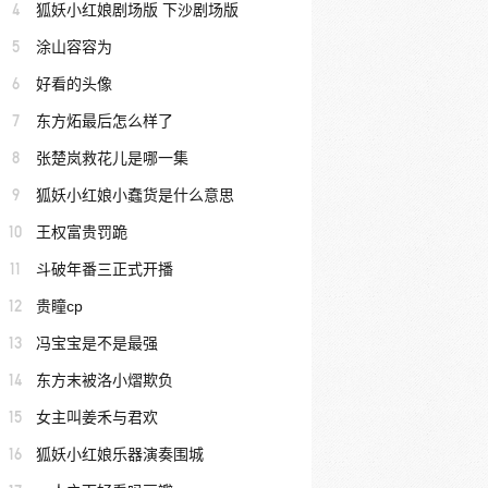
4
狐妖小红娘剧场版 下沙剧场版
5
涂山容容为
6
好看的头像
7
东方炻最后怎么样了
8
张楚岚救花儿是哪一集
9
狐妖小红娘小蠢货是什么意思
10
王权富贵罚跪
11
斗破年番三正式开播
12
贵瞳cp
13
冯宝宝是不是最强
14
东方末被洛小熠欺负
15
女主叫姜禾与君欢
16
狐妖小红娘乐器演奏围城