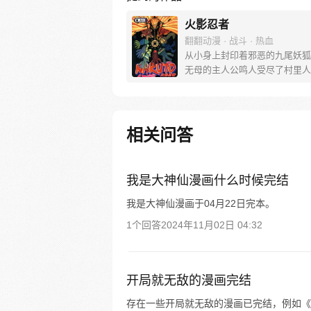
火影忍者
翻翻动漫 · 战斗 · 热血
从小身上封印着邪恶的九尾妖狐
无母的主人公鸣人受尽了村里人
但是他却不知道其中的原因，只
用各种恶作剧试图吸引大家的注
人们却反而更远离他。好在还是
鲁老师关心他，鸣人的性格才没
相关问答
扭曲，他总是干劲十足，面对这
乐观的现实，他依然嘻嘻哈哈，
观。
我是大神仙漫画什么时候完结
我是大神仙漫画于04月22日完本。
1个回答
2024年11月02日 04:32
开局就无敌的漫画完结
存在一些开局就无敌的漫画已完结，例如《开