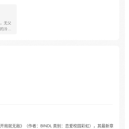
，无父
的冷落
是拼命
意力，
有依卡
有变得
种并不
超级乐
局就无敌》（作者：BINDL 类别：恋爱校园彩虹），其最新章