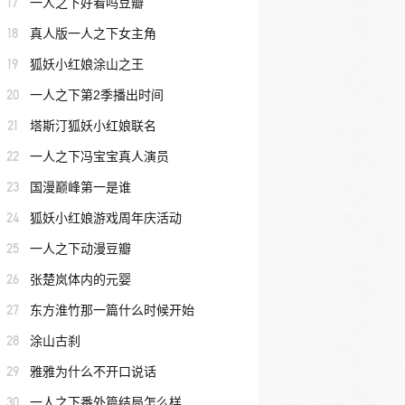
17
一人之下好看吗豆瓣
18
真人版一人之下女主角
19
狐妖小红娘涂山之王
20
一人之下第2季播出时间
21
塔斯汀狐妖小红娘联名
22
一人之下冯宝宝真人演员
23
国漫巅峰第一是谁
24
狐妖小红娘游戏周年庆活动
25
一人之下动漫豆瓣
26
张楚岚体内的元婴
27
东方淮竹那一篇什么时候开始
28
涂山古刹
29
雅雅为什么不开口说话
30
一人之下番外篇结局怎么样