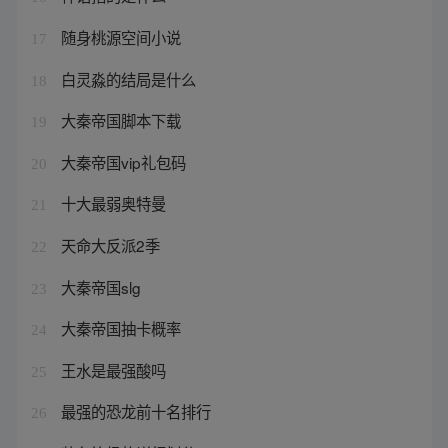
随身桃源空间小说
17
白灵淼的结局是什么
18
大秦帝国脚本下载
19
大秦帝国vip礼包码
20
十大最弱奥特曼
21
天命大反派2季
22
大秦帝国slg
23
大秦帝国抽卡概率
24
王水是最强酸吗
25
最强的恐龙前十名排行
26