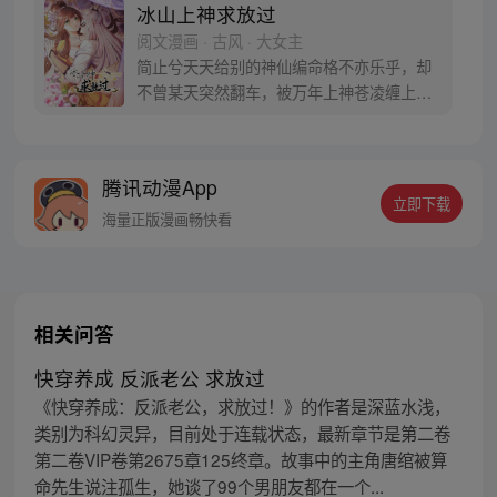
冰山上神求放过
阅文漫画 · 古风 · 大女主
简止兮天天给别的神仙编命格不亦乐乎，却
不曾某天突然翻车，被万年上神苍凌缠上不
说，还要陪他一起下界渡劫，命格全交给了
别人？！逃了几轮回，回回被带走。苍凌上
神你能不能放过我，我只是一介小小的司命
腾讯动漫App
呀……等等，这块千年冰块，竟然化了？他
立即下载
这是要对我做什么……
海量正版漫画畅快看
相关问答
快穿养成 反派老公 求放过
《快穿养成：反派老公，求放过！》的作者是深蓝水浅，
类别为科幻灵异，目前处于连载状态，最新章节是第二卷
第二卷VIP卷第2675章125终章。故事中的主角唐绾被算
命先生说注孤生，她谈了99个男朋友都在一个...