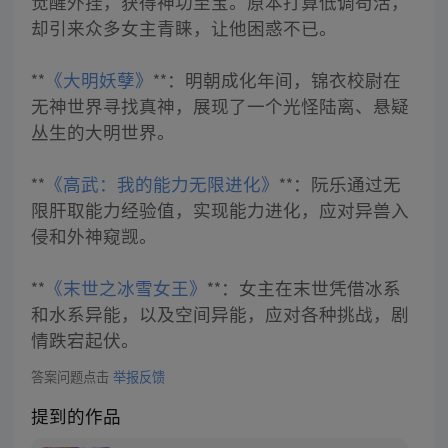
觉醒外挂，获得神功至宝。原本打算低调苟活，
却引来众多女主青睐，让他困惑不已。
**
《大明妖孽》
**：明朝成化年间，锦衣校尉在
无神世界寻找真神，展现了一个光怪陆离、悬疑
丛生的大明世界。
**
《高武：我的能力无限进化》
**：阮乐通过无
限肝取能力经验值，实现能力进化，应对异兽入
侵和外神窥觊。
**
《末世之冰雪女王》
**：女主在末世凭借冰系
和水系异能，以及空间异能，应对各种挑战，剧
情跌宕起伏。
答案问题点击
举报反馈
提到的作品