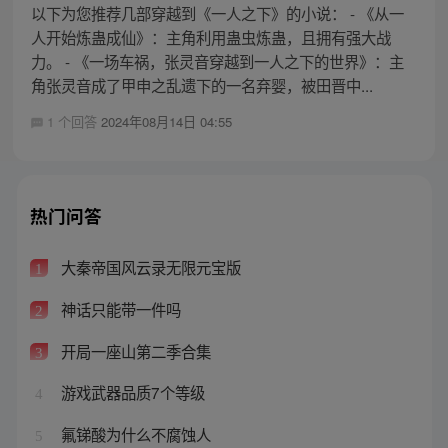
以下为您推荐几部穿越到《一人之下》的小说： - 《从一
人开始炼蛊成仙》：主角利用蛊虫炼蛊，且拥有强大战
力。 - 《一场车祸，张灵音穿越到一人之下的世界》：主
角张灵音成了甲申之乱遗下的一名弃婴，被田晋中...
1 个回答
2024年08月14日 04:55
热门问答
大秦帝国风云录无限元宝版
1
神话只能带一件吗
2
开局一座山第二季合集
3
游戏武器品质7个等级
4
氟锑酸为什么不腐蚀人
5