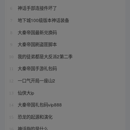
神话手部连接件坏了
6
地下城100级版本神话装备
7
大秦帝国最新兑换码
8
大秦帝国刷盗匪脚本
9
我的徒弟都是大反派2第二季
10
大秦帝国手游礼包码
11
一口气开局一座山2
12
仙侠大ip
13
大秦帝国礼包码vip888
14
恐龙的起源和演化
15
神话指的是什么
16