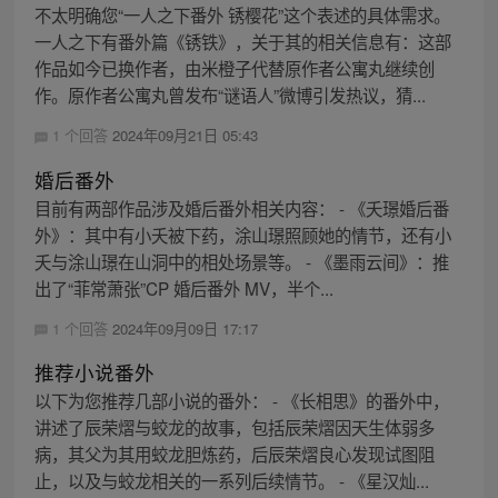
不太明确您“一人之下番外 锈樱花”这个表述的具体需求。
一人之下有番外篇《锈铁》，关于其的相关信息有：这部
作品如今已换作者，由米橙子代替原作者公寓丸继续创
作。原作者公寓丸曾发布“谜语人”微博引发热议，猜...
1 个回答
2024年09月21日 05:43
婚后番外
目前有两部作品涉及婚后番外相关内容： - 《夭璟婚后番
外》：其中有小夭被下药，涂山璟照顾她的情节，还有小
夭与涂山璟在山洞中的相处场景等。 - 《墨雨云间》：推
出了“菲常萧张”CP 婚后番外 MV，半个...
1 个回答
2024年09月09日 17:17
推荐小说番外
以下为您推荐几部小说的番外： - 《长相思》的番外中，
讲述了辰荣熠与蛟龙的故事，包括辰荣熠因天生体弱多
病，其父为其用蛟龙胆炼药，后辰荣熠良心发现试图阻
止，以及与蛟龙相关的一系列后续情节。 - 《星汉灿...