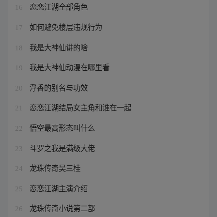
恋恋江湖全部角色
16
如何避免楼层违规行为
17
我是大神仙讲的啥
18
我是大神仙动漫在哪里看
19
浮香的别名与功效
20
恋恋江湖结局女主角和谁在一起
21
悟空最高形态叫什么
22
斗罗之我是满级大佬
23
龙珠传奇吴三桂
24
恋恋江湖主演介绍
25
龙珠传奇小说第二部
26