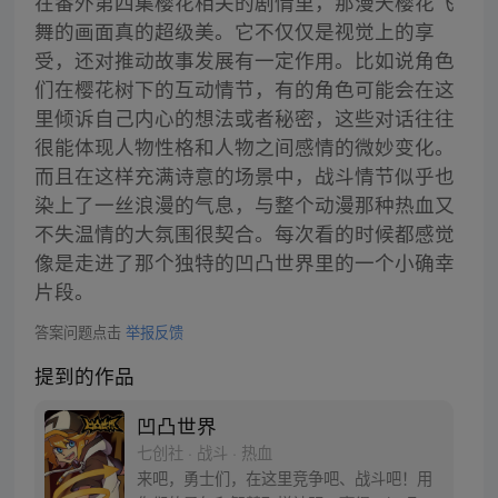
在番外第四集樱花相关的剧情里，那漫天樱花飞
舞的画面真的超级美。它不仅仅是视觉上的享
受，还对推动故事发展有一定作用。比如说角色
们在樱花树下的互动情节，有的角色可能会在这
里倾诉自己内心的想法或者秘密，这些对话往往
很能体现人物性格和人物之间感情的微妙变化。
而且在这样充满诗意的场景中，战斗情节似乎也
染上了一丝浪漫的气息，与整个动漫那种热血又
不失温情的大氛围很契合。每次看的时候都感觉
像是走进了那个独特的凹凸世界里的一个小确幸
片段。
答案问题点击
举报反馈
提到的作品
凹凸世界
七创社 · 战斗 · 热血
来吧，勇士们，在这里竞争吧、战斗吧！用