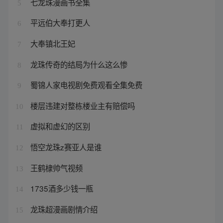
七龙珠漫画书全集
5
平远伯大奉打更人
6
大奉镇北王妃
7
龙珠传奇的结局为什么这么惨
8
蜀锦人家电视剧免费观看全集免费
9
楼层违建对整栋楼业主有赔偿吗
10
虚拟和虚幻的区别
11
悟空龙珠z赛亚人是谁
12
王鹤棣帅气视频
13
1735酒多少钱一瓶
14
龙珠超漫画剧情介绍
15