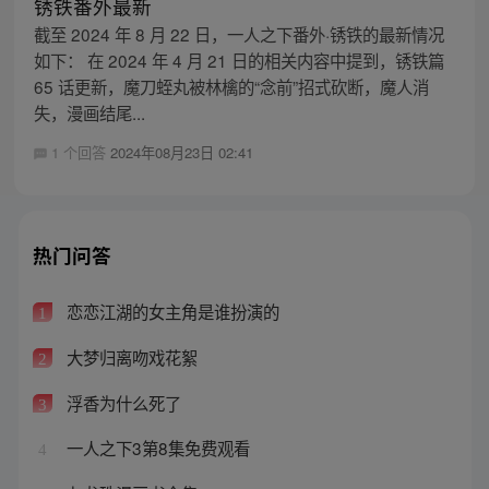
锈铁番外最新
截至 2024 年 8 月 22 日，一人之下番外·锈铁的最新情况
如下： 在 2024 年 4 月 21 日的相关内容中提到，锈铁篇
65 话更新，魔刀蛭丸被林檎的“念前”招式砍断，魔人消
失，漫画结尾...
1 个回答
2024年08月23日 02:41
热门问答
恋恋江湖的女主角是谁扮演的
1
大梦归离吻戏花絮
2
浮香为什么死了
3
一人之下3第8集免费观看
4