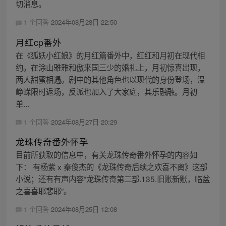
切消息。
1 个回答
2024年08月28日 22:50
月红cp番外
在《狐妖小红娘》的月红篇番外中，红红和月初在现代相
约。在涂山雅雅和傲来国三少的婚礼上，月初惊喜出现，
两人甜蜜相遇。剧中的其他角色也以现代的身份登场，温
峥嵘限时返场，反派也加入了大家庭，其乐融融。月初
单...
1 个回答
2024年08月27日 20:29
龙珠传奇番外怀孕
目前所获取的信息中，有关龙珠传奇番外怀孕的内容如
下： 有杨紫 x 秦俊杰的《龙珠传奇后续之欢喜不离》这部
小说；还有有声内容“龙珠传奇第二部.135.旧账新账，临盆
之喜喜耶悲耶”。
1 个回答
2024年08月25日 12:08