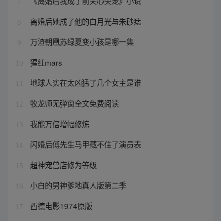
《离婚后我成了前夫心尖宠》小说
7
离婚后她成了他的白月光与朱砂痣
8
万渣朝凰苏绿夏变小孩是哪一集
9
猩红mars
10
地球人实在太凶猛了几个女主是谁
11
牧龙师无弹窗全文免费阅读
12
我能万倍增幅修炼
13
闪婚后傅先生马甲藏不住了演员表
14
超神宠兽店修为等级
15
小白的男神爹地真人版第二季
16
西德电影1974原版
17