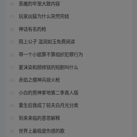
恶魔的牢笼大致内容
18
玩家凶猛为什么突然完结
19
神话有名的枪
20
陌上公子 温润如玉免费阅读
21
带一个小姐算不算组织犯罪行为
22
夏沫染和顾修铭的短剧叫什么
23
赤焰之缨神兵掠火枪
24
小白的男神爹地第二季真人版
25
重生后我成了前夫白月光分类
26
到来来临的意思解释
27
世界上最极度伤感的歌
28