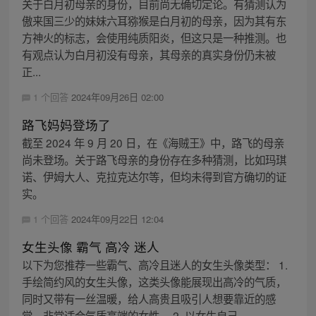
关于白月初母亲的身份，目前尚无确切定论。有猜测认为
傲来国三少的妹妹六耳猕猴是白月初的母亲，因为其有东
方神火的标志，会使用纯质阳炎，但这只是一种推测。也
有观点认为白月初没有母亲，其母亲的真实身份仍未被
正...
1 个回答
2024年09月26日 02:00
路飞妈妈登场了
截至 2024 年 9 月 20 日，在《海贼王》中，路飞的母亲
尚未登场。关于路飞母亲的身份存在多种猜测，比如玛琪
诺、伊姆大人、克拉克达尔等，但均未得到官方确切的证
实。
1 个回答
2024年09月22日 12:04
女生头像 霸气 高冷 迷人
以下为您推荐一些霸气、高冷且迷人的女生头像类型： 1.
手绘简约风的女生头像，这类头像能展现出高冷的气质，
同时又带有一丝温暖，给人高贵且吸引人想要靠近的感
觉，非常适合气质高端的女性。 2. 以女生自己...