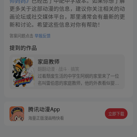
师妈妈》
已经出了中配中字版本。如果你想了解
更多关于这部动漫的信息，建议你关注相关的动
画论坛或社交媒体平台，那里通常会有最新的更
新和讨论。希望这些信息对你有帮助！
答案问题点击
举报反馈
提到的作品
家庭教师
翻翻动漫 · 战斗 · 搞笑
过着颓废生活的中学生阿纲的家里来了一位
名叫雷伯恩的家庭教师，他的外表看似婴
儿，其实却是赫赫有名的杀手和彭格列家族
的专属家庭教师。他的目标是要将阿纲培养
成彭格列家族的第十代首领！为了守护同
腾讯动漫App
伴，阿纲开始了拼命的特训，并承担起责任
立即下载
一次又一次的战斗着，逐渐成长为了一名优
海量正版漫画畅快看
秀的首领！