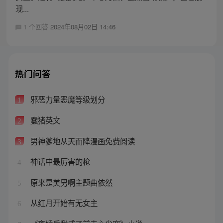
现...
1 个回答
2024年08月02日 14:46
热门问答
邪恶力量恶魔等级划分
1
蠢猪英文
2
男神爹地从天而降漫画免费阅读
3
神话中最厉害的枪
4
原来是美男啊主题曲依然
5
从红月开始有无女主
6