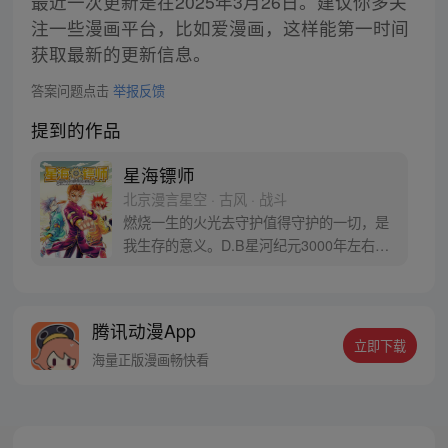
最近一次更新是在2025年3月26日。建议你多关
注一些漫画平台，比如爱漫画，这样能第一时间
获取最新的更新信息。
答案问题点击
举报反馈
提到的作品
星海镖师
北京漫言星空 · 古风 · 战斗
燃烧一生的火光去守护值得守护的一切，是
我生存的意义。D.B星河纪元3000年左右，
人类进入第二次大开发时代 。空贼团、 宇宙
牛仔 、空间猎人、雇佣军团 、银河特快 、
星球会计 、铸造师……各种新生行业纷纷出
腾讯动漫App
现。 而“星海镖师”则成为这个大开发时代的
立即下载
英雄式职业…【授权/每周一、三、五更新】
海量正版漫画畅快看