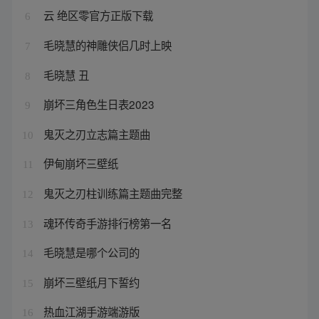
云 绝区零官方正版下载
6
毛晓慧的神雕侠侣几时上映
7
毛晓慧 丑
8
崩坏三角色生日表2023
9
鬼灭之刃立志篇主题曲
10
伊甸崩坏三壁纸
11
鬼灭之刃柱训练篇主题曲完整
12
魂环传奇手游排行榜第一名
13
毛晓慧是哪个公司的
14
崩坏三壁纸月下誓约
15
热血江湖手游端游版
16