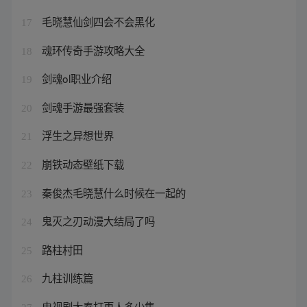
毛晓慧仙剑四会不会黑化
17
魂环传奇手游攻略大全
18
剑魂ol职业介绍
19
剑魂手游最强套装
20
浮生之异想世界
21
崩铁动态壁纸下载
22
秦俊杰毛晓慧什么时候在一起的
23
鬼灭之刃动漫大结局了吗
24
路柱村田
25
九柱训练篇
26
电视剧大奉打更人多少集