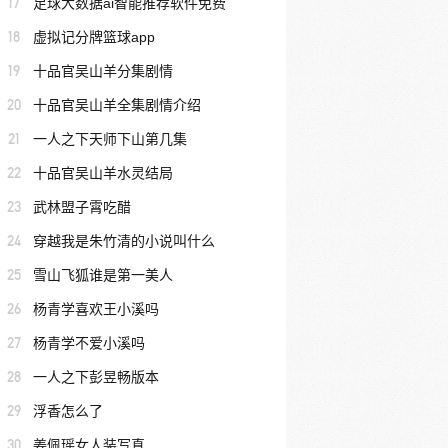
17
足球大数据ai智能推荐软件免费
18
虚拟记分牌篮球app
19
十品官吴山羊分集剧情
20
十品官吴山羊全集剧情介绍
21
一人之下天师下山第几集
22
十品官吴山羊水灵结局
23
武林盟子霄吃醋
24
穿越我是朱竹清的小说叫什么
25
雪山飞狐谁是第一美人
26
杨青学喜欢王小溪吗
27
杨青学不爱小溪吗
28
一人之下彭昱畅版本
29
浮香怎么了
30
姜佩瑶女人装写真