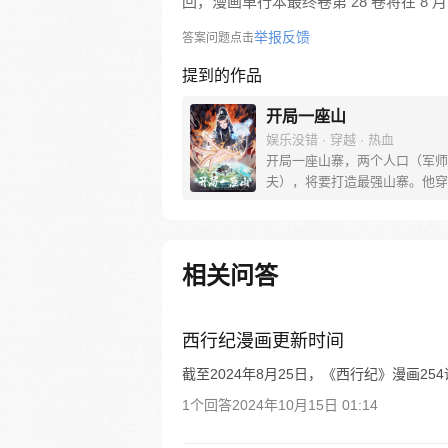
回，漫画单行本最终卷第 28 卷将在 8 月
举报反馈
答案问题点击
提到的作品
开局一座山
娱乐没错 · 穿越 · 热血
开局一座山寨，两个人口（军师
夫），将要打造最强山寨。他穿
世，拥有一座马上要散伙的山寨
这杀戮乱世，是打算抢钱抢粮抢
一个逍遥山大王，还是泼出这身
血，交锋世上英雄，搏一个名震
相关问答
问一声：王侯将相，宁有种乎！
西行纪漫画更新时间
截至2024年8月25日，《西行纪》漫画2
1个回答
2024年10月15日 01:14