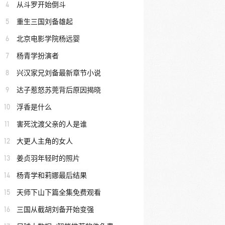
4
从斗罗开始倒斗
5
重生三国刘备雄起
6
北京电影学院杨远婴
7
杨青学扮演者
8
兴汉家兄刘备最新章节小说
9
达子惹怒苏莞背后原因揭晓
10
浮香是什么
11
害死沈渡父亲的人是谁
12
大更人主角的女人
13
姜贞羽年轻时的照片
14
杨青学和莉娜最后结果
15
天师下山下篇全集免费观看
16
三国从截胡刘备开始变强