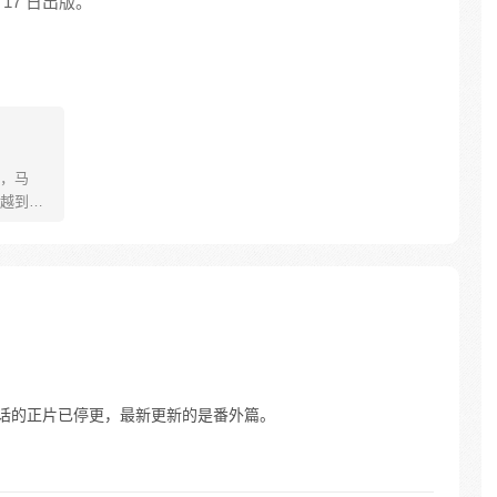
 17 日出版。
，马
越到乱
。面对
婆娘做
男儿
古今，
54话的正片已停更，最新更新的是番外篇。